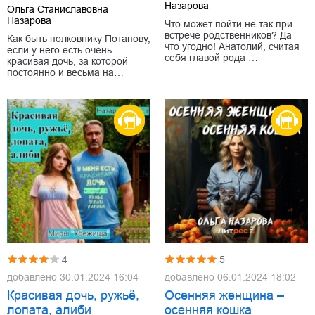
Назарова
Ольга Станиславовна
Назарова
Что может пойти не так при
встрече родственников? Да
Как быть полковнику Потапову,
что угодно! Анатолий, считая
если у него есть очень
себя главой рода …
красивая дочь, за которой
постоянно и весьма на…
4
5
добавлено
30.01.2024 16:04
добавлено
06.01.2024 18:02
Красивая дочь, ружьё,
Осенняя женщина –
лопата, алиби
осенняя кошка