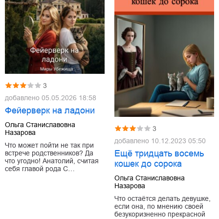
3
добавлено
05.05.2026 18:58
Фейерверк на ладони
Ольга Станиславовна
3
Назарова
добавлено
10.12.2023 05:50
Что может пойти не так при
Ещё тридцать восемь
встрече родственников? Да
что угодно! Анатолий, считая
кошек до сорока
себя главой рода С…
Ольга Станиславовна
Назарова
Что остаётся делать девушке,
если она, по мнению своей
безукоризненно прекрасной