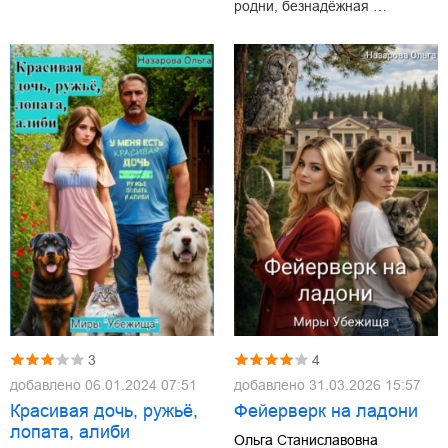
родни, безнадёжная …
3
4
добавлено
06.01.2024 07:51
добавлено
31.03.2026 15:57
Красивая дочь, ружьё,
Фейерверк на ладони
лопата, алиби
Ольга Станиславовна