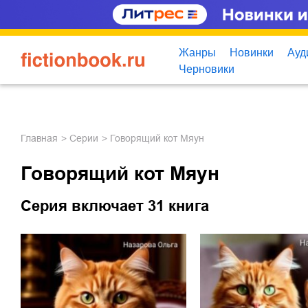
Жанры
Новинки
Ауд
Черновики
Главная
Серии
Говорящий кот Мяун
Говорящий кот Мяун
Серия включает 31 книга