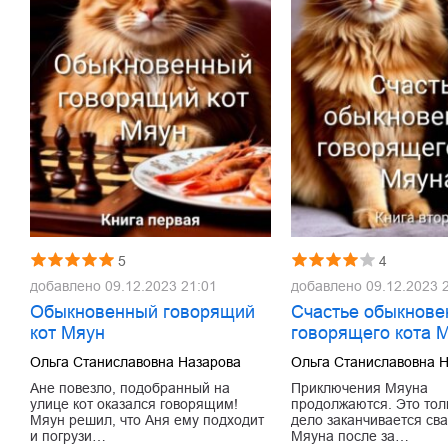
5
4
добавлено
09.12.2023 21:01
добавлено
09.12.2023 
Обыкновенный говорящий
Счастье обыкнове
кот Мяун
говорящего кота 
Ольга Станиславовна Назарова
Ольга Станиславовна 
Ане повезло, подобранный на
Приключения Мяуна
улице кот оказался говорящим!
продолжаются. Это толь
Мяун решил, что Аня ему подходит
дело заканчивается сва
и погрузи…
Мяуна после за…