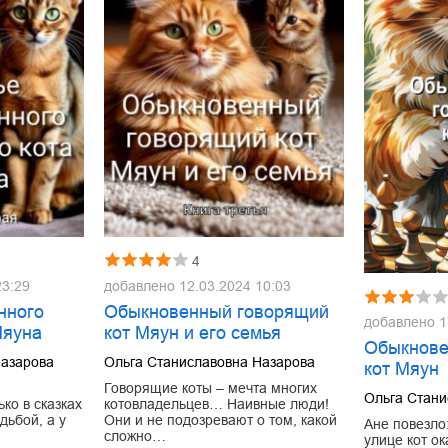
4
23:29
добавлено
12.03.2024 10:03
нного
Обыкновенный говорящий
добавлено
1
Мяуна
кот Мяун и его семья
Обыкнове
Назарова
Ольга Станиславовна Назарова
кот Мяун
Говорящие коты – мечта многих
Ольга Стани
ко в сказках
котовладельцев… Наивные люди!
дьбой, а у
Они и не подозревают о том, какой
Ане повезло
сложно…
улице кот о