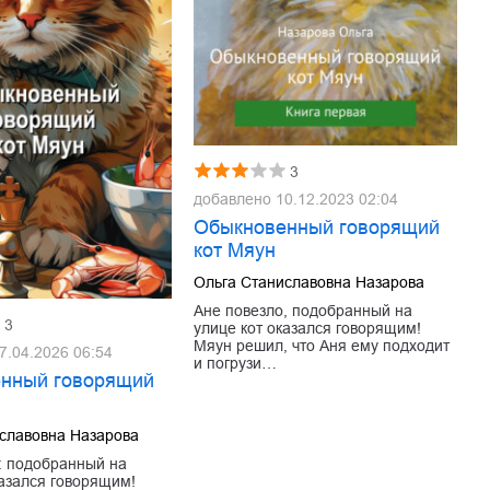
3
добавлено
10.12.2023 02:04
Обыкновенный говорящий
кот Мяун
Ольга Станиславовна Назарова
Ане повезло, подобранный на
3
улице кот оказался говорящим!
Мяун решил, что Аня ему подходит
7.04.2026 06:54
и погрузи…
нный говорящий
славовна Назарова
: подобранный на
казался говорящим!