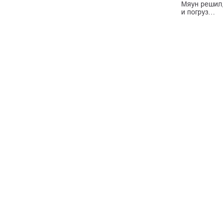
Мяун решил,
и погруз…