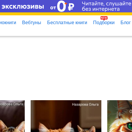
иокниги
Вебтуны
Бесплатные книги
Подборки
Блог