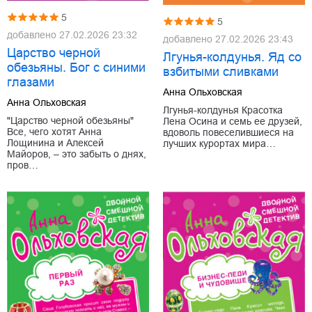
5
5
добавлено
27.02.2026 23:32
добавлено
27.02.2026 23:43
Царство черной
Лгунья-колдунья. Яд со
обезьяны. Бог с синими
взбитыми сливками
глазами
Анна Ольховская
Анна Ольховская
Лгунья-колдунья Красотка
"Царство черной обезьяны"
Лена Осина и семь ее друзей,
Все, чего хотят Анна
вдоволь повеселившиеся на
Лощинина и Алексей
лучших курортах мира…
Майоров, – это забыть о днях,
пров…