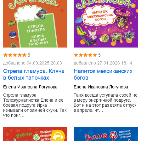
5
5
добавлено
04.09.2025 20:03
добавлено
27.01.2026 18:14
Стрела гламура. Кляча
Напиток мексиканских
в белых тапочках
богов
Елена Ивановна Логунова
Елена Ивановна Логунова
Стрела гламура
Таня всегда уступала своей не
Тележурналистка Елена и ее
в меру энергичной подруге.
боевая подруга Ирка
Вот и на этот раз взяла отпуск
изнывали от зимней скуки. Так
в апреле, чт…
что приг…