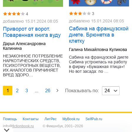
3
4
добавлено
15.01.2024 08:05
добавлено
15.01.2024 08:05
Сабина на французской
Приворот от ворот.
диете. Брюнетка в
Поваренная книга вуду
клетку
Дарья Александровна
Калинина
Галина Михайловна Куликова
НЕЗАКОННОЕ ПОТРЕБЛЕНИЕ
Сабина на французской диете
НАРКОТИЧЕСКИХ СРЕДСТВ,
Сабина устроилась на работу
ПСИХОТРОПНЫХ ВЕЩЕСТВ,
в фирму «Бумажная птица»!
ИХ АНАЛОГОВ ПРИЧИНЯЕТ
Но вот засада: по …
ВРЕД ЗДОРО…
1
2
3
...
26
Показывать по:
24
Помощь
Контакты
ЛитРес
MyBook.ru
SelfPub.ru
info@fictionbook.ru
© Фикшнбук, 2001–
2026