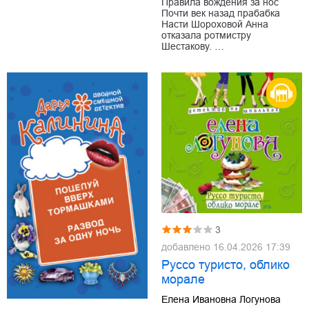
Правила вождения за нос
Почти век назад прабабка
Насти Шороховой Анна
отказала ротмистру
Шестакову. …
3
добавлено
16.04.2026 17:39
Руссо туристо, облико
морале
Елена Ивановна Логунова