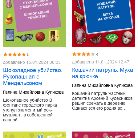
4
5
добавлено
11.01.2024 12:47
добавлено
15.01.2024 08:05
Кошачий патруль. Муха
Шоколадное убийство.
на крючке
Рукопашная с
Мендельсоном
Галина Михайловна Куликова
Галина Михайловна Куликова
Кошачий патруль Частный
детектив Арсений Кудесников
Шоколадное убийство В
решил сбежать в деревню.
фонтане городского парка
Однако вся его родня во…
утонул знаменитый рок-
музыкант, в собственной
ванной …