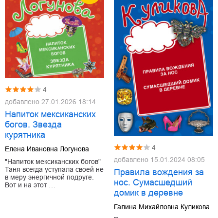
4
добавлено
27.01.2026 18:14
Напиток мексиканских
богов. Звезда
курятника
4
Елена Ивановна Логунова
добавлено
15.01.2024 08:05
"Напиток мексиканских богов"
Таня всегда уступала своей не
Правила вождения за
в меру энергичной подруге.
нос. Сумасшедший
Вот и на этот …
домик в деревне
Галина Михайловна Куликова