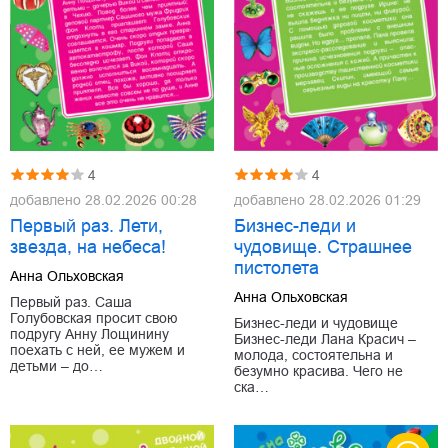
4
4
добавлено
28.02.2026 00:28
добавлено
28.02.2026 01:29
Первый раз. Лети,
Бизнес-леди и
звезда, на небеса!
чудовище. Страшнее
пистолета
Анна Ольховская
Анна Ольховская
Первый раз. Саша
Голубовская просит свою
Бизнес-леди и чудовище
подругу Анну Лощинину
Бизнес-леди Лана Красич –
поехать с ней, ее мужем и
молода, состоятельна и
детьми – до…
безумно красива. Чего не
ска…