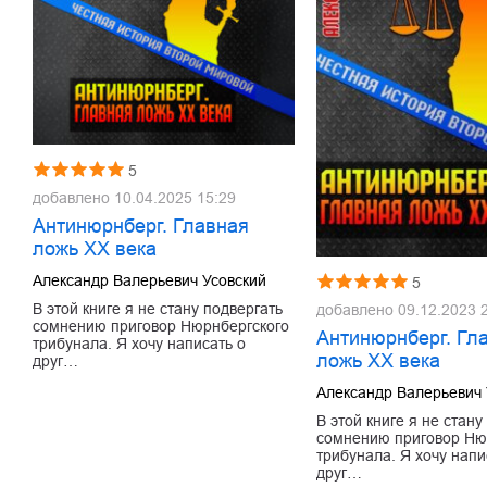
5
добавлено
10.04.2025 15:29
Антинюрнберг. Главная
ложь ХХ века
Александр Валерьевич Усовский
5
В этой книге я не стану подвергать
добавлено
09.12.2023 
сомнению приговор Нюрнбергского
Антинюрнберг. Гл
трибунала. Я хочу написать о
ложь ХХ века
друг…
Александр Валерьевич 
В этой книге я не стану
сомнению приговор Ню
трибунала. Я хочу напи
друг…