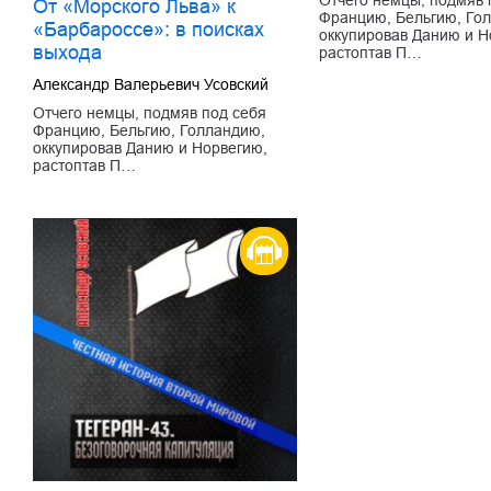
От «Морского Льва» к
Францию, Бельгию, Го
«Барбароссе»: в поисках
оккупировав Данию и Н
выхода
растоптав П…
Александр Валерьевич Усовский
Отчего немцы, подмяв под себя
Францию, Бельгию, Голландию,
оккупировав Данию и Норвегию,
растоптав П…