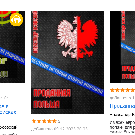
04:04
добавлено
1
а» к
Проданна
оисках
Александр В
5
Из всех евр
Усовский
поляки для 
добавлено
09.12.2023 20:03
самые близк
под себя