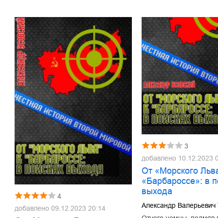
3
добавлено
10.12.2023 
От «Морского Льв
«Барбароссе»: в п
выхода
4
Александр Валерьевич 
добавлено
09.12.2023 20:14
Отчего немцы, подмяв 