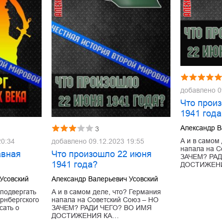
добавлено
0
Что прои
1941 год
Александр В
3
А и в самом
20:34
добавлено
09.12.2023 19:55
напала на С
авная
Что произошло 22 июня
ЗАЧЕМ? РА
1941 года?
ДОСТИЖЕН
Усовский
Александр Валерьевич Усовский
 подвергать
А и в самом деле, что? Германия
рнбергского
напала на Советский Союз – НО
сать о
ЗАЧЕМ? РАДИ ЧЕГО? ВО ИМЯ
ДОСТИЖЕНИЯ КА…