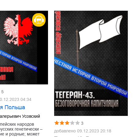
5
0.12.2023 04:34
я Польша
алерьевич Усовский
3
опейских народов
русских генетически –
добавлено
09.12.2023 20:18
ие и родные; может