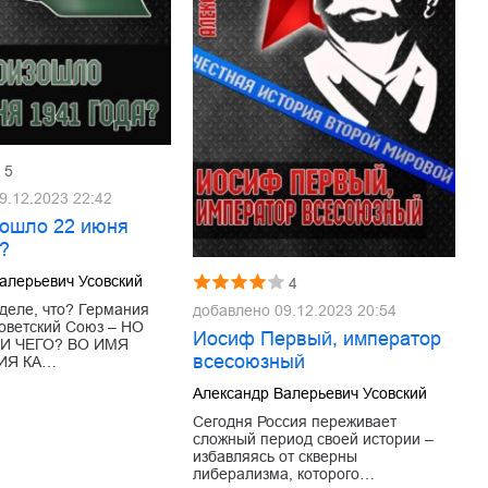
5
9.12.2023 22:42
зошло 22 июня
а?
алерьевич Усовский
4
 деле, что? Германия
добавлено
09.12.2023 20:54
оветский Союз – НО
Иосиф Первый, император
ДИ ЧЕГО? ВО ИМЯ
всесоюзный
ИЯ КА…
Александр Валерьевич Усовский
Сегодня Россия переживает
сложный период своей истории –
избавляясь от скверны
либерализма, которого…