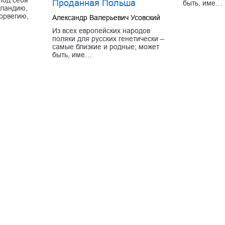
Проданная Польша
быть, име…
лландию,
орвегию,
Александр Валерьевич Усовский
Из всех европейских народов
поляки для русских генетически –
самые близкие и родные; может
быть, име…