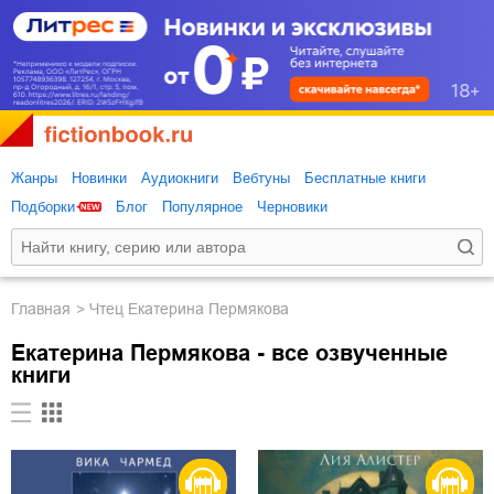
Жанры
Новинки
Аудиокниги
Вебтуны
Бесплатные книги
Подборки
Блог
Популярное
Черновики
Главная
Чтец Екатерина Пермякова
Екатерина Пермякова - все озвученные
книги