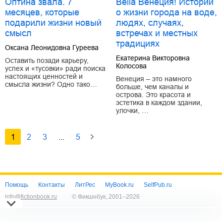
Оптина звала. 7
Bella Венеция! Истории
месяцев, которые
о жизни города на воде,
подарили жизни новый
людях, случаях,
смысл
встречах и местных
традициях
Оксана Леонидовна Гуреева
Екатерина Викторовна
Оставить позади карьеру,
Колосова
успех и «тусовки» ради поиска
настоящих ценностей и
Венеция – это намного
смысла жизни? Одно тако…
больше, чем каналы и
острова. Это красота и
эстетика в каждом здании,
улочки, …
1
2
3
...
5
Помощь
Контакты
ЛитРес
MyBook.ru
SelfPub.ru
info@fictionbook.ru
© Фикшнбук, 2001–
2026