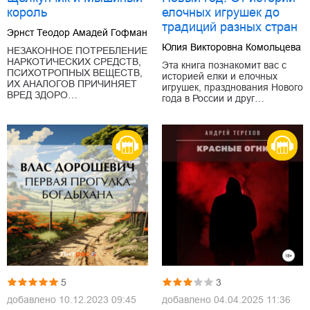
король
елочных игрушек до
традиций разных стран
Эрнст Теодор Амадей Гофман
Юлия Викторовна Комольцева
НЕЗАКОННОЕ ПОТРЕБЛЕНИЕ
НАРКОТИЧЕСКИХ СРЕДСТВ,
Эта книга познакомит вас с
ПСИХОТРОПНЫХ ВЕЩЕСТВ,
историей елки и елочных
ИХ АНАЛОГОВ ПРИЧИНЯЕТ
игрушек, празднования Нового
ВРЕД ЗДОРО…
года в России и друг…
5
3
добавлено
10.12.2023 09:45
добавлено
04.04.2025 11:36