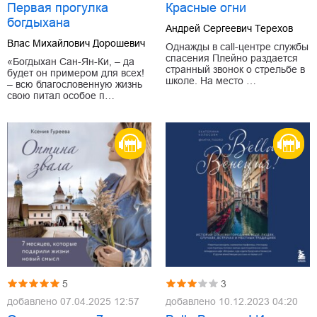
Первая прогулка
Красные огни
богдыхана
Андрей Сергеевич Терехов
Влас Михайлович Дорошевич
Однажды в call-центре службы
спасения Плейно раздается
«Богдыхан Сан-Ян-Ки, – да
странный звонок о стрельбе в
будет он примером для всех!
школе. На место …
– всю благословенную жизнь
свою питал особое п…
5
3
добавлено
07.04.2025 12:57
добавлено
10.12.2023 04:20