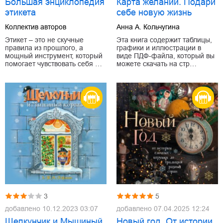
Большая энциклопедия
Карта желаний. Подари
этикета
себе новую жизнь
Коллектив авторов
Анна А. Кольчугина
Этикет – это не скучные
Эта книга содержит таблицы,
правила из прошлого, а
графики и иллюстрации в
мощный инструмент, который
виде ПДФ-файла, который вы
помогает чувствовать себя …
можете скачать на стр…
3
5
добавлено
10.12.2023 03:07
добавлено
07.04.2025 12:24
Щелкунчик и Мышиный
Новый год. От истории