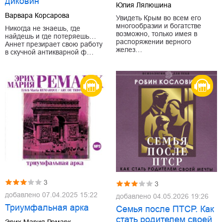
диковин
Юлия Лялюшина
Варвара Корсарова
Увидеть Крым во всем его
многообразии и богатстве
Никогда не знаешь, где
возможно, только имея в
найдешь и где потеряешь…
распоряжении верного
Аннет презирает свою работу
желез…
в скучной антикварной ф…
3
3
добавлено
07.04.2025 15:22
добавлено
04.05.2026 19:26
Триумфальная арка
Семья после ПТСР. Как
стать родителем своей