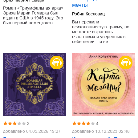
Эрих Мария Ремарк
мечты
Роман «Триумфальная арка»
Эриха Марии Ремарка был
Робин Кословиц
издан в США в 1945 году. Это
Вы пережили
был первый немецкоязы…
психологическую травму, но
мечтаете вырастить
счастливых и уверенных в
себе детей – и не…
3
4
добавлено
04.05.2026 19:27
добавлено
10.12.2023 02:48