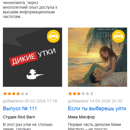
ченнелинга, через
многолетний опыт доступа к
высшим информационным
частотам…
4
3
добавлено
05.02.2024 17:18
добавлено
14.05.2026 20:33
Выпуск № 111
Если ты выберешь уйти
Студия Red Barn
Мика Мисфор
В этот раз утки не столько
Первая часть дилогии Мики
дикие, сколько
Мисфор – не просто