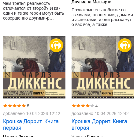
Джулиана Маккарти
Чем третья реальность
отличается от второй? И как
Познакомьтесь поближе со
одни и те же герои могут быть
звездами, планетами, домами
совершенно другими-р…
и аспектами, и они расскажут
о вас все, а также…
5
4
добавлено
10.04.2026 12:42
добавлено
10.04.2026 12:42
Крошка Доррит. Книга
Крошка Доррит. Книга
первая
вторая
Чарльз Диккенс
Чарльз Диккенс