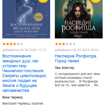
4
3
добавлено
04.08.2026 17:12
добавлено
03.09.2024 16:07
Воспоминания
Наследие Росфилда.
звездных душ: как
Город теней
устроен мир.
Лия Алистер
Ченнелинг-послания.
С сегодняшнего дня все твои
Секреты цивилизаций,
ночные кошмары станут
миссия людей на
реальностью… В Росфилде
Земле и будущее
всё не то, чем кажется… Ин…
человечества
Вика Чармед
Виктория Чармед, практик