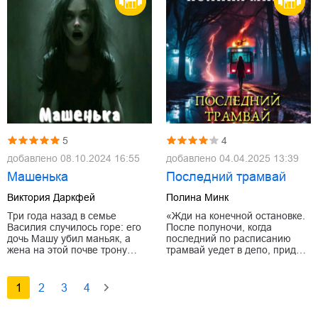
5
4
добавлено
08.10.2024 16:55
добавлено
04.04.2025 13:39
Машенька
Последний трамвай
Виктория Даркфей
Полина Минк
Три года назад в семье
«Жди на конечной остановке.
Василия случилось горе: его
После полуночи, когда
дочь Машу убил маньяк, а
последний по расписанию
жена на этой почве трону…
трамвай уедет в депо, прид…
1
2
3
4