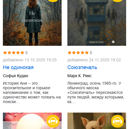
5
5
добавлено
13.10.2025 19:25
добавлено
24.11.2025 19:02
Не одинокая
Союзпечаль
Софья Кудан
Марк К. Рикс
История Ани – это
Ленинград, осень 1985-го. У
пронзительное и горькое
обычного киоска
напоминание о том, как
«Союзпечать» пересекаются
одиночество может толкать на
пути людей, между которыми,
поиски…
ка…