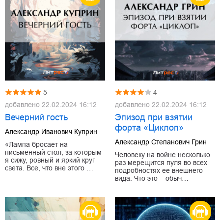
5
4
добавлено
22.02.2024 16:12
добавлено
22.02.2024 16:12
Вечерний гость
Эпизод при взятии
форта «Циклоп»
Александр Иванович Куприн
Александр Степанович Грин
«Лампа бросает на
письменный стол, за которым
Человеку на войне несколько
я сижу, ровный и яркий круг
раз мерещится пуля во всех
света. Все, что вне этого …
подробностях ее внешнего
вида. Что это – обыч…