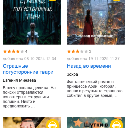
4
3
добавлено
08.10.2024 12:34
добавлено
19.11.2025 11:37
Страшные
Назад во времени
потусторонние твари
Зохра
Евгения Минаева
Фантастический роман о
принцессе Арии, которая,
В лесу пропала девочка. На
попав в результате странного
поиски отправляются
события в другое время,…
волонтеры и сотрудники
полиции. Никто и
предположить …