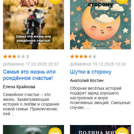
3
4
добавлено
17.02.2025 22:37
добавлено
19.12.2025 13:24
Семья это жизнь или
Шутки в сторону
рождëнное счастье!
Анатолий Костин
Елена Крайнова
Сборник весёлых историй
подарит заряд хорошего
Семейное счастье – это
настроения и море
жизнь. Захватывающая
позитивных эмоций. Смешные
история о любви и создания
случаи, …
новой семьи. Приключение,
пей…