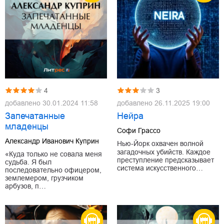
4
3
добавлено
30.01.2024 11:58
добавлено
26.11.2025 19:00
Запечатанные
Нейра
младенцы
Софи Грассо
Александр Иванович Куприн
Нью‑Йорк охвачен волной
загадочных убийств. Каждое
«Куда только не совала меня
преступление предсказывает
судьба. Я был
система искусственного…
последовательно офицером,
землемером, грузчиком
арбузов, п…