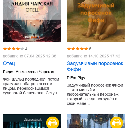
4
5
добавлено
07.04.2025 12:38
добавлено
14.10.2025 17:42
Отец
Задумчивый поросенок
Фифи
Лидия Алексеевна Чарская
PiEm Pigy
Фон Шульц побледнел, потом
сразу же побагровел всем
Задумчивый поросёнок Фифи
лицом, перекосившимся
— это милый и
судорогой бешенства. Секун…
любознательный персонаж,
который всегда погружён в
свои мале…