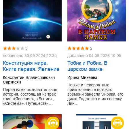
3
5
добавлено
30.09.2024 22:35
добавлено
04.06.2026 10:05
Конституция мира.
Тобик и Робик. В
Книга первая. Явление
царском замке
Константин Владиславович
Ирина Михеева
Саркисян
Новые и невероятные
Перед вами познавательная
приключения в потоках
история, состоящая из трёх
времени занесли Энрики, его
книг: «Явление», «Бытие»,
дядю Роджерса и их соседку
«Система». Путешестви…
Лин…