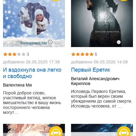
3
5
добавлено
26.06.2025 17:38
добавлено
06.05.2026 14:08
И вздохнула она легко
Первый Еретик
и свободно
Виталий Александрович
Кириллов
Валентина Ми
Исповедь Первого Еретика,
Порой доброе слово,
который был верен своим
участливый взгляд, мягкое
убеждениям до самой смерти.
вмешательство в вашу жизнь
Исповедь человека, от …
постороннего человека
могут…