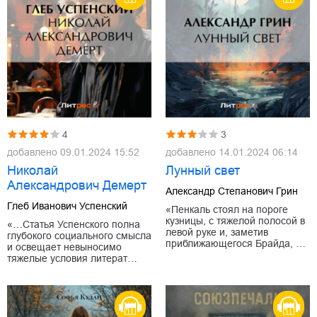
4
3
добавлено
09.01.2024 15:52
добавлено
14.01.2024 06:14
Николай
Лунный свет
Александрович Демерт
Александр Степанович Грин
Глеб Иванович Успенский
«Пенкаль стоял на пороге
кузницы, с тяжелой полосой в
«…Статья Успенского полна
левой руке и, заметив
глубокого социального смысла
приближающегося Брайда, …
и освещает невыносимо
тяжелые условия литерат…