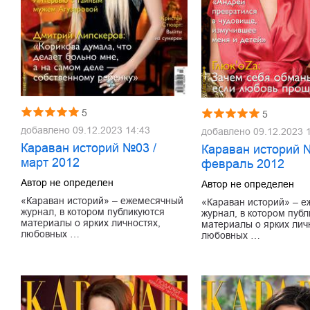
5
5
добавлено
09.12.2023 14:43
добавлено
09.12.2023 
Караван историй №03 /
Караван историй 
март 2012
февраль 2012
Автор не определен
Автор не определен
«Караван историй» – ежемесячный
«Караван историй» – 
журнал, в котором публикуются
журнал, в котором пуб
материалы о ярких личностях,
материалы о ярких лич
любовных …
любовных …