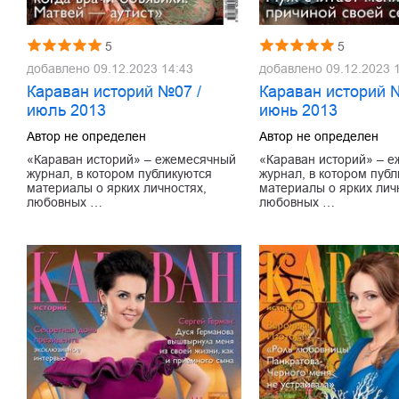
5
5
добавлено
09.12.2023 14:43
добавлено
09.12.2023 
Караван историй №07 /
Караван историй 
июль 2013
июнь 2013
Автор не определен
Автор не определен
«Караван историй» – ежемесячный
«Караван историй» – 
журнал, в котором публикуются
журнал, в котором пуб
материалы о ярких личностях,
материалы о ярких лич
любовных …
любовных …