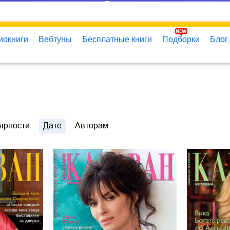
иокниги
Вебтуны
Бесплатные книги
Подборки
Блог
ярности
Дате
Авторам