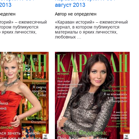
 2013
август 2013
ределен
Автор не определен
торий» – ежемесячный
«Караван историй» – ежемесячный
отором публикуются
журнал, в котором публикуются
 ярких личностях,
материалы о ярких личностях,
…
любовных …