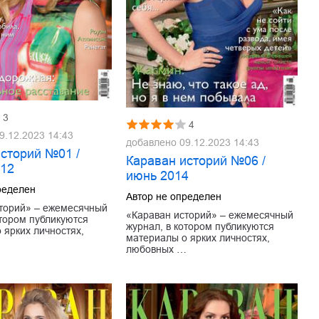
3
4
9.12.2023 14:43
добавлено
09.12.2023 14:43
историй №01 /
Караван историй №06 /
012
июнь 2014
ределен
Автор не определен
торий» – ежемесячный
«Караван историй» – ежемесячный
отором публикуются
журнал, в котором публикуются
 ярких личностях,
материалы о ярких личностях,
…
любовных …