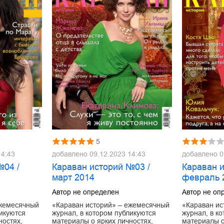
5
14:43
добавлено
09.12.2023 14:43
добавлено
0
№04 /
Караван историй №03 /
Караван 
март 2014
февраль 
Автор не определен
Автор не оп
ежемесячный
«Караван историй» – ежемесячный
«Караван ис
ликуются
журнал, в котором публикуются
журнал, в к
ностях,
материалы о ярких личностях,
материалы о