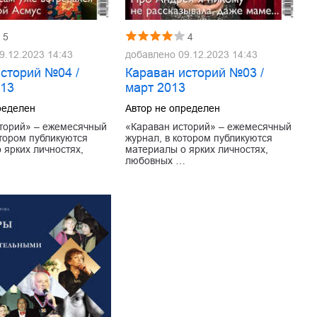
5
4
9.12.2023 14:43
добавлено
09.12.2023 14:43
историй №04 /
Караван историй №03 /
013
март 2013
ределен
Автор не определен
торий» – ежемесячный
«Караван историй» – ежемесячный
отором публикуются
журнал, в котором публикуются
 ярких личностях,
материалы о ярких личностях,
…
любовных …