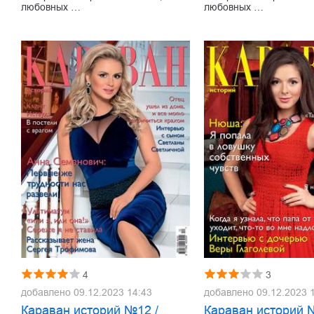
любовных …
любовных …
4
3
добавлено
09.12.2023 14:43
добавлено
09.12.2023 
Караван историй №12 /
Караван историй 