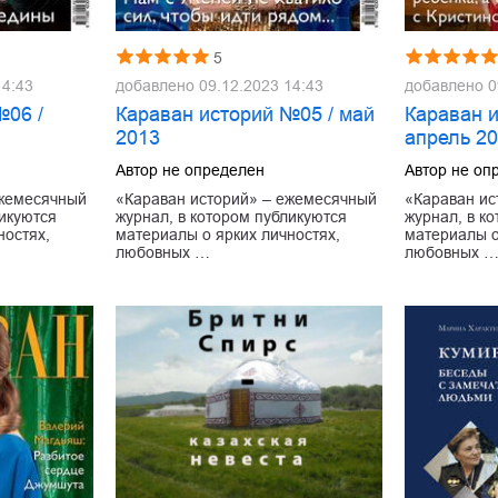
5
14:43
добавлено
09.12.2023 14:43
добавлено
0
№06 /
Караван историй №05 / май
Караван 
2013
апрель 2
Автор не определен
Автор не оп
ежемесячный
«Караван историй» – ежемесячный
«Караван ис
ликуются
журнал, в котором публикуются
журнал, в к
ностях,
материалы о ярких личностях,
материалы о
любовных …
любовных 