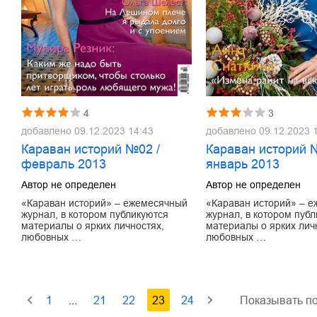
4
3
добавлено
09.12.2023 14:43
добавлено
09.12.2023 
Караван историй №02 /
Караван историй 
февраль 2013
январь 2013
Автор не определен
Автор не определен
«Караван историй» – ежемесячный
«Караван историй» – 
журнал, в котором публикуются
журнал, в котором пуб
материалы о ярких личностях,
материалы о ярких лич
любовных …
любовных …
1
...
21
22
23
24
Показывать по