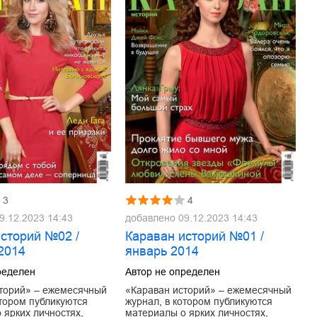
3
4
9.12.2023 14:43
добавлено
09.12.2023 14:43
историй №02 /
Караван историй №01 /
2014
январь 2014
ределен
Автор не определен
торий» – ежемесячный
«Караван историй» – ежемесячный
отором публикуются
журнал, в котором публикуются
 ярких личностях,
материалы о ярких личностях,