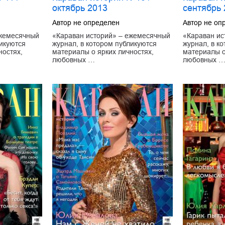
октябрь 2013
сентябрь
Автор не определен
Автор не оп
ежемесячный
«Караван историй» – ежемесячный
«Караван ис
ликуются
журнал, в котором публикуются
журнал, в к
ностях,
материалы о ярких личностях,
материалы о
любовных …
любовных 