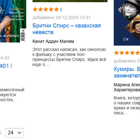
5
добавлено
09.12.2023 13:51
Бритни Спирс – казахская
невеста
Канат Аддин Малим
Этот рассказ написан, как синопсис
к фильму с участием поп-
14:43
принцессы Бритни Спирс. Идея всё
добавлено
0
еще о…
№01 /
Кумиры. 
замечате
Марина Але
Характеров
ежемесячный
ликуются
Книга, котор
ностях,
о наших сов
ярких и нез
писа…
:
24