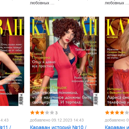
любовных …
любовных 
3
14:43
добавлено
09.12.2023 14:43
добавлено
0
№11 /
Караван историй №10 /
Караван 