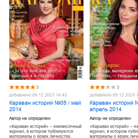
5
3
добавлено
09.12.2023 14:43
добавлено
09.12.2023 
Караван историй №05 / май
Караван историй 
2014
апрель 2014
Автор не определен
Автор не определен
«Караван историй» – ежемесячный
«Караван историй» – 
журнал, в котором публикуются
журнал, в котором пуб
материалы о ярких личностях,
материалы о ярких лич