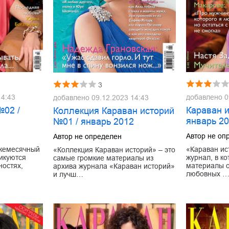
3
14:43
добавлено
0
добавлено
09.12.2023 14:43
№02 /
Караван 
Коллекция Караван историй
январь 2
№01 / январь 2012
Автор не оп
Автор не определен
ежемесячный
«Караван ис
«Коллекция Караван историй» – это
ликуются
журнал, в к
самые громкие материалы из
ностях,
материалы о
архива журнала «Караван историй»
любовных 
и лучш…