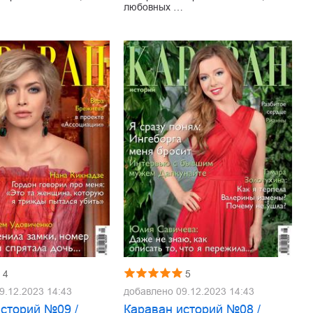
…
любовных …
4
5
9.12.2023 14:43
добавлено
09.12.2023 14:43
историй №09 /
Караван историй №08 /