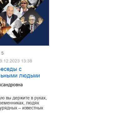
5
9.12.2023 13:38
Беседы с
льными людьми
ксандровна
а
ую вы держите в руках,
ременниках, людях
аурядных – известных