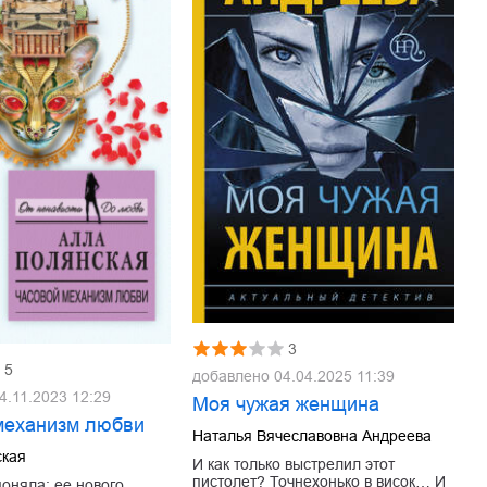
3
5
добавлено
04.04.2025 11:39
4.11.2023 12:29
Моя чужая женщина
механизм любви
Наталья Вячеславовна Андреева
ская
И как только выстрелил этот
пистолет? Точнехонько в висок… И
поняла: ее нового