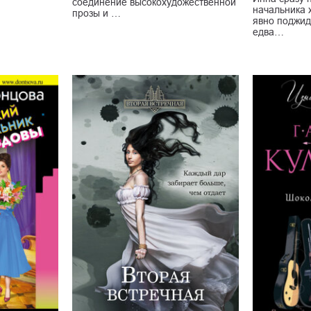
соединение высокохудожественной
начальника 
прозы и …
явно поджид
едва…