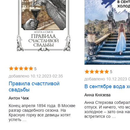
5
5
добавлено
10.12.2023 02:35
добавлено
10.12.2023 
Правила счастливой
В сентябре вода 
свадьбы
Анна Князева
Антон Чиж
Анна Стерхова собирал
Конец апреля 1894 года. В Москве
отпуск. И ничего, что 
разгар свадебного сезона. На
холодное – зато она н
Красную горку все девицы хотят
встретится со …
успеть …