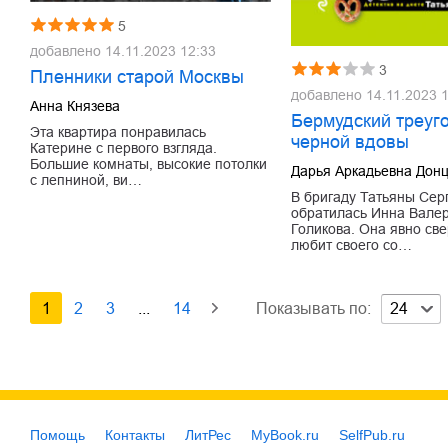
5
добавлено
14.11.2023 12:33
3
Пленники старой Москвы
добавлено
14.11.2023 
Анна Князева
Бермудский треуг
Эта квартира понравилась
черной вдовы
Катерине с первого взгляда.
Большие комнаты, высокие потолки
Дарья Аркадьевна Дон
с лепниной, ви…
В бригаду Татьяны Сер
обратилась Инна Вале
Голикова. Она явно св
любит своего со…
1
2
3
...
14
Показывать по:
24
Помощь
Контакты
ЛитРес
MyBook.ru
SelfPub.ru