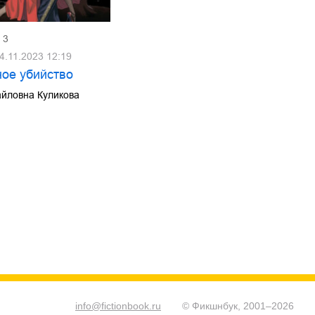
3
4.11.2023 12:19
ое убийство
йловна Куликова
info@fictionbook.ru
© Фикшнбук, 2001–
2026