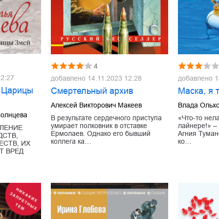
4
12:27
добавлено
14.11.2023 12:28
добавлено
1
 Царицы
Смертельный архив
Маска, я 
Алексей Викторович Макеев
Влада Ольх
Солнцева
В результате сердечного приступа
«Что-то нел
умирает полковник в отставке
лайнере!» 
ЛЕНИЕ
Ермолаев. Однако его бывший
Агния Туман
ДСТВ,
коллега ка…
ко…
СТВ, ИХ
Т ВРЕД