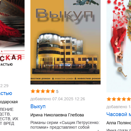
12:29
5
астью
добавлено
07.04.2025 12:26
лодарская
Выкуп
добавлено
1
ЛЕНИЕ
Часовой 
ДСТВ,
Ирина Николаевна Глебова
СТВ, ИХ
Романы серии «Сыщик Петрусенко:
Алла Полян
Т ВРЕД
потомки» представляют собой
Инна сразу 