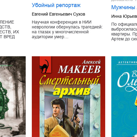
Убойный репортаж
Мужчины 
Евгений Евгеньевич Сухов
Инна Юрьев
ЛЕНИЕ
Научная конференция в НИИ
По официаль
ДСТВ,
неврологии обернулась трагедией:
выбросилась
СТВ, ИХ
на глазах у многочисленной
квартиры. П
Т ВРЕД
аудитории умер…
Артем до си