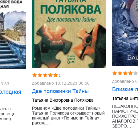
5
добавлено
0
добавлено
10.12.2023 00:56
03:33
Близкие 
Две половинки Тайны
холодная
Татьяна Вит
Татьяна Викторовна Полякова
НЕЗАКОННО
Романом «Две половинки Тайны»
ась в
НАРКОТИЧЕ
Татьяна Полякова открывает новый
море еще
ПСИХОТРОП
книжный цикл «По имени Тайна»,
аконец
АНАЛОГОВ 
расска…
ЗДОРО…