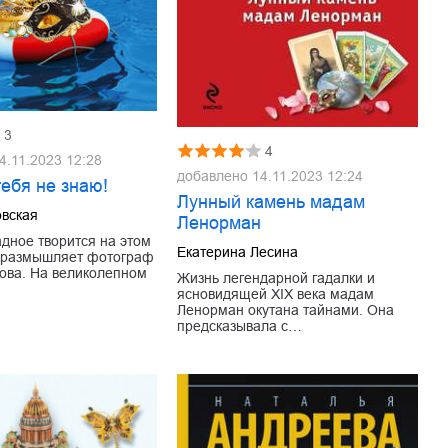
3
4
4.11.2023 12:28
добавлено
14.11.2023 12:24
тебя не знаю!
Лунный камень мадам
овская
Ленорман
адное творится на этом
Екатерина Лесина
– размышляет фотограф
ова. На великолепном
Жизнь легендарной гадалки и
ясновидящей XIX века мадам
Ленорман окутана тайнами. Она
предсказывала с…