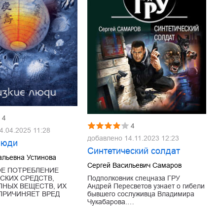
4
4
4.04.2025 11:28
добавлено
14.11.2023 12:23
люди
Синтетический солдат
альевна Устинова
Сергей Васильевич Самаров
Е ПОТРЕБЛЕНИЕ
СКИХ СРЕДСТВ,
Подполковник спецназа ГРУ
НЫХ ВЕЩЕСТВ, ИХ
Андрей Пересветов узнает о гибели
ПРИЧИНЯЕТ ВРЕД
бывшего сослуживца Владимира
Чукабарова.…