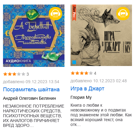
4
3
добавлено
10.12.2023 02:48
добавлено
09.12.2023 13:54
Игра в Джарт
Посрамитель шайтана
Глория Му
Андрей Олегович Белянин
Книга о любви к
НЕЗАКОННОЕ ПОТРЕБЛЕНИЕ
невозможному и о подвигах
НАРКОТИЧЕСКИХ СРЕДСТВ,
под знаменем этой любви. Как
ПСИХОТРОПНЫХ ВЕЩЕСТВ,
всякий хороший текст, она
ИХ АНАЛОГОВ ПРИЧИНЯЕТ
отк…
ВРЕД ЗДОРО…