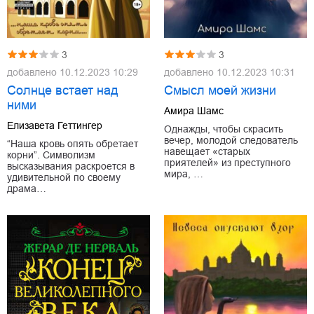
3
3
добавлено
10.12.2023 10:29
добавлено
10.12.2023 10:31
Солнце встает над
Смысл моей жизни
ними
Амира Шамс
Елизавета Геттингер
Однажды, чтобы скрасить
вечер, молодой следователь
“Наша кровь опять обретает
навещает «старых
корни”. Символизм
приятелей» из преступного
высказывания раскроется в
мира, …
удивительной по своему
драма…