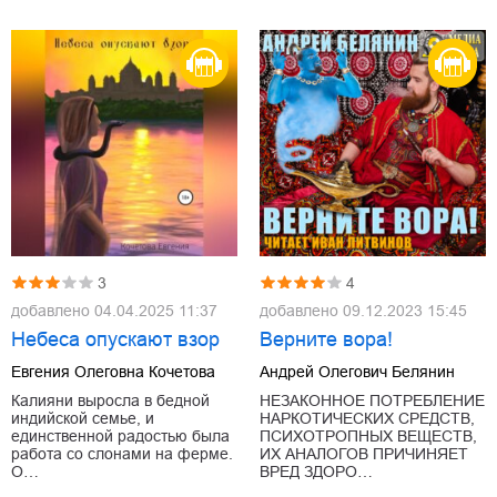
3
4
добавлено
04.04.2025 11:37
добавлено
09.12.2023 15:45
Небеса опускают взор
Верните вора!
Евгения Олеговна Кочетова
Андрей Олегович Белянин
Калияни выросла в бедной
НЕЗАКОННОЕ ПОТРЕБЛЕНИЕ
индийской семье, и
НАРКОТИЧЕСКИХ СРЕДСТВ,
единственной радостью была
ПСИХОТРОПНЫХ ВЕЩЕСТВ,
работа со слонами на ферме.
ИХ АНАЛОГОВ ПРИЧИНЯЕТ
О…
ВРЕД ЗДОРО…