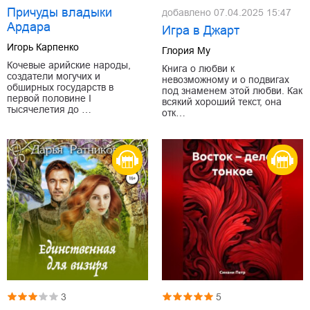
Причуды владыки
добавлено
07.04.2025 15:47
Ардара
Игра в Джарт
Игорь Карпенко
Глория Му
Кочевые арийские народы,
Книга о любви к
создатели могучих и
невозможному и о подвигах
обширных государств в
под знаменем этой любви. Как
первой половине I
всякий хороший текст, она
тысячелетия до …
отк…
3
5