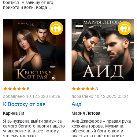
бояться. Я завишу от его
прихоти и воли. Когда …
5
5
добавлено
10.12.2023 09:26
добавлено
10.12.2023 05:24
К Востоку от рая
Аид
Карина Ли
Мария Летова
Я вынуждена выйти замуж за
Аид Джафаров – правая рука
самого богатого парня нашего
хозяина города. Мужчина,
университета, а все потому,
облеченный богатством и
что ему так захо…
властью, а ещё отвратите…