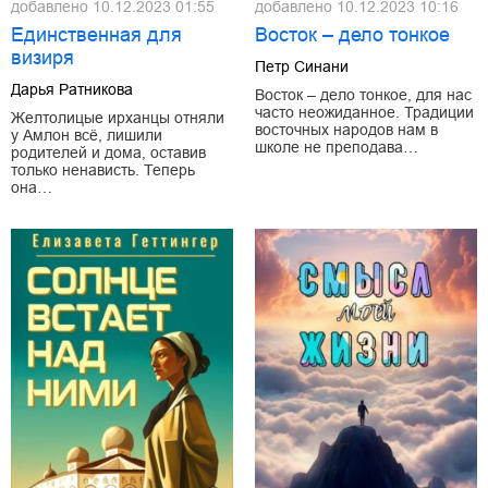
добавлено
10.12.2023 01:55
добавлено
10.12.2023 10:16
Единственная для
Восток – дело тонкое
визиря
Петр Синани
Дарья Ратникова
Восток – дело тонкое, для нас
часто неожиданное. Традиции
Желтолицые ирханцы отняли
восточных народов нам в
у Амлон всё, лишили
школе не преподава…
родителей и дома, оставив
только ненависть. Теперь
она…