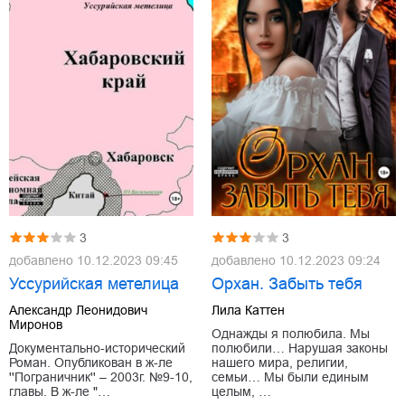
3
3
добавлено
10.12.2023 09:45
добавлено
10.12.2023 09:24
Уссурийская метелица
Орхан. Забыть тебя
Александр Леонидович
Лила Каттен
Миронов
Однажды я полюбила. Мы
Документально-исторический
полюбили… Нарушая законы
Роман. Опубликован в ж-ле
нашего мира, религии,
''Пограничник'' – 2003г. №9-10,
семьи… Мы были единым
главы. В ж-ле "…
целым, …