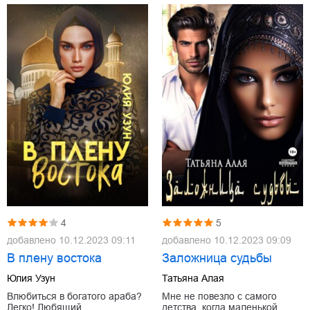
4
5
добавлено
10.12.2023 09:11
добавлено
10.12.2023 09:09
В плену востока
Заложница судьбы
Юлия Узун
Татьяна Алая
Влюбиться в богатого араба?
Мне не повезло с самого
Легко! Любящий,
детства, когда маленькой