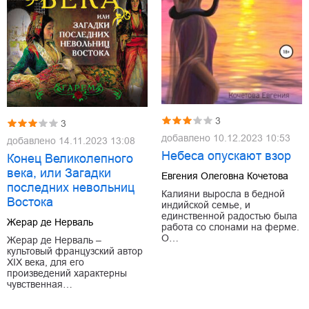
3
3
добавлено
10.12.2023 10:53
добавлено
14.11.2023 13:08
Небеса опускают взор
Конец Великолепного
века, или Загадки
Евгения Олеговна Кочетова
последних невольниц
Калияни выросла в бедной
Востока
индийской семье, и
единственной радостью была
Жерар де Нерваль
работа со слонами на ферме.
О…
Жерар де Нерваль –
культовый французский автор
XIX века, для его
произведений характерны
чувственная…