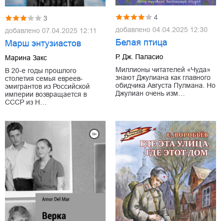
4
3
добавлено
04.04.2025 12:30
добавлено
07.04.2025 12:11
Белая птица
Марш энтузиастов
Р. Дж. Паласио
Марина Закс
Миллионы читателей «Чуда»
В 20-е годы прошлого
знают Джулиана как главного
столетия семья евреев-
обидчика Августа Пулмана. Но
эмигрантов из Российской
Джулиан очень изм…
империи возвращается в
СССР из Н…