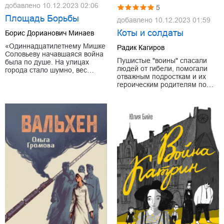
добавлено
10.12.2023 02:06
5
Площадь Борьбы
добавлено
10.12.2023 01:59
Коты и солдаты
Борис Дорианович Минаев
«Одиннадцатилетнему Мишке
Радик Кагиров
Соловьеву начавшаяся война
Пушистые "воины" спасали
была по душе. На улицах
людей от гибели, помогали
города стало шумно, вес…
отважным подросткам и их
героическим родителям по…