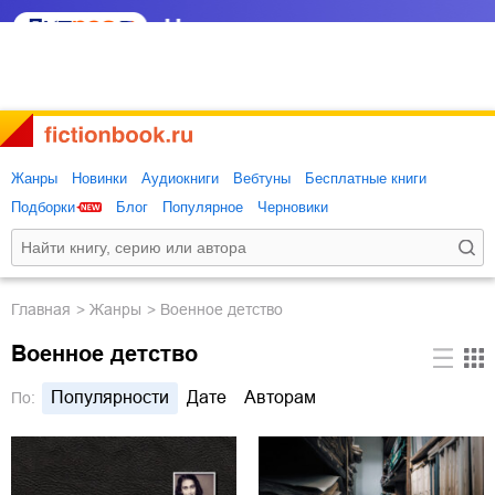
Жанры
Новинки
Аудиокниги
Вебтуны
Бесплатные книги
Подборки
Блог
Популярное
Черновики
Главная
Жанры
Военное детство
Военное детство
Популярности
Дате
Авторам
По: