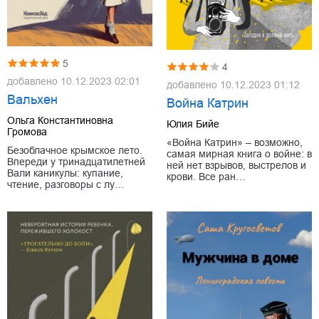
5
4
добавлено
10.12.2023 02:01
добавлено
10.12.2023 01:12
Вальхен
Война Катрин
Ольга Константиновна
Юлия Бийе
Громова
«Война Катрин» – возможно,
Безоблачное крымское лето.
самая мирная книга о войне: в
Впереди у тринадцатилетней
ней нет взрывов, выстрелов и
Вали каникулы: купание,
крови. Все ран…
чтение, разговоры с лу…