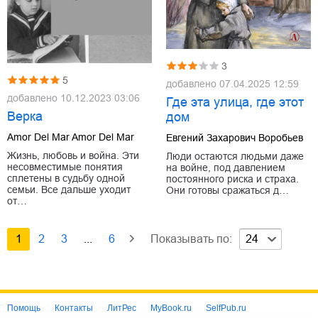
3
5
добавлено
07.04.2025 12:59
добавлено
10.12.2023 03:06
Где эта улица, где этот
Верка
дом
Amor Del Mar Amor Del Mar
Евгений Захарович Воробьев
Жизнь, любовь и война. Эти
Люди остаются людьми даже
несовместимые понятия
на войне, под давлением
сплетены в судьбу одной
постоянного риска и страха.
семьи. Все дальше уходит
Они готовы сражаться д…
от…
1
2
3
...
6
Показывать по:
24
Помощь
Контакты
ЛитРес
MyBook.ru
SelfPub.ru