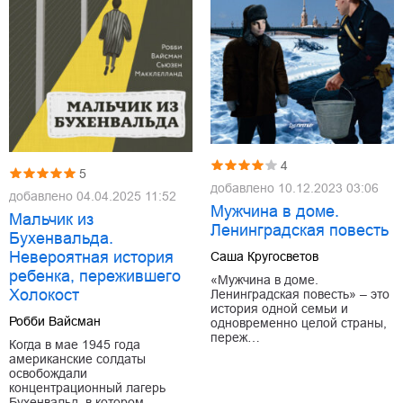
4
5
добавлено
10.12.2023 03:06
добавлено
04.04.2025 11:52
Мужчина в доме.
Мальчик из
Ленинградская повесть
Бухенвальда.
Невероятная история
Саша Кругосветов
ребенка, пережившего
«Мужчина в доме.
Холокост
Ленинградская повесть» – это
история одной семьи и
Робби Вайсман
одновременно целой страны,
переж…
Когда в мае 1945 года
американские солдаты
освобождали
концентрационный лагерь
Бухенвальд, в котором…