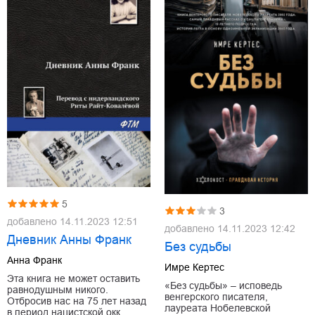
5
3
добавлено
14.11.2023 12:51
добавлено
14.11.2023 12:42
Дневник Анны Франк
Без судьбы
Анна Франк
Имре Кертес
Эта книга не может оставить
«Без судьбы» – исповедь
равнодушным никого.
венгерского писателя,
Отбросив нас на 75 лет назад
лауреата Нобелевской
в период нацистской окк…