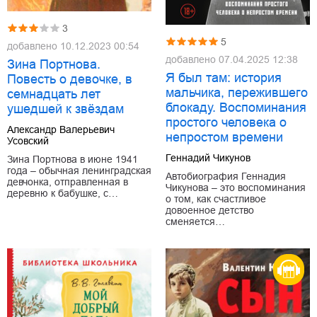
3
5
добавлено
10.12.2023 00:54
добавлено
07.04.2025 12:38
Зина Портнова.
Я был там: история
Повесть о девочке, в
мальчика, пережившего
семнадцать лет
блокаду. Воспоминания
ушедшей к звёздам
простого человека о
Александр Валерьевич
непростом времени
Усовский
Геннадий Чикунов
Зина Портнова в июне 1941
года – обычная ленинградская
Автобиография Геннадия
девчонка, отправленная в
Чикунова – это воспоминания
деревню к бабушке, с…
о том, как счастливое
довоенное детство
сменяется…