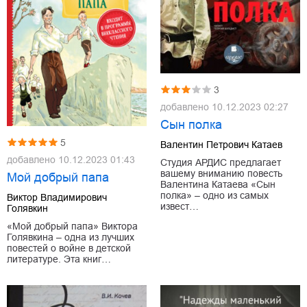
3
добавлено
10.12.2023 02:27
Сын полка
5
Валентин Петрович Катаев
добавлено
10.12.2023 01:43
Студия АРДИС предлагает
вашему вниманию повесть
Мой добрый папа
Валентина Катаева «Сын
полка» – одно из самых
Виктор Владимирович
извест…
Голявкин
«Мой добрый папа» Виктора
Голявкина – одна из лучших
повестей о войне в детской
литературе. Эта книг…