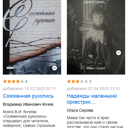
4
3
добавлено
10.12.2023 02:11
добавлено
07.04.2025 13:51
Сожженная рукопись
Надежды маленький
оркестрик…
Владимир Иванович Кочев
Ольга Серова
Книга В.И. Кочева
«Сожженная рукопись»
Мама так часто и ярко
открывает для читателя,
рассказывала нам о своем
наверное, самые страшные
детстве, что оно стало частью