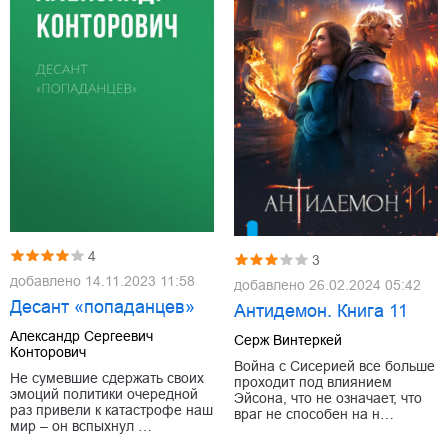
4
3
добавлено
14.11.2023 11:58
добавлено
26.02.2024 05:42
Десант «попаданцев»
Антидемон. Книга 11
Александр Сергеевич
Серж Винтеркей
Конторович
Война с Сисерией все больше
Не сумевшие сдержать своих
проходит под влиянием
эмоций политики очередной
Эйсона, что не означает, что
раз привели к катастрофе наш
враг не способен на н…
мир – он вспыхнул …