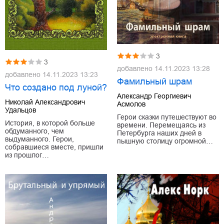
3
3
добавлено
14.11.2023 13:28
добавлено
14.11.2023 13:23
Фамильный шрам
Что создано под луной?
Александр Георгиевич
Николай Александрович
Асмолов
Удальцов
Герои сказки путешествуют во
История, в которой больше
времени. Перемещаясь из
обдуманного, чем
Петербурга наших дней в
выдуманного. Герои,
пышную столицу огромной…
собравшиеся вместе, пришли
из прошлог…