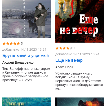
5
4
добавлено
14.11.2023 13:24
добавлено
14.11.2023 13:24
Брутальный и упрямый
Еще не вечер
Андрей Бондаренко
Алекс Норк
Тим Белофф настолько упрям
и брутален, что уже давно и
Убийство священника с
прочно получил заслуженное
покушением на кражу
прозвище – «Брут».…
церковных икон. В действиях
преступников обнаруживается
не…