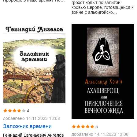
грохот копыт по залитой
кровью Европе, готовящейся к
войне с альбигойско…
4
добавлено
14.11.2023 13:08
Заложник времени
5
добавлено
14.11.2023 13:08
Геннадий Евгеньевич Ангелов