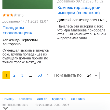
добавлено
09.12.2023 13:52
Компьютер звездной
империи (спектакль)
3
Дмитрий Александрович Емец
добавлено
14.11.2023 12:07
Началась эта история с того,
Плацдарм
что Ира Матвеева приобрела
«попаданцев»
странный компьютер. А в нем
– программа унич…
Александр Сергеевич
Конторович
Сумевшая выжить в тяжелом
бою, группа попаданцев из
будущего должна пройти по
тонкой тропке между си…
1
2
3
...
53
Показывать по:
24
Помощь
Контакты
ЛитРес
MyBook.ru
SelfPub.ru
info@fictionbook.ru
© Фикшнбук, 2001–
2026