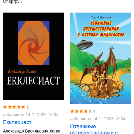
Опергру…
5
4
добавлено
14.11.2023 13:08
добавлено
14.11.2023 13:24
Екклесиаст
Отважные
Александр Васильевич Холин
путешественники с