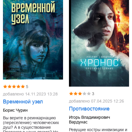
5
3
добавлено
14.11.2023 13:28
добавлено
07.04.2025 12:26
Временной узел
Противостояние
Борис Чурин
Игорь Владимирович
Вы верите в реинкарнацию
Вардунас
(переселение) человеческих
душ? А в существование
Ревущие костры инквизиции и
Пророков в наше время? Не…