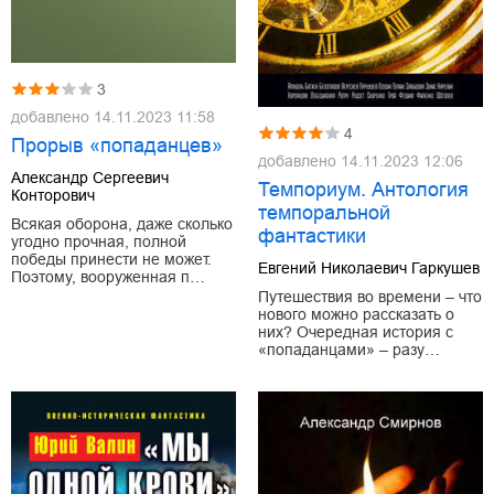
3
добавлено
14.11.2023 11:58
4
Прорыв «попаданцев»
добавлено
14.11.2023 12:06
Александр Сергеевич
Темпориум. Антология
Конторович
темпоральной
Всякая оборона, даже сколько
фантастики
угодно прочная, полной
победы принести не может.
Евгений Николаевич Гаркушев
Поэтому, вооруженная п…
Путешествия во времени – что
нового можно рассказать о
них? Очередная история с
«попаданцами» – разу…