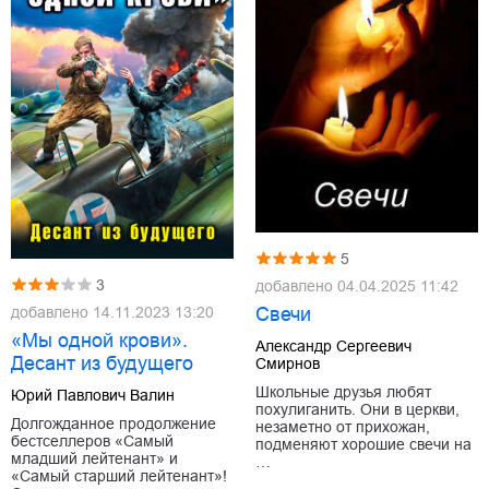
5
3
добавлено
04.04.2025 11:42
добавлено
14.11.2023 13:20
Свечи
«Мы одной крови».
Александр Сергеевич
Десант из будущего
Смирнов
Школьные друзья любят
Юрий Павлович Валин
похулиганить. Они в церкви,
Долгожданное продолжение
незаметно от прихожан,
бестселлеров «Самый
подменяют хорошие свечи на
младший лейтенант» и
…
«Самый старший лейтенант»!