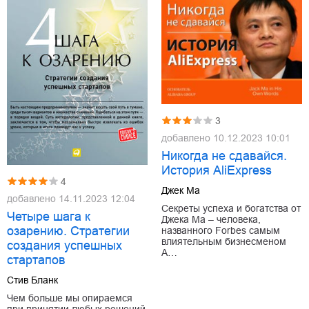
3
добавлено
10.12.2023 10:01
Никогда не сдавайся.
История AliExpress
4
Джек Ма
добавлено
14.11.2023 12:04
Секреты успеха и богатства от
Четыре шага к
Джека Ма – человека,
озарению. Стратегии
названного Forbes самым
влиятельным бизнесменом
создания успешных
А…
стартапов
Стив Бланк
Чем больше мы опираемся