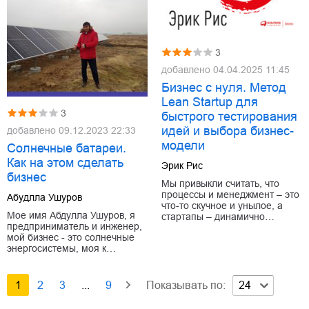
3
добавлено
04.04.2025 11:45
Бизнес с нуля. Метод
Lean Startup для
3
быстрого тестирования
идей и выбора бизнес-
добавлено
09.12.2023 22:33
модели
Солнечные батареи.
Как на этом сделать
Эрик Рис
бизнес
Мы привыкли считать, что
процессы и менеджмент – это
Абудлла Ушуров
что-то скучное и унылое, а
Мое имя Абдулла Ушуров, я
стартапы – динамично…
предприниматель и инженер,
мой бизнес - это солнечные
энергосистемы, моя к…
1
2
3
...
9
Показывать по:
24