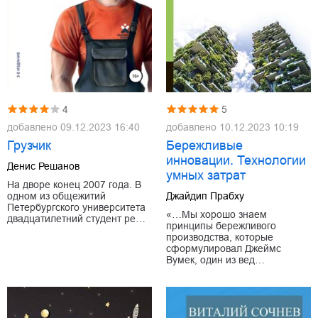
4
5
добавлено
09.12.2023 16:40
добавлено
10.12.2023 10:19
Грузчик
Бережливые
инновации. Технологии
Денис Решанов
умных затрат
На дворе конец 2007 года. В
одном из общежитий
Джайдип Прабху
Петербургского университета
«…Мы хорошо знаем
двадцатилетний студент ре…
принципы бережливого
производства, которые
сформулировал Джеймс
Вумек, один из вед…