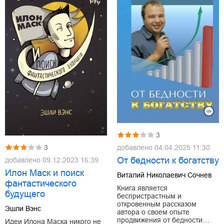
3
добавлено
04.04.2025 11:30
3
От бедности к богатству
добавлено
09.12.2023 16:39
Илон Маск и поиск
Виталий Николаевич Сочнев
фантастического
Книга является
будущего
беспристрастным и
откровенным рассказом
Эшли Вэнс
автора о своем опыте
продвижения от бедности…
Идеи Илона Маска никого не