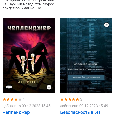
при принятии любых решений
на научный метод, тем скорее
придет понимание. По…
4
5
добавлено
09.12.2023 15:45
добавлено
09.12.2023 15:49
Челленджер
Безопасность в ИТ