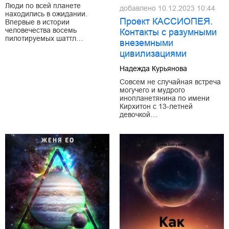
Люди по всей планете
добавлено
10.12.2023 10:44
находились в ожидании.
Проект КАССИОПЕЯ.
Впервые в истории
человечества восемь
Контакты с разумными
пилотируемых шаттл…
внеземными
цивилизациями
Надежда Курьянова
Совсем не случайная встреча
могучего и мудрого
инопланетянина по имени
Кирхитон с 13-летней
девочкой…