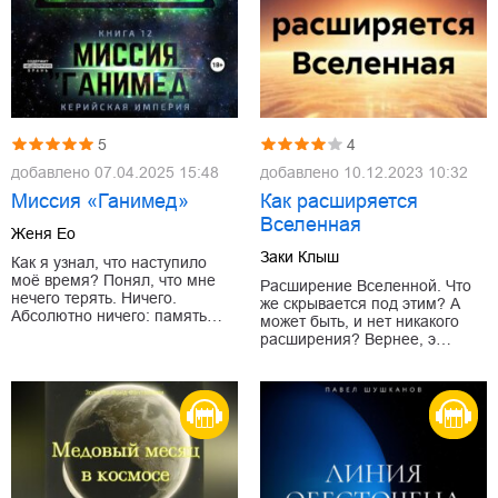
5
4
добавлено
07.04.2025 15:48
добавлено
10.12.2023 10:32
Миссия «Ганимед»
Как расширяется
Вселенная
Женя Ео
Заки Клыш
Как я узнал, что наступило
моё время? Понял, что мне
Расширение Вселенной. Что
нечего терять. Ничего.
же скрывается под этим? А
Абсолютно ничего: память…
может быть, и нет никакого
расширения? Вернее, э…