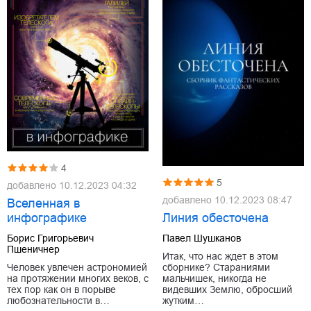
4
5
добавлено
10.12.2023 04:32
добавлено
10.12.2023 08:47
Вселенная в
Линия обесточена
инфографике
Павел Шушканов
Борис Григорьевич
Пшеничнер
Итак, что нас ждет в этом
сборнике? Стараниями
Человек увлечен астрономией
мальчишек, никогда не
на протяжении многих веков, с
видевших Землю, обросший
тех пор как он в порыве
жутким…
любознательности в…