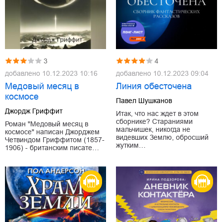
3
4
добавлено
10.12.2023 10:16
добавлено
10.12.2023 09:04
Медовый месяц в
Линия обесточена
космосе
Павел Шушканов
Джордж Гриффит
Итак, что нас ждет в этом
сборнике? Стараниями
Роман "Медовый месяц в
мальчишек, никогда не
космосе" написан Джорджем
видевших Землю, обросший
Четвиндом Гриффитом (1857-
жутким…
1906) - британским писате…