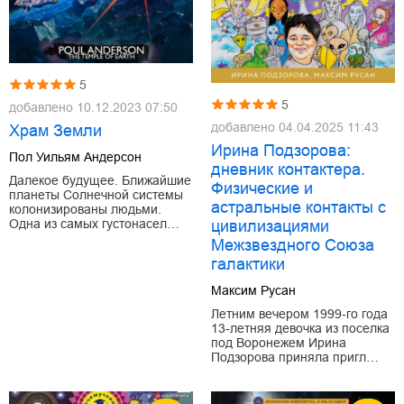
5
5
добавлено
10.12.2023 07:50
добавлено
04.04.2025 11:43
Храм Земли
Ирина Подзорова:
Пол Уильям Андерсон
дневник контактера.
Далекое будущее. Ближайшие
Физические и
планеты Солнечной системы
астральные контакты с
колонизированы людьми.
Одна из самых густонасел…
цивилизациями
Межзвездного Союза
галактики
Максим Русан
Летним вечером 1999-го года
13-летняя девочка из поселка
под Воронежем Ирина
Подзорова приняла пригл…