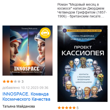
Роман "Медовый месяц в
космосе" написан Джорджем
Четвиндом Гриффитом (1857-
1906) - британским писате…
3
добавлено
10.12.2023 09:36
INNOSPACE. Команда
Космического Качества
Татьяна Майданова
5