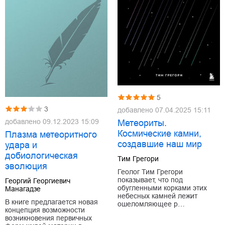
5
3
добавлено
07.04.2025 15:11
добавлено
09.12.2023 15:09
Метеориты.
Космические камни,
Плазма метеоритного
создавшие наш мир
удара и
добиологическая
Тим Грегори
эволюция
Геолог Тим Грегори
показывает, что под
Георгий Георгиевич
обугленными корками этих
Манагадзе
небесных камней лежит
В книге предлагается новая
ошеломляющее р…
концепция возможности
возникновения первичных