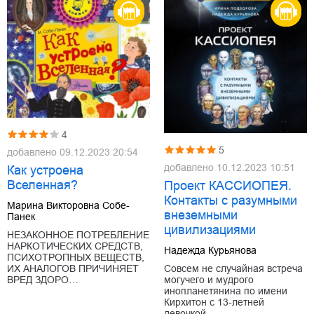
4
5
добавлено
09.12.2023 20:54
добавлено
10.12.2023 10:51
Как устроена
Вселенная?
Проект КАССИОПЕЯ.
Контакты с разумными
Марина Викторовна Собе-
внеземными
Панек
цивилизациями
НЕЗАКОННОЕ ПОТРЕБЛЕНИЕ
НАРКОТИЧЕСКИХ СРЕДСТВ,
Надежда Курьянова
ПСИХОТРОПНЫХ ВЕЩЕСТВ,
ИХ АНАЛОГОВ ПРИЧИНЯЕТ
Совсем не случайная встреча
ВРЕД ЗДОРО…
могучего и мудрого
инопланетянина по имени
Кирхитон с 13-летней
девочкой…