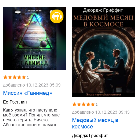
5
добавлено
10.12.2023 05:09
Миссия «Ганимед»
Ео Рэеллин
5
Как я узнал, что наступило
добавлено
10.12.2023 09:43
моё время? Понял, что мне
Медовый месяц в
нечего терять. Ничего.
Абсолютно ничего: память…
космосе
Джордж Гриффит