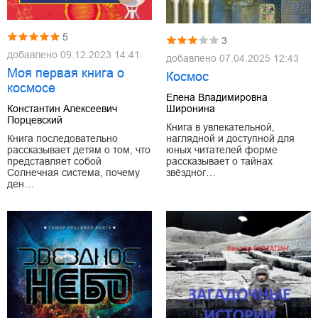
5
3
добавлено
09.12.2023 14:41
добавлено
07.04.2025 12:43
Моя первая книга о
Космос
космосе
Елена Владимировна
Широнина
Константин Алексеевич
Порцевский
Книга в увлекательной,
наглядной и доступной для
Книга последовательно
юных читателей форме
рассказывает детям о том, что
рассказывает о тайнах
представляет собой
звёздног…
Солнечная система, почему
ден…