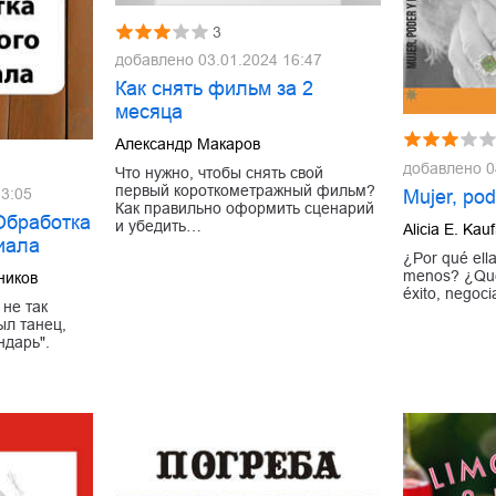
3
добавлено
03.01.2024 16:47
Как снять фильм за 2
месяца
Александр Макаров
добавлено
0
Что нужно, чтобы снять свой
первый короткометражный фильм?
13:05
Mujer, pod
Как правильно оформить сценарий
Обработка
и убедить…
Alicia E. Ka
иала
¿Por qué ell
menos? ¿Qué 
ников
éxito, negoci
не так
л танец,
ндарь".