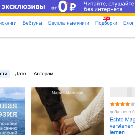
иокниги
Вебтуны
Бесплатные книги
Подборки
Блог
сти
Дате
Авторам
добавлено
0
Echte Mag
verstehen
lernen