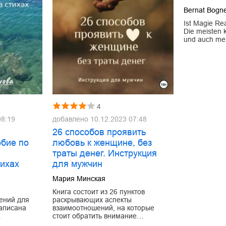
Bernat Bogn
Ist Magie Rea
Die meisten 
und auch mei
4
08:19
добавлено
10.12.2023 07:48
26 способов проявить
обие по
любовь к женщине, без
траты денег. Инструкция
тихах
для мужчин
Мария Минская
Книга состоит из 26 пунктов
ений для
раскрывающих аспекты
написана
взаимоотношений, на которые
…
стоит обратить внимание…