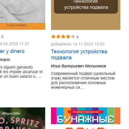
3
4
4.04.2025 11:31
добавлено
14.11.2023 13:05
er y dinero
Технология устройства
подвала
ufmann
Илья Валерьевич Мельников
as siguen ganando
les impide alcanzar el
Современный подвал (цокольный
ar un buen salario o, …
этаж) является отличным местом
для расположения основных
инженерных си…