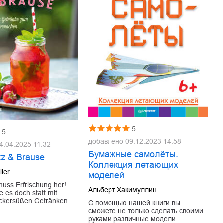
5
5
добавлено
09.12.2023 14:58
4.04.2025 11:32
Бумажные самолёты.
tz & Brause
Коллекция летающих
ller
моделей
uss Erfrischung her!
Альберт Хакимуллин
 es doch statt mit
uckersüßen Getränken
С помощью нашей книги вы
сможете не только сделать своими
руками различные модели