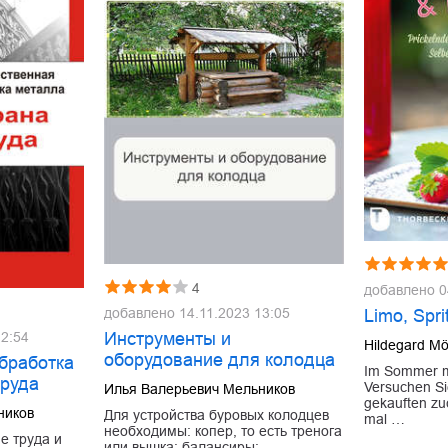
4
добавлено
0
добавлено
14.11.2023 13:05
Limo, Spri
Инструменты и
12:54
Hildegard Mö
оборудование для колодца
бработка
Im Sommer m
труда
Versuchen Sie
Илья Валерьевич Мельников
gekauften z
ников
Для устройства буровых колодцев
mal …
необходимы: копер, то есть тренога
е труда и
или вышка; балансиры;