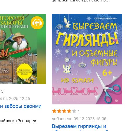
5
4.04.2025 12:45
 и заборы своими
4
добавлено
09.12.2023 15:05
хайлович Звонарев
Вырезаем гирлянды и