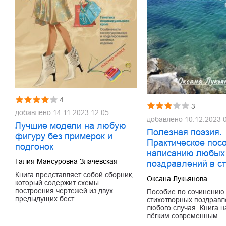
4
3
добавлено
14.11.2023 12:05
добавлено
10.12.2023 
Лучшие модели на любую
Полезная поэзия.
фигуру без примерок и
Практическое пос
подгонок
написанию любых
Галия Мансуровна Злачевская
поздравлений в с
Книга представляет собой сборник,
Оксана Лукьянова
который содержит схемы
построения чертежей из двух
Пособие по сочинению
предыдущих бест…
стихотворных поздравл
любого случая. Книга 
лёгким современным 