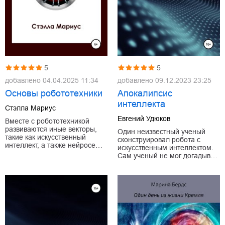
5
5
добавлено
04.04.2025 11:34
добавлено
09.12.2023 23:25
Основы робототехники
Апокалипсис
интеллекта
Стэлла Мариус
Евгений Удюков
Вместе с робототехникой
развиваются иные векторы,
Один неизвестный ученый
такие как искусственный
сконструировал робота с
интеллект, а также нейросе…
искусственным интеллектом.
Сам ученый не мог догадыв…