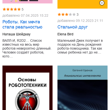
5
3
добавлено
07.04.2025 15:22
добавлено
09.12.2023 21:11
Роботы. Как мечта
Стальной друг
стала реальностью
Elena Bird
Наташа Шейдхау
Маленький Джек получает в
ВАЛЛ-И, R2D2… Список
подарок на День рождения
известных на весь мир
робота-помощника. Так как
роботов невероятно длинный.
семье ребенка нет до не…
Человек создаёт роботов,
кото…