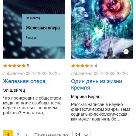
5
4
добавлено
09.12.2023 23:25
добавлено
09.12.2023 23:26
Железная опера
Один день из жизни
Кремля
Эл Шейгец
Марина Бердс
Что происходит с обществом,
когда понятие свободы тесно
Рассказ написан в научно-
переплетается с понятием
фантастическом жанре. Тема
рабства? Настолько,…
социально-психологическая:
как может повлиять бе…
1
2
Показывать по:
24