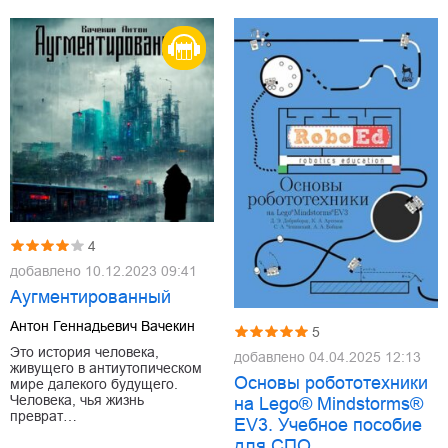
4
добавлено
10.12.2023 09:41
Аугментированный
Антон Геннадьевич Вачекин
5
Это история человека,
добавлено
04.04.2025 12:13
живущего в антиутопическом
Основы робототехники
мире далекого будущего.
Человека, чья жизнь
на Lego® Mindstorms®
преврат…
EV3. Учебное пособие
для СПО