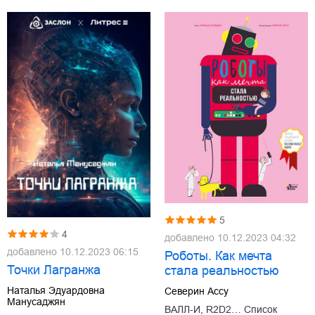
5
4
добавлено
10.12.2023 04:32
добавлено
10.12.2023 06:15
Роботы. Как мечта
Точки Лагранжа
стала реальностью
Наталья Эдуардовна
Северин Ассу
Манусаджян
ВАЛЛ-И, R2D2… Список