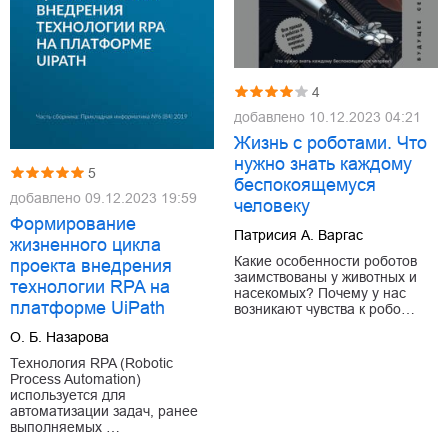
4
добавлено
10.12.2023 04:21
Жизнь с роботами. Что
нужно знать каждому
5
беспокоящемуся
добавлено
09.12.2023 19:59
человеку
Формирование
Патрисия А. Варгас
жизненного цикла
Какие особенности роботов
проекта внедрения
заимствованы у животных и
технологии RPA на
насекомых? Почему у нас
платформе UiPath
возникают чувства к робо…
О. Б. Назарова
Технология RPA (Robotic
Process Automation)
используется для
автоматизации задач, ранее
выполняемых …