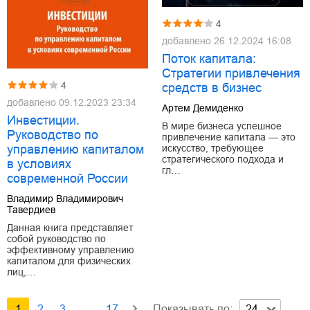
4
добавлено
26.12.2024 16:08
Поток капитала:
Стратегии привлечения
4
средств в бизнес
добавлено
09.12.2023 23:34
Артем Демиденко
Инвестиции.
В мире бизнеса успешное
Руководство по
привлечение капитала — это
управлению капиталом
искусство, требующее
стратегического подхода и
в условиях
гл…
современной России
Владимир Владимирович
Тавердиев
Данная книга представляет
собой руководство по
эффективному управлению
капиталом для физических
лиц,…
1
2
3
...
17
Показывать по:
24