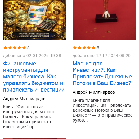
5
5
добавлено
02.01.2025 19:38
добавлено
12.12.2024 06:20
Финансовые
Магнит для
инструменты для
Инвестиций. Как
малого бизнеса. Как
Привлекать Денежные
управлять бюджетом и
Потоки в Ваш Бизнес?
привлекать инвестиции
Андрей Миллиардов
Андрей Миллиардов
Книга "Магнит для
Инвестиций. Как Привлекать
Книга "Финансовые
Денежные Потоки в Ваш
инструменты для малого
Бизнес?" — это практическое
бизнеса. Как управлять
руков…
бюджетом и привлекать
инвестиции" пр…