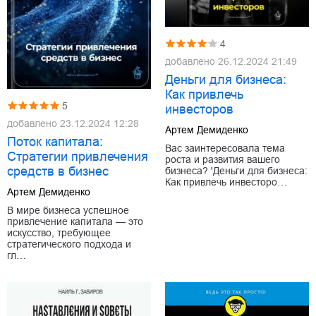
4
добавлено
26.12.2024 21:49
Деньги для бизнеса:
Как привлечь
5
инвесторов
добавлено
23.12.2024 12:28
Артем Демиденко
Поток капитала:
Вас заинтересовала тема
Стратегии привлечения
роста и развития вашего
средств в бизнес
бизнеса? 'Деньги для бизнеса:
Как привлечь инвесторо…
Артем Демиденко
В мире бизнеса успешное
привлечение капитала — это
искусство, требующее
стратегического подхода и
гл…