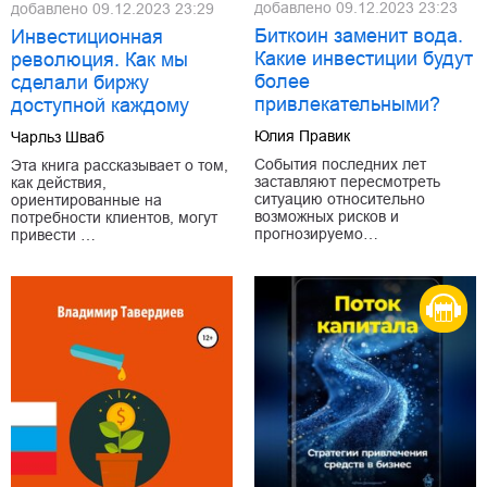
добавлено
09.12.2023 23:23
добавлено
09.12.2023 23:29
Биткоин заменит вода.
Инвестиционная
Какие инвестиции будут
революция. Как мы
более
сделали биржу
привлекательными?
доступной каждому
Юлия Правик
Чарльз Шваб
События последних лет
Эта книга рассказывает о том,
заставляют пересмотреть
как действия,
ситуацию относительно
ориентированные на
возможных рисков и
потребности клиентов, могут
прогнозируемо…
привести …