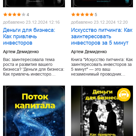
4
5
добавлено
23.12.2024 12:16
добавлено
23.12.2024 12:20
Деньги для бизнеса:
Искусство питчинга: Как
Как привлечь
заинтересовать
инвесторов
инвесторов за 5 минут
Артем Демиденко
Артем Демиденко
Вас заинтересовала тема
Книга "Искусство питчинга: Как
роста и развития вашего
заинтересовать инвесторов за
бизнеса? 'Деньги для бизнеса:
5 минут" — это ваш
Как привлечь инвесторо…
незаменимый проводник…