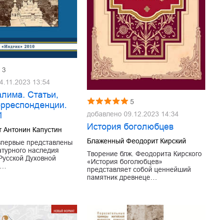
3
4.11.2023 13:54
лима. Статьи,
5
орреспонденции.
добавлено
09.12.2023 14:34
1
История боголюбцев
 Антонин Капустин
Блаженный Феодорит Кирский
впервые представлены
атурного наследия
Творение блж. Феодорита Кирского
Русской Духовной
«История боголюбцев»
е…
представляет собой ценнейший
памятник древнеце…