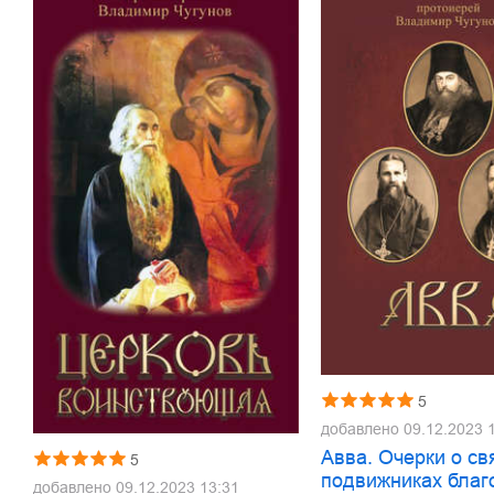
5
добавлено
09.12.2023 
Авва. Очерки о св
5
подвижниках благ
добавлено
09.12.2023 13:31