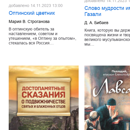
добавлено
14.11.2023 
добавлено
14.11.2023 13:00
Слово мудрости и
Оптинский цветник
Газали
Мария В. Строганова
Д. А. Бибаев
В оптинскую обитель за
Книга, которую вы держ
наставлением, советом и
посвящена жизни и тво
утешением, «в Оптину за опытом»,
великого мусульманског
стекалась вся Россия…
мы…