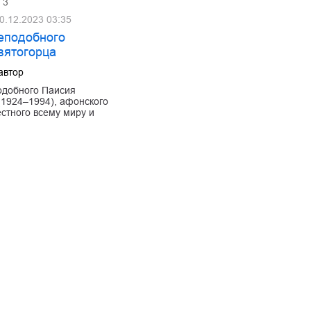
3
0.12.2023 03:35
еподобного
вятогорца
автор
одобного Паисия
(1924–1994), афонского
естного всему миру и