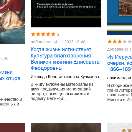
5
добавлено
14.11.2023 13:48
Когда жизнь истинствует…
добавлено
1
Культура благотворения
Из Иеруса
13:40
Великой княгини Елисаветы
очерки, к
Феодоровны
1866–189
жизни
Изольда Константиновна Кучмаева
ых отцов
архимандрит
В книгу включены материалы из
В сборнике 
двух предыдущих монографий
грани литер
автора, посвященных жизни и
начальника 
подвигу Великой…
ничество и
Миссии в И
аженных и