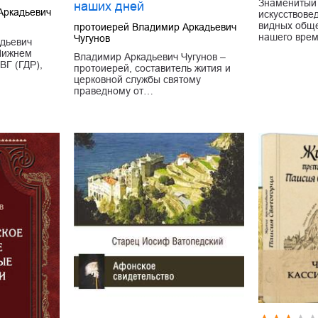
Знаменитый 
наших дней
Аркадьевич
искусствове
видных общ
протоиерей Владимир Аркадьевич
нашего вре
Чугунов
дьевич
 Нижнем
Владимир Аркадьевич Чугунов –
ВГ (ГДР),
протоиерей, составитель жития и
церковной службы святому
праведному от…