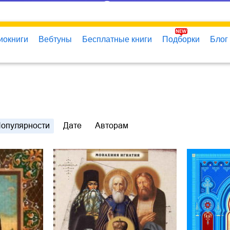
иокниги
Вебтуны
Бесплатные книги
Подборки
Блог
опулярности
Дате
Авторам