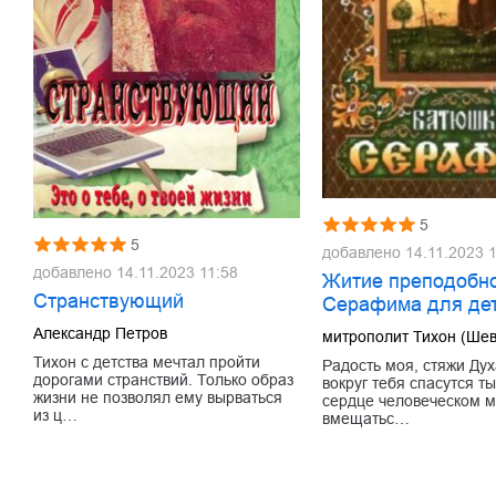
5
5
добавлено
14.11.2023 
добавлено
14.11.2023 11:58
Житие преподобн
Странствующий
Серафима для де
Александр Петров
митрополит Тихон (Шев
Тихон с детства мечтал пройти
Радость моя, стяжи Дух
дорогами странствий. Только образ
вокруг тебя спасутся ты
жизни не позволял ему вырваться
сердце человеческом 
из ц…
вмещатьс…