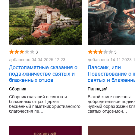
3
3
добавлено
04.04.2025 12:23
добавлено
14.11.2023 
Достопамятные сказания о
Лавсаик, или
подвижничестве святых и
Повествование о 
блаженных отцов
святых и блаженн
Сборник
Палладий
Сборник сказаний о святых и
В этой книге описаны
блаженных отцах Церкви –
добродетельное подвиж
бесценный памятник христианского
чудный образ жизни бл
благочестия пе…
святых отцов-мон…