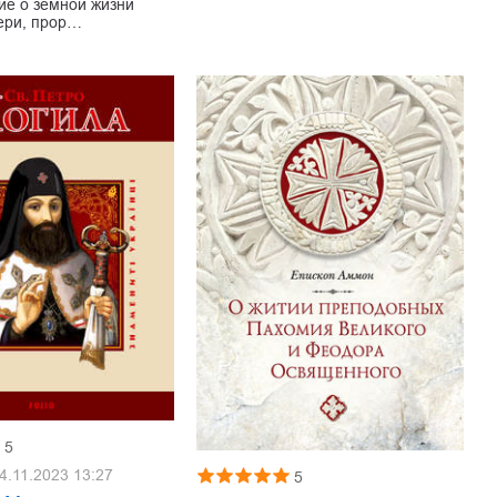
ие о земной жизни
ери, прор…
5
4.11.2023 13:27
5