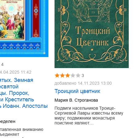
4
4.04.2025 11:42
3
ятых. Земная
добавлено
14.11.2023 13:00
есвятой
Троицкий цветник
цы. Пророк,
и Креститель
Мария В. Строганова
ь Иоанн. Апостолы
Подвиги насельников Троице-
Сергиевой Лавры известны всему
миру; подвижники монастыря
ределен
поистине являют…
ставленная вниманию
бъединяет