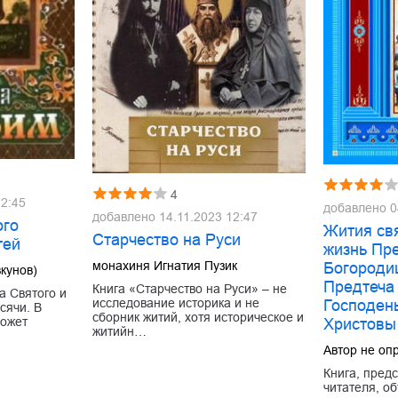
4
12:45
добавлено
0
добавлено
14.11.2023 12:47
ого
Жития св
Старчество на Руси
тей
жизнь Пр
монахиня Игнатия Пузик
Богороди
кунов)
Предтеча 
Книга «Старчество на Руси» – не
а Святого и
исследование историка и не
Господен
сячи. В
сборник житий, хотя историческое и
может
Христовы
житийн…
Автор не оп
Книга, пред
читателя, о