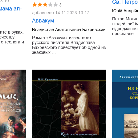
13:10
Св. Петр
3
мама ал-
Юрій Андрій
добавлено
14.11.2023 13:17
Петро Могил
Аввакум
людей, чиї 
відродження 
Владислав Анатольевич Бахревский
ите в руках,
прославле
рчеству
Роман «Аввакум» известного
о теолога и
русского писателя Владислава
Бахревского повествует об одной из
знаковых …