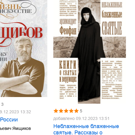
3
5
9.12.2023 13:32
добавлено
09.12.2023 13:51
 России
Неблаженные блаженные
льевич Ямщиков
святые. Рассказы о