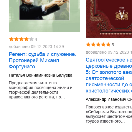
4
5
добавлено
09.12.2023 14:39
добавлено
09.12.2023 
Регент: судьба и служение.
Святоотеческое н
Протоиерей Михаил
церковные древно
Фортунато
5: От золотого век
Наталья Вениаминовна Балуева
святоотеческой
Предлагаемая читателю
письменности до 
монография посвящена жизни и
христологических
творческой деятельности
православного регента, пр…
Александр Иванович С
Православное издатель
«Сибирская Благозвон
выпускает шеститомно
трудов известного…