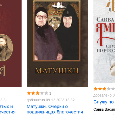
3
добавлено
0
13:31
добавлено
09.12.2023 13:32
Служу по
ятых и
Матушки. Очерки о
Савва Васи
очестия
подвижницах благочестия