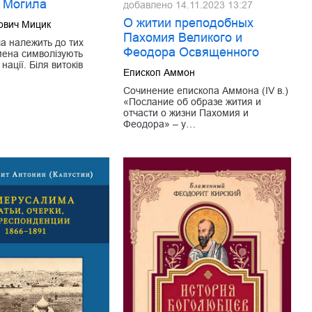
о Могила
добавлено
14.11.2023 13:27
О житии преподобных
ович Мицик
Пахомия Великого и
а належить до тих
Феодора Освященного
імена символізують
нації. Біля витоків
Епископ Аммон
…
Сочинение епископа Аммона (IV в.)
«Послание об образе жития и
отчасти о жизни Пахомия и
Феодора» – у…