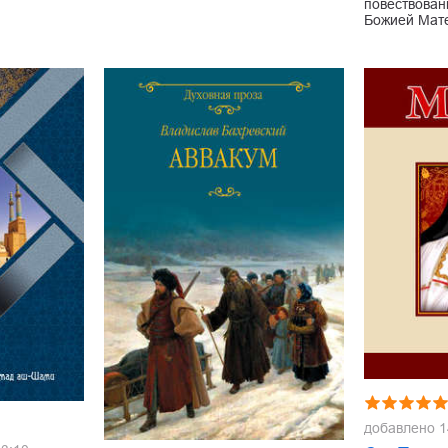
повествован
Божией Мат
добавлено
1