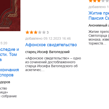
добавлено
1
Житие пр
Паисия С
Анонимный 
Житие преп
3
Святогорца 
добавлено
09.12.2023 16:46
монаха, изв
15:20
торжеств…
Афонское свидетельство
аследие и
старец Иосиф Ватопедский
сти. Том
«Афонское свидетельство» – одно
а
из сочинений достоблаженного
старца Иосифа Ватопедского об
окончания
аскетичес…
 споров
идоров
ство
ница»
е собрание