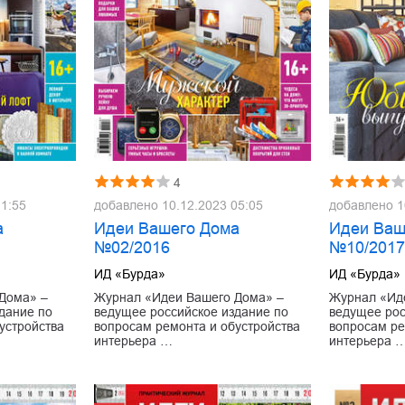
4
11:55
добавлено
10.12.2023 05:05
добавлено
1
а
Идеи Вашего Дома
Идеи Ваш
№02/2016
№10/201
ИД «Бурда»
ИД «Бурда»
Дома» –
Журнал «Идеи Вашего Дома» –
Журнал «Ид
дание по
ведущее российское издание по
ведущее рос
устройства
вопросам ремонта и обустройства
вопросам ре
интерьера …
интерьера 