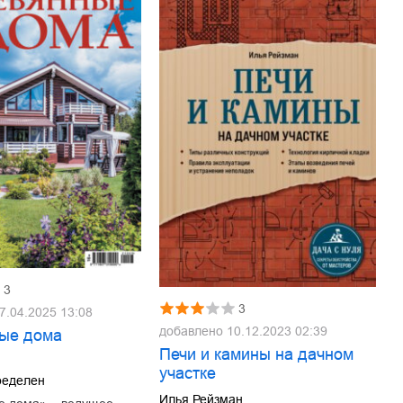
3
3
7.04.2025 13:08
добавлено
10.12.2023 02:39
ые дома
1
Печи и камины на дачном
участке
ределен
Илья Рейзман