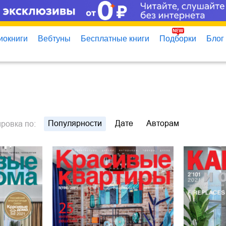
иокниги
Вебтуны
Бесплатные книги
Подборки
Блог
Популярности
Дате
Авторам
ировка
по: