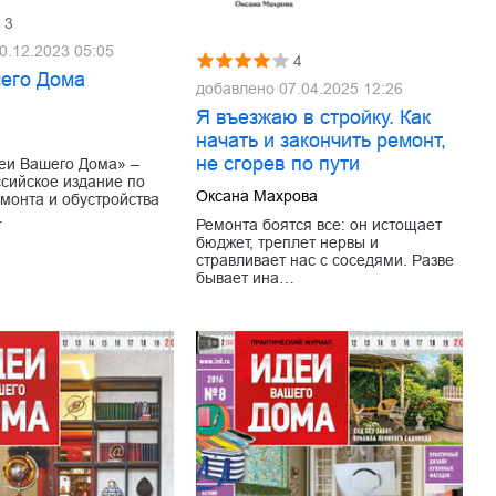
3
0.12.2023 05:05
4
его Дома
добавлено
07.04.2025 12:26
6
Я въезжаю в стройку. Как
начать и закончить ремонт,
не сгорев по пути
еи Вашего Дома» –
сийское издание по
Оксана Махрова
монта и обустройства
…
Ремонта боятся все: он истощает
бюджет, треплет нервы и
стравливает нас с соседями. Разве
бывает ина…