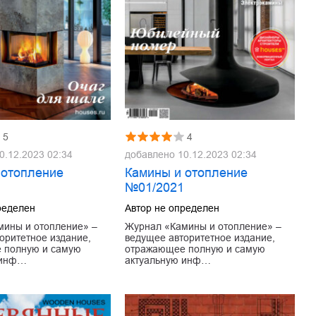
5
4
0.12.2023 02:34
добавлено
10.12.2023 02:34
 отопление
Камины и отопление
1
№01/2021
ределен
Автор не определен
мины и отопление» –
Журнал «Камины и отопление» –
оритетное издание,
ведущее авторитетное издание,
 полную и самую
отражающее полную и самую
 инф…
актуальную инф…