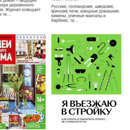
е дома» – ведущее
фере деревянного
Русские, голландские, шведские,
ия. Журнал освещает
финские печи, изящные домашние
е те…
камины, уличные мангалы и
барбекю, та…