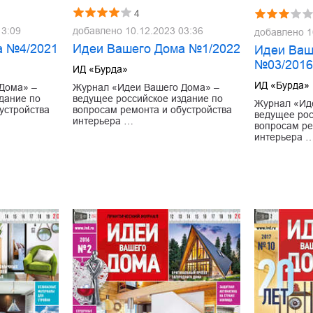
4
13:09
добавлено
10.12.2023 03:36
добавлено
1
а №4/2021
Идеи Вашего Дома №1/2022
Идеи Ваш
№03/201
ИД «Бурда»
ИД «Бурда»
Дома» –
Журнал «Идеи Вашего Дома» –
дание по
ведущее российское издание по
Журнал «Ид
устройства
вопросам ремонта и обустройства
ведущее рос
интерьера …
вопросам ре
интерьера 