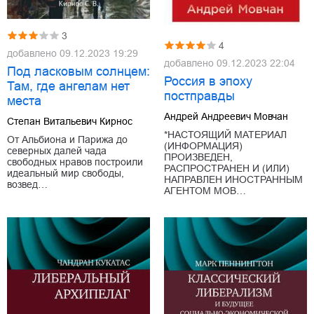
3
4
добавлено
09.12.2023 19:29
добавлено
09.12.2023 22:04
Под ласковым солнцем:
Россия в эпоху
Там, где ангелам нет
постправды
места
Андрей Андреевич Мовчан
Степан Витальевич Кирнос
*НАСТОЯЩИЙ МАТЕРИАЛ
От Альбиона и Парижа до
(ИНФОРМАЦИЯ)
северных далей чада
ПРОИЗВЕДЕН,
свободных нравов построили
РАСПРОСТРАНЕН И (ИЛИ)
идеальный мир свободы,
НАПРАВЛЕН ИНОСТРАННЫМ
возвед…
АГЕНТОМ МОВ…