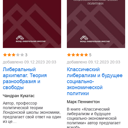
3
5
добавлено
09.12.2023 20:03
добавлено
09.12.2023 20:03
Либеральный
Классический
архипелаг. Теория
либерализм и будущее
разнообразия и
социально-
свободы
экономической
политики
Чандран Кукатас
Марк Пеннингтон
Автор, профессор
политической теории
В книге «Классический
Лондонской школы экономики,
либерализм и будущее
предлагает свой ответ на один
социально-экономической
из це…
политики» автор предлагает
всеобъ…