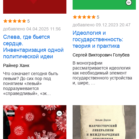
5
5
добавлено
09.12.2023 20:47
добавлено
04.04.2025 11:56
Идеология и
Слева, где бьется
государственность:
сердце.
теория и практика
Инвентаризация одной
Сергей Викторович Голубев
политической идеи
В монографии
Райнер Ханк
рассматривается идеология
как необходимый элемент
Что означает сегодня быть
государственного устройства
левым? До сих пор под
и, шире, …
понятием «левый»
подразумевается
«справедливый», «эк…