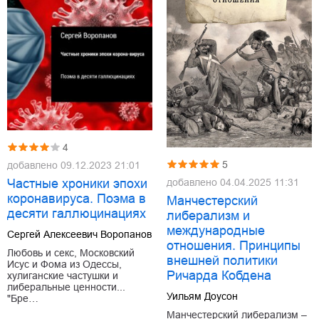
4
5
добавлено
09.12.2023 21:01
добавлено
04.04.2025 11:31
Частные хроники эпохи
коронавируса. Поэма в
Манчестерский
десяти галлюцинациях
либерализм и
международные
Сергей Алексеевич Воропанов
отношения. Принципы
Любовь и секс, Московский
внешней политики
Исус и Фома из Одессы,
Ричарда Кобдена
хулиганские частушки и
либеральные ценности...
Уильям Доусон
"Бре…
Манчестерский либерализм –