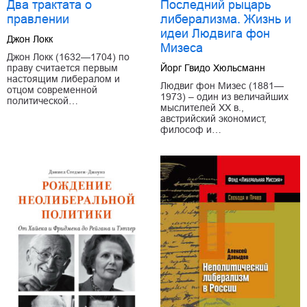
Два трактата о
Последний рыцарь
правлении
либерализма. Жизнь и
идеи Людвига фон
Джон Локк
Мизеса
Джон Локк (1632—1704) по
праву считается первым
Йорг Гвидо Хюльсманн
настоящим либералом и
Людвиг фон Мизес (1881—
отцом современной
1973) – один из величайших
политической…
мыслителей ХХ в.,
австрийский экономист,
философ и…