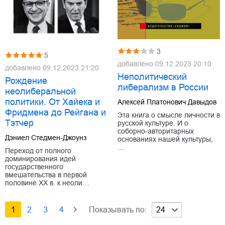
3
5
добавлено
09.12.2023 20:10
добавлено
09.12.2023 21:20
Неполитический
Рождение
либерализм в России
неолиберальной
политики. От Хайека и
Алексей Платонович Давыдов
Фридмена до Рейгана и
Эта книга о смысле личности в
Тэтчер
русской культуре. И о
соборно-авторитарных
Дэниел Стедмен-Джоунз
основаниях нашей культуры,
…
Переход от полного
доминирования идей
государственного
вмешательства в первой
половине ХХ в. к неоли…
1
2
3
4
Показывать по:
24