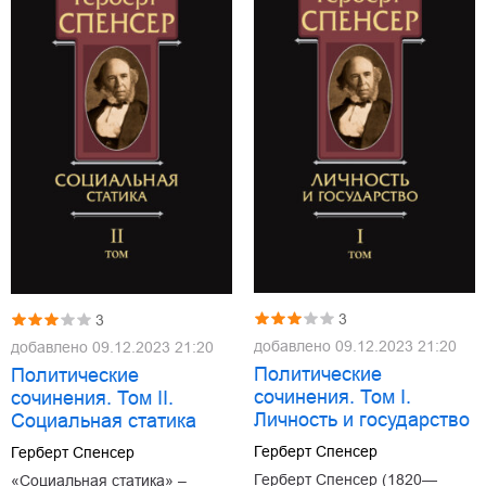
3
3
добавлено
09.12.2023 21:20
добавлено
09.12.2023 21:20
Политические
Политические
сочинения. Том I.
сочинения. Том II.
Личность и государство
Социальная статика
Герберт Спенсер
Герберт Спенсер
Герберт Спенсер (1820—
«Социальная статика» –