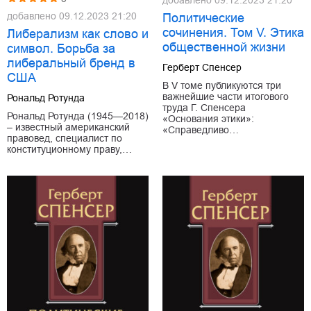
добавлено
09.12.2023 21:20
Политические
сочинения. Том V. Этика
Либерализм как слово и
общественной жизни
символ. Борьба за
либеральный бренд в
Герберт Спенсер
США
В V томе публикуются три
важнейшие части итогового
Рональд Ротунда
труда Г. Спенсера
Рональд Ротунда (1945—2018)
«Основания этики»:
– известный американский
«Справедливо…
правовед, специалист по
конституционному праву,…