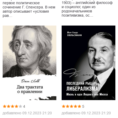
1903) – английский философ
первое политическое
и социолог, один из
сочинение Г. Спенсера. В нем
родоначальников
автор описывает «условия
позитивизма, ос…
рав…
4
5
добавлено
09.12.2023 21:20
добавлено
09.12.2023 21:20