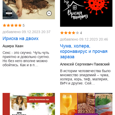
5
добавлено
09.12.2023 20:37
4
Ириска на двоих
добавлено
09.12.2023 20:46
Чума, холера,
Ашира Хаан
коронавирус и прочая
Секс - это скучно. Чуть-чуть
зараза
приятно и довольно суетно.
Но без него вполне можно
Алексей Сергеевич Паевский
обойтись. Как и в п…
В истории человечества было
множество эпидемий – чума,
холера, корь, тиф, малярия,
ВИЧ и другие. Сей…