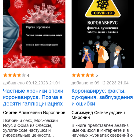
5
4
добавлено
09.12.2023 21:04
добавлено
09.12.2023 21:01
Коронавирус: факты,
Частные хроники эпохи
суждения, заблуждения
коронавируса. Поэма в
и ошибки
десяти галлюцинациях
Сигизмунд Сигизмундович
Сергей Алексеевич Воропанов
Миронин
Любовь и секс, Московский
В книге представлен анализ
Исус и Фома из Одессы,
имеющихся в Интернете и в
хулиганские частушки и
научных журналах сведений о
либеральные ценности...