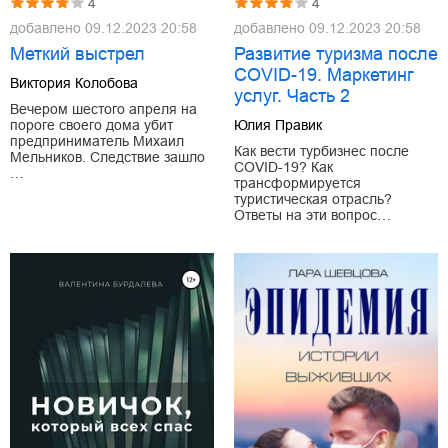
4
4
добавлено
09.12.2023 20:58
добавлено
09.12.2023 20:58
Меткий выстрел
Развитие туризма после
COVID-19. Маркетинг
Виктория Колобова
услуг. Часть 2
Вечером шестого апреля на
пороге своего дома убит
Юлия Правик
предприниматель Михаил
Как вести турбизнес после
Мельников. Следствие зашло
COVID-19? Как
…
трансформируется
туристическая отрасль?
Ответы на эти вопрос…