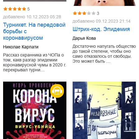
5
3
добавлено
10.12.2023 05:28
добавлено
09.12.2023 21:14
Турникет. На передовой
Штрих-код. Эпидемия
борьбы с
коронавирусом
Дарья Кова
Достаточно напугать общество
Николае Карпати
до такой степени, чтобы оно
Рассказ охранника из ЧОПа о
само отказалось от свободы.
том, какв разгар эпидемии
Это может быть …
коронавирусной чумы в 2020 г.
перекрывал турни…