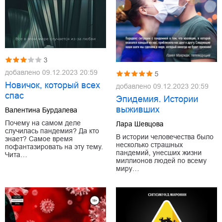
3
добавлено
09.12.2023 20:59
5
Новичок, который всех
добавлено
09.12.2023 20:59
спас
Эпидемия. Истории
выживших
Валентина Бурдалева
Почему на самом деле
Лара Шевцова
случилась пандемия? Да кто
В истории человечества было
знает? Самое время
несколько страшных
пофантазировать на эту тему.
пандемий, унесших жизни
Чита…
миллионов людей по всему
миру…