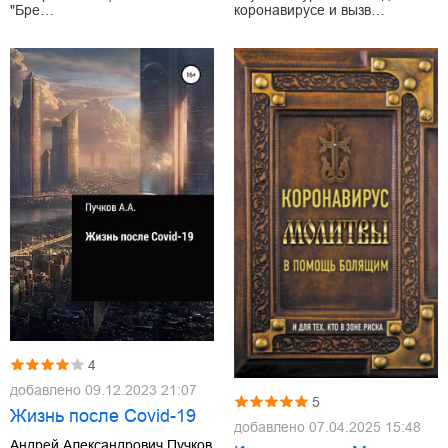
коронавирусе и вызв…
"Бре…
4
добавлено
09.12.2023 21:07
5
Жизнь после Covid-19
добавлено
07.04.2025 15:48
Андрей Александрович Пучков