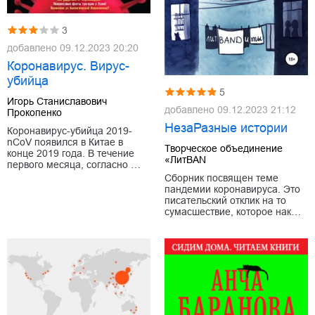
3
добавлено
09.12.2023 20:20
Коронавирус. Вирус-
убийца
5
Игорь Станиславович
добавлено
09.12.2023 21:12
Прокопенко
НезаРазные истории
Коронавирус-убийца 2019-
nCoV появился в Китае в
Творческое объединение
конце 2019 года. В течение
«ЛитBAN
первого месяца, согласно …
Сборник посвящен теме
пандемии коронавируса. Это
писательский отклик на то
сумасшествие, которое нак…