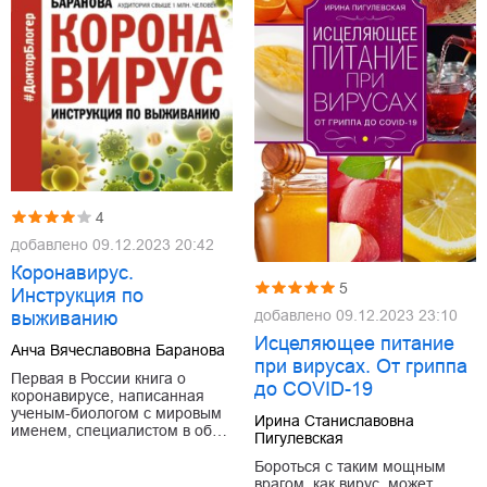
4
добавлено
09.12.2023 20:42
Коронавирус.
5
Инструкция по
добавлено
09.12.2023 23:10
выживанию
Исцеляющее питание
Анча Вячеславовна Баранова
при вирусах. От гриппа
Первая в России книга о
до COVID-19
коронавирусе, написанная
ученым-биологом с мировым
Ирина Станиславовна
именем, специалистом в об…
Пигулевская
Бороться с таким мощным
врагом, как вирус, может