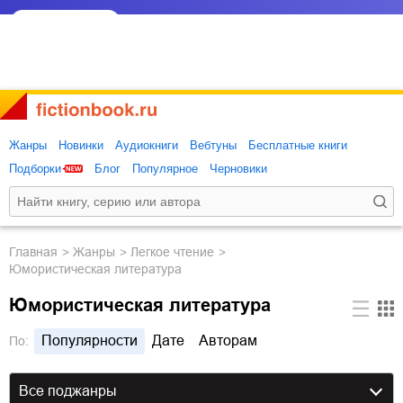
Жанры
Новинки
Аудиокниги
Вебтуны
Бесплатные книги
Подборки
Блог
Популярное
Черновики
Главная
Жанры
легкое чтение
Юмористическая литература
Юмористическая литература
Популярности
Дате
Авторам
По:
Все поджанры