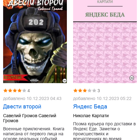
4
3
добавлено
10.12.2023 04:43
добавлено
10.12.2023 05:22
Двести второй
Яндекс Беда
Савелий Громов Савелий
Николае Карпати
Громов
Поэма курьера про доставки в
Военные приключения. Книга
Яндекс Еде. Заметки о
написана от первого лица на
происшествиях и
основе реальных событий.
впечатлениях во время