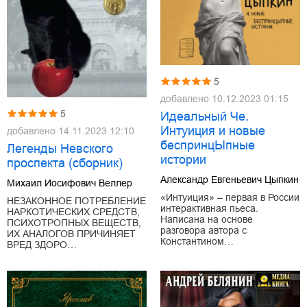
5
добавлено
10.12.2023 01:15
5
Идеальный Че.
Интуиция и новые
добавлено
14.11.2023 12:10
беспринцЫпные
Легенды Невского
истории
проспекта (сборник)
Александр Евгеньевич Цыпкин
Михаил Иосифович Веллер
«Интуиция» – первая в России
НЕЗАКОННОЕ ПОТРЕБЛЕНИЕ
интерактивная пьеса.
НАРКОТИЧЕСКИХ СРЕДСТВ,
Написана на основе
ПСИХОТРОПНЫХ ВЕЩЕСТВ,
разговора автора с
ИХ АНАЛОГОВ ПРИЧИНЯЕТ
Константином…
ВРЕД ЗДОРО…