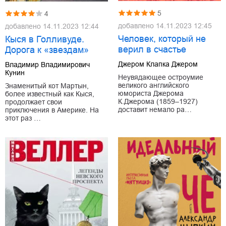
5
4
добавлено
14.11.2023 12:45
добавлено
14.11.2023 12:44
Человек, который не
Кыся в Голливуде.
верил в счастье
Дорога к «звездам»
Джером Клапка Джером
Владимир Владимирович
Кунин
Неувядающее остроумие
великого английского
Знаменитый кот Мартын,
юмориста Джерома
более известный как Кыся,
К.Джерома (1859–1927)
продолжает свои
доставит немало ра…
приключения в Америке. На
этот раз …