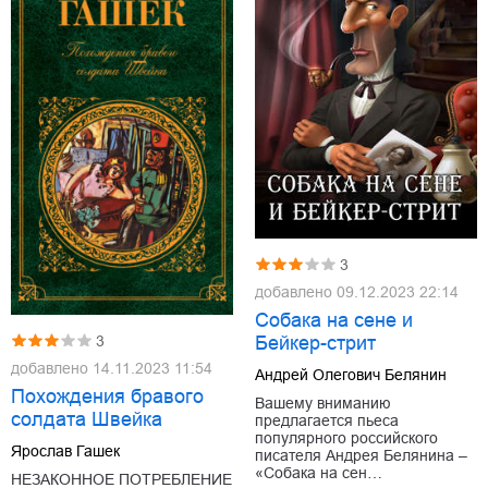
3
добавлено
09.12.2023 22:14
Собака на сене и
Бейкер-стрит
3
добавлено
14.11.2023 11:54
Андрей Олегович Белянин
Похождения бравого
Вашему вниманию
солдата Швейка
предлагается пьеса
популярного российского
Ярослав Гашек
писателя Андрея Белянина –
«Собака на сен…
НЕЗАКОННОЕ ПОТРЕБЛЕНИЕ