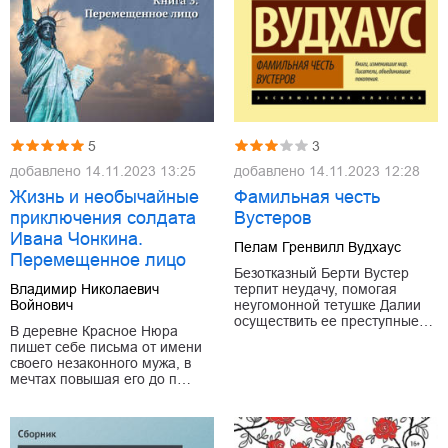
5
3
добавлено
14.11.2023 13:25
добавлено
14.11.2023 12:28
Жизнь и необычайные
Фамильная честь
приключения солдата
Вустеров
Ивана Чонкина.
Пелам Гренвилл Вудхаус
Перемещенное лицо
Безотказный Берти Вустер
Владимир Николаевич
терпит неудачу, помогая
Войнович
неугомонной тетушке Далии
осуществить ее преступные…
В деревне Красное Нюра
пишет себе письма от имени
своего незаконного мужа, в
мечтах повышая его до п…