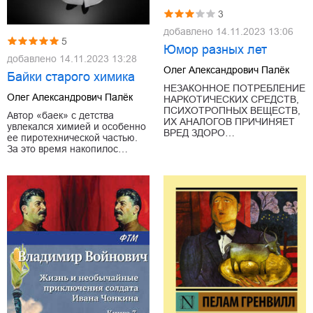
3
добавлено
14.11.2023 13:06
5
Юмор разных лет
добавлено
14.11.2023 13:28
Олег Александрович Палёк
Байки старого химика
НЕЗАКОННОЕ ПОТРЕБЛЕНИЕ
Олег Александрович Палёк
НАРКОТИЧЕСКИХ СРЕДСТВ,
ПСИХОТРОПНЫХ ВЕЩЕСТВ,
Автор «баек» с детства
ИХ АНАЛОГОВ ПРИЧИНЯЕТ
увлекался химией и особенно
ВРЕД ЗДОРО…
ее пиротехнической частью.
За это время накопилос…