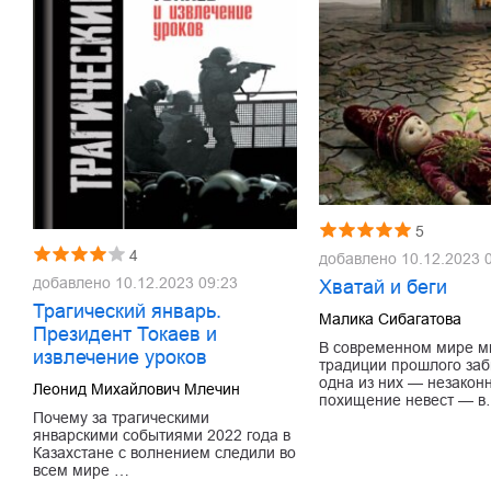
5
4
добавлено
10.12.2023 
добавлено
10.12.2023 09:23
Хватай и беги
Трагический январь.
Малика Сибагатова
Президент Токаев и
В современном мире м
извлечение уроков
традиции прошлого заб
одна из них — незакон
Леонид Михайлович Млечин
похищение невест — 
Почему за трагическими
январскими событиями 2022 года в
Казахстане с волнением следили во
всем мире …