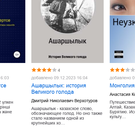
4
16:03
добавлено
09.12.2023 16:04
добавлено
0
тсе
Ашаршылык: история
Монголия
Великого голода
Анастасия К
Дмитрий Николаевич Верхотуров
2 үлкен
Путешествие
ірінші
Алтай, Каза
Ашаршылык - казахское слово,
та және
Бурятию. Ис
обозначающее голод. Но оно также
культу…
стало названием одной из
крупнейших хо…