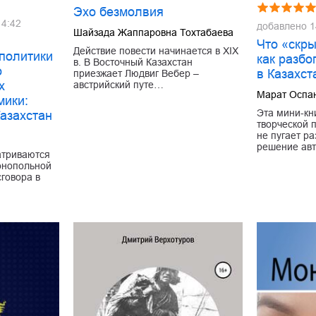
Эхо безмолвия
14:42
добавлено
1
Шайзада Жаппаровна Тохтабаева
Что «скры
Действие повести начинается в ХIХ
политики
как разбо
в. В Восточный Казахстан
о
в Казахст
приезжает Людвиг Вебер –
австрийский путе…
х
Марат Оспа
мики:
Эта мини-кн
Казахстан
творческой 
не пугает ра
решение ав
атриваются
онопольной
говора в