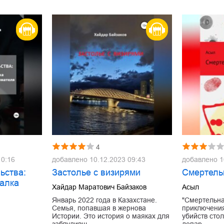
4
10:16
добавлено
10.12.2023 09:43
добавлено
1
ьства:
Застолье с визирями
Смертель
алка
Хайдар Маратович Байзаков
Асыл
Январь 2022 года в Казахстане.
"Смертельна
Семья, попавшая в жернова
приключения
Истории. Это история о маяках для
убийств сто
заблудивш…
депар…