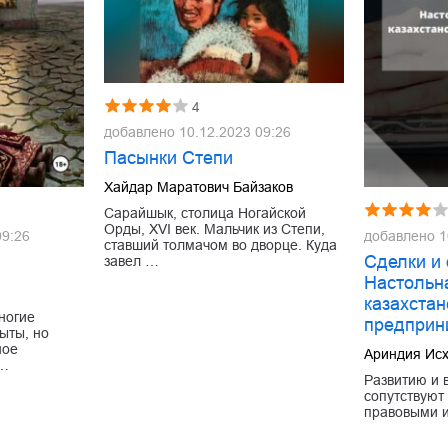
4
добавлено
10.12.2023 09:26
Пасынки Степи
Хайдар Маратович Байзаков
Сарайшык, столица Ногайской
Орды, XVI век. Мальчик из Степи,
09:26
добавлено
1
ставший толмачом во дворце. Куда
Сделки и 
завел …
Настольн
казахстан
ногие
предприн
ыты, но
ное
Ариндия Ис
в…
Развитию и 
сопутствуют
правовыми и