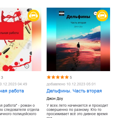
3
5
0.12.2023 04:49
добавлено
10.12.2023 05:01
ная работа
Дельфины. Часть вторая
Джон Доу
я работа" - роман о
У всех лето начинается и проходит
х следователя отдела
совершенно по разному. Кто-то
личного полицейского
просиживает всё это дивное время
год…