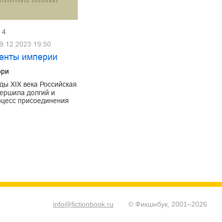
4
9.12.2023 19:50
енты империи
ори
оды XIX века Российская
ершила долгий и
оцесс присоединения
info@fictionbook.ru
© Фикшнбук, 2001–
2026