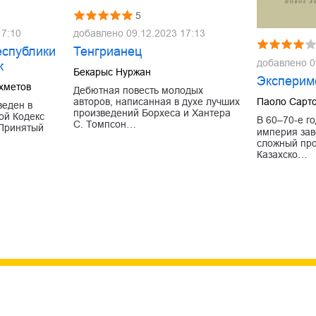
5
17:10
добавлено
09.12.2023 17:13
еспублики
Тенгрианец
добавлено
0
к
Бекарыс Нуржан
Эксперим
хметов
Дебютная повесть молодых
Паоло Сарт
авторов, написанная в духе лучших
веден в
произведений Борхеса и Хантера
ой Кодекс
В 60–70‐е г
С. Томпсон…
 Принятый
империя зав
сложный пр
Казахско…