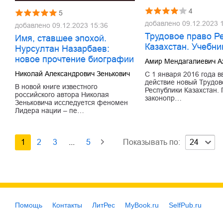
4
5
добавлено
09.12.2023 
добавлено
09.12.2023 15:36
Трудовое право Р
Имя, ставшее эпохой.
Казахстан. Учебни
Нурсултан Назарбаев:
новое прочтение биографии
Амир Мендагалиевич А
Николай Александрович Зенькович
С 1 января 2016 года в
действие новый Трудов
В новой книге известного
Республики Казахстан.
российского автора Николая
законопр…
Зеньковича исследуется феномен
Лидера нации – пе…
1
2
3
...
5
Показывать по:
24
Помощь
Контакты
ЛитРес
MyBook.ru
SelfPub.ru