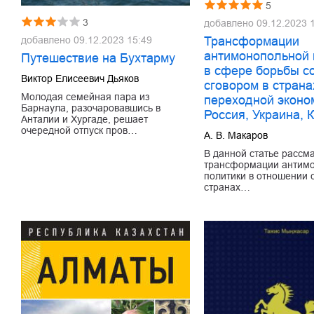
5
3
добавлено
09.12.2023 
Трансформации
добавлено
09.12.2023 15:49
антимонопольной 
Путешествие на Бухтарму
в сфере борьбы с
Виктор Елисеевич Дьяков
сговором в страна
Молодая семейная пара из
переходной эконо
Барнаула, разочаровавшись в
Россия, Украина, 
Анталии и Хургаде, решает
очередной отпуск пров…
А. В. Макаров
В данной статье рассм
трансформации антим
политики в отношении с
странах…