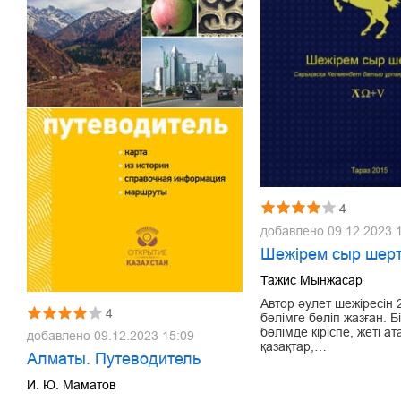
4
добавлено
09.12.2023 
Шежірем сыр шер
Тажис Мынжасар
Автор әулет шежіресін 
4
бөлімге бөліп жазған. Б
бөлімде кіріспе, жеті а
добавлено
09.12.2023 15:09
қазақтар,…
Алматы. Путеводитель
И. Ю. Маматов