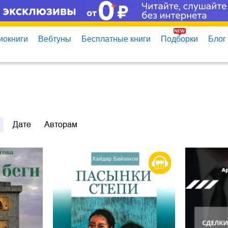
иокниги
Вебтуны
Бесплатные книги
Подборки
Блог
Дате
Авторам