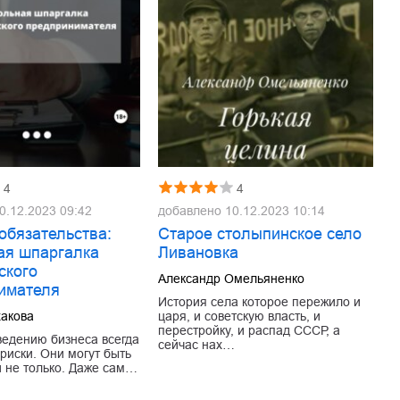
4
4
0.12.2023 09:42
добавлено
10.12.2023 10:14
обязательства:
Старое столыпинское село
ая шпаргалка
Ливановка
ского
Александр Омельяненко
имателя
История села которое пережило и
хакова
царя, и советскую власть, и
перестройку, и распад СССР, а
ведению бизнеса всегда
сейчас нах…
 риски. Они могут быть
 не только. Даже сам…