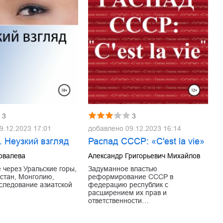
3
3
9.12.2023 17:01
добавлено
09.12.2023 16:14
. Неузкий взгляд
Распад СССР: «C'est la vie»
овалева
Александр Григорьевич Михайлов
 через Уральские горы,
Задуманное властью
хстан, Монголию,
реформирование СССР в
следование азиатской
федерацию республик с
расширением их прав и
ответственности…