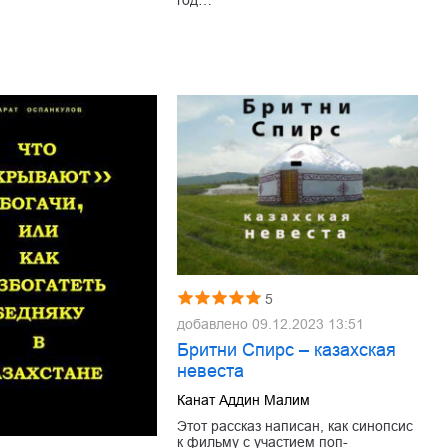
5
добавлено
09.12.2023 13:51
Бритни Спирс – казахская
невеста
Канат Аддин Малим
Этот рассказ написан, как синопсис
к фильму с участием поп-