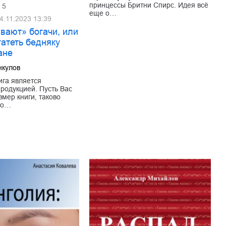
принцессы Бритни Спирс. Идея всё
5
еще о…
4.11.2023 13:39
вают» богачи, или
гатеть бедняку
ане
нкулов
ига является
продукцией. Пусть Вас
змер книги, таково
то…