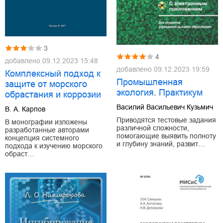
3
4
добавлено
09.12.2023 15:48
добавлено
09.12.2023 19:59
Комплексный подход к
Промышленная
защите от морского
экология. Практикум
обрастания и коррозии
Василий Васильевич Кузьмич
В. А. Карпов
Приводятся тестовые задания
В монографии изложены
различной сложности,
разработанные авторами
помогающие выявить полноту
концепция системного
и глубину знаний, развит…
подхода к изучению морского
обраст…