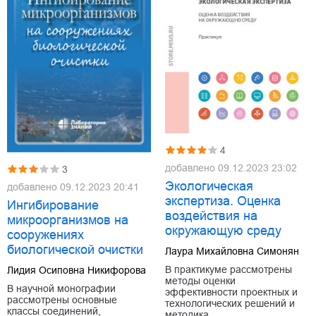
4
добавлено
09.12.2023 23:02
3
Экологическая
добавлено
09.12.2023 20:41
экспертиза. Оценка
Ингибирование
воздействия на
микроорганизмов на
окружающую среду
сооружениях
биологической очистки
Лаура Михайловна Симонян
В практикуме рассмотрены
Лидия Осиповна Никифорова
методы оценки
В научной монографии
эффективности проектных и
рассмотрены основные
технологических решений и
классы соединений,
методика …