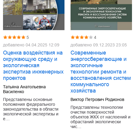
5
4
добавлено
04.04.2025 12:09
добавлено
09.12.2023 23:05
Оценка воздействия на
Современные
окружающую среду и
энергосберегающие и
экологическая
экологичные
экспертиза инженерных
технологии ремонта и
проектов
восстановления систем
коммунального
Татьяна Анатольевна
хозяйства
Василенко
Представлены основные
Виктор Петрович Родионов
положения федерального
Представлены технологии
законодательства в области
очистки поверхностей
экологической экспертизы и
объектов ЖКХ от наслоений и
е…
обрастаний экологически
чис…