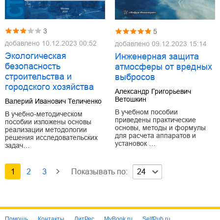
3
5
добавлено
10.12.2023 00:52
добавлено
09.12.2023 15:14
Экологическая
Инженерная защита
безопасность
атмосферы от вредных
строительства и
выбросов
городского хозяйства
Александр Григорьевич
Ветошкин
Валерий Иванович Теличенко
В учебном пособии
В учебно-методическом
приведены практические
пособии изложены основы
основы, методы и формулы
реализации методологии
для расчета аппаратов и
решения исследовательских
установок …
задач…
1
2
3
Показывать по:
24
Помощь
Контакты
ЛитРес
MyBook.ru
SelfPub.ru