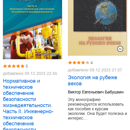
4
5
добавлено
09.12.2023 21:57
добавлено
09.12.2023 22:45
Экология на рубеже
Нормативное и
веков
техническое
Виктор Евгеньевич Бабушкин
обеспечение
безопасности
Эту монографию
рекомендуется использовать
жизнедеятельности.
как пособие к курсам
Часть II. Инженерно-
экологии. Она будет полезна и
техническое
интерес…
обеспечение
безопасности