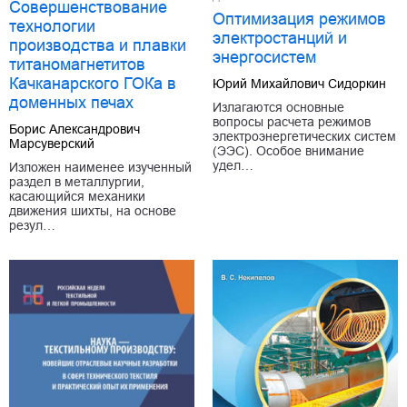
Совершенствование
Оптимизация режимов
технологии
электростанций и
производства и плавки
энергосистем
титаномагнетитов
Качканарского ГОКа в
Юрий Михайлович Сидоркин
доменных печах
Излагаются основные
вопросы расчета режимов
Борис Александрович
электроэнергетических систем
Марсуверский
(ЭЭС). Особое внимание
удел…
Изложен наименее изученный
раздел в металлургии,
касающийся механики
движения шихты, на основе
резул…