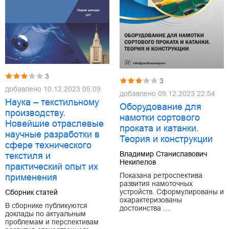
3
3
добавлено
10.12.2023 05:09
добавлено
09.12.2023 22:54
Наука – текстильному
Оборудование для
производству.
намотки сортового
Новейшие отраслевые
проката и катанки.
научные разработки в
Теория и конструкции
сфере технического
Владимир Станиславович
текстиля и
Некипелов
практический опыт их
Показана ретроспектива
применения
развития намоточных
устройств. Сформулированы и
Сборник статей
охарактеризованы
В сборнике публикуются
достоинства …
доклады по актуальным
проблемам и перспективам