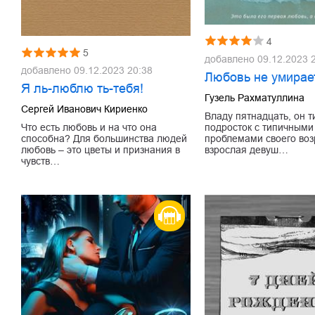
4
5
добавлено
09.12.2023 
добавлено
09.12.2023 20:38
Любовь не умирае
Я ль-люблю ть-тебя!
Гузель Рахматуллина
Сергей Иванович Кириенко
Владу пятнадцать, он 
подросток с типичными
Что есть любовь и на что она
проблемами своего возр
способна? Для большинства людей
взрослая девуш…
любовь – это цветы и признания в
чувств…