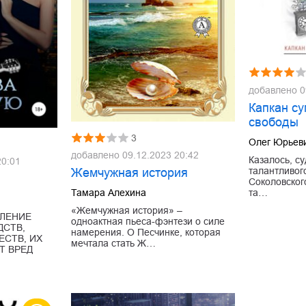
добавлено
0
Капкан с
свободы
3
Олег Юрьев
добавлено
09.12.2023 20:42
Казалось, с
20:01
талантливог
Жемчужная история
Соколовског
та…
Тамара Алехина
«Жемчужная история» –
ЛЕНИЕ
одноактная пьеса-фэнтези о силе
ДСТВ,
намерения. О Песчинке, которая
СТВ, ИХ
мечтала стать Ж…
Т ВРЕД