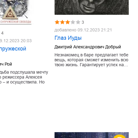
3
добавлено
09.12.2023 21:21
4
Глаз Иуды
9.12.2023 20:03
Дмитрий Александрович Добрый
упружеской
Незнакомец в баре предлагает тебе
вещь, которая сможет изменить всю
ич Рой
твою жизнь. Гарантирует успех на…
удьба подслушала мечту
о режиссера Алексея
о – и осуществила. Но