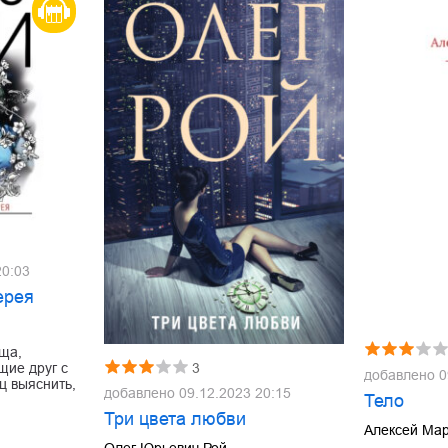
20:03
ерея
ща,
щие друг с
3
добавлено
0
ц выяснить,
добавлено
09.12.2023 20:15
Тело
Три цвета любви
Алексей Ма
Олег Юрьевич Рой