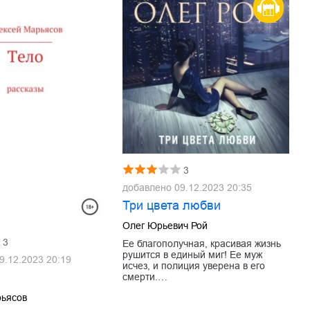
3
добавлено
09.12.2023 20:35
Три цвета любви
Олег Юрьевич Рой
3
Ее благополучная, красивая жизнь
рушится в единый миг! Ее муж
9.12.2023 20:19
исчез, и полиция уверена в его
смерти.…
рьясов