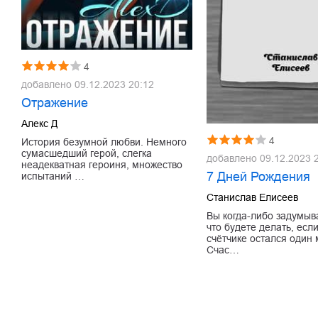
4
добавлено
09.12.2023 20:12
Отражение
Алекс Д
4
История безумной любви. Немного
сумасшедший герой, слегка
добавлено
09.12.2023 
неадекватная героиня, множество
7 Дней Рождения
испытаний …
Станислав Елисеев
Вы когда-либо задумыв
что будете делать, есл
счётчике остался один
Счас…