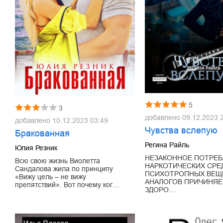
5
3
добавлено
09.12.2023 
добавлено
10.12.2023 03:49
Чувства вслепую
Бракованная
Регина Райль
Юлия Резник
НЕЗАКОННОЕ ПОТРЕБ
Всю свою жизнь Виолетта
НАРКОТИЧЕСКИХ СРЕ
Сандалова жила по принципу
ПСИХОТРОПНЫХ ВЕЩЕ
«Вижу цель – не вижу
АНАЛОГОВ ПРИЧИНЯЕ
препятствий». Вот почему ког…
ЗДОРО…