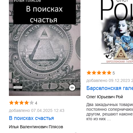
5
добавлено
09.12.2023 
Барселонская гал
Олег Юрьевич Рой
4
Два закадычных товари
постоянно соперничаю
добавлено
07.04.2025 12:43
другом, решают наконе
В поисках счастья
кто из них …
Илья Валентинович Плясов