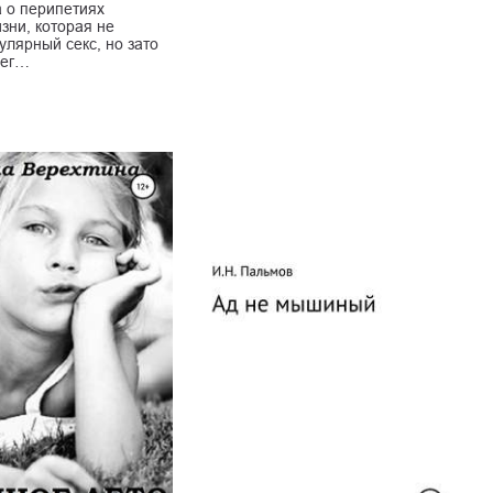
а о перипетиях
зни, которая не
улярный секс, но зато
 ег…