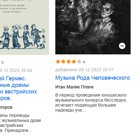
4
5
добавлено
09.12.2023 20:57
9.12.2023 20:54
Музыка Рода Человеческого
ий Гермес.
ные драмы
Итан Малик Планк
и австрийских
В период проведения юношеского
оров.
музыкального конкурса бесследно
исчезает подающая большие
второв
надежды уча…
раны переводы
х музыкальных драм
австрийских
ов. Принадлеж…