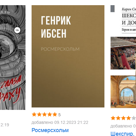
5
добавлено
09.12.2023 21:22
12:19
добавлено
0
Росмерcхольм
Шекспир,