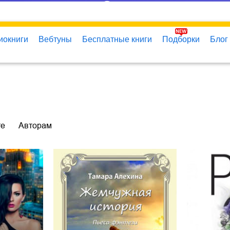
иокниги
Вебтуны
Бесплатные книги
Подборки
Блог
те
Авторам