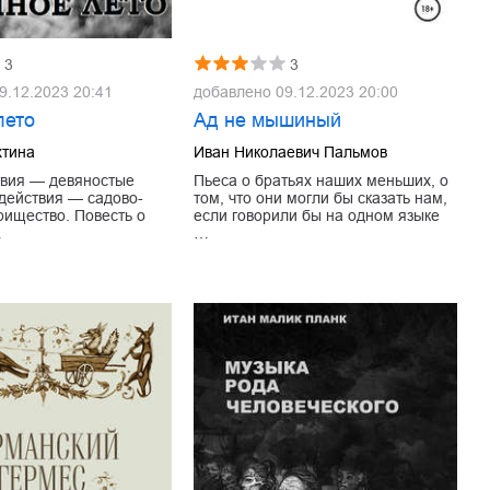
3
3
9.12.2023 20:41
добавлено
09.12.2023 20:00
лето
Ад не мышиный
хтина
Иван Николаевич Пальмов
твия — девяностые
Пьеса о братьях наших меньших, о
 действия — садово-
том, что они могли бы сказать нам,
рищество. Повесть о
если говорили бы на одном языке
…
…