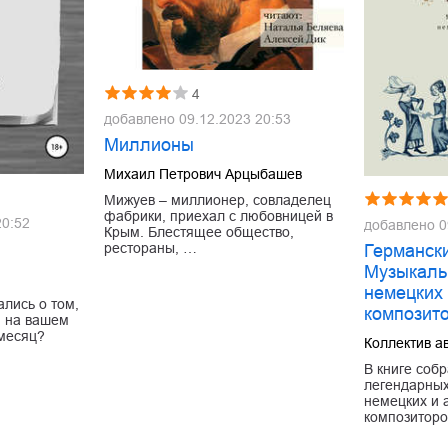
4
добавлено
09.12.2023 20:53
Миллионы
Михаил Петрович Арцыбашев
Мижуев – миллионер, совладелец
фабрики, приехал с любовницей в
20:52
добавлено
0
Крым. Блестящее общество,
рестораны, …
Германск
Музыкаль
немецких 
ались о том,
композит
и на вашем
 месяц?
Коллектив а
В книге соб
легендарны
немецких и 
композитор