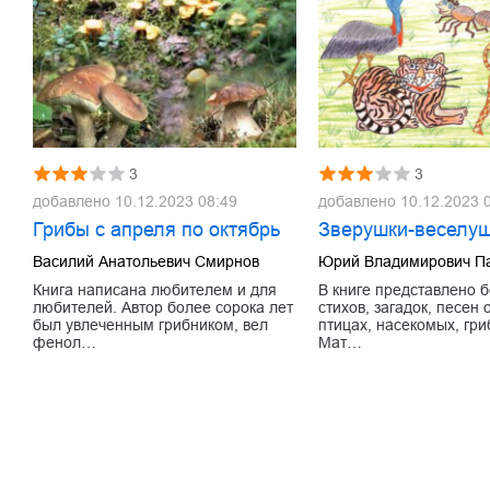
3
3
добавлено
10.12.2023 08:49
добавлено
10.12.2023 
Грибы с апреля по октябрь
Зверушки-веселу
Василий Анатольевич Смирнов
Юрий Владимирович П
Книга написана любителем и для
В книге представлено 
любителей. Автор более сорока лет
стихов, загадок, песен 
был увлеченным грибником, вел
птицах, насекомых, гри
фенол…
Мат…