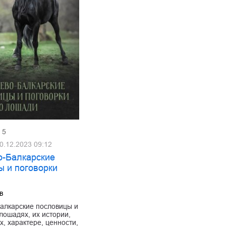
5
0.12.2023 09:12
о-Балкарские
ы и поговорки
в
алкарские пословицы и
 лошадях, их истории,
х, характере, ценности,