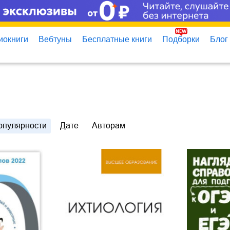
иокниги
Вебтуны
Бесплатные книги
Подборки
Блог
опулярности
Дате
Авторам