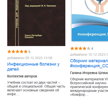
4
5
добавлено
10.12.2023 
добавлено
09.12.2023 13:08
Сборник материал
Инфекционные болезни у
#конференция_С
детей
Галина Игоревна Шлях
Коллектив авторов
Сборник материалов VI
Учебник состоит из двух частей –
Всероссийской научно-
общей и специальной. Общая часть
практической конферен
включает основные сведения об
международным участ
инфе…
«Комфор…