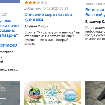
3
добавлено
0
добавлено
10.12.2023 08:29
Биология.
Описание мира глазами
Базовый 
11:27
кузнечика
учные
Владимир К
гии почек
Альпака Фикшн
Предлагаемы
обмена.
информацио
В книге "Мир глазами кузнечика" мы
алавриат,
среды учебн
отправляемся в захватывающее
комплекта 
путешествие в мир, который
кажется н…
нография.
уботялов
 в
ой
н
сследовани…