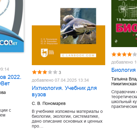
добавлено
1
09:14
Биология
3
ов 2022.
Татьяна Вл
добавлено
07.04.2025 13:34
ОВет
Никитинская
Ихтиология. Учебник для
Справочник 
ова
вузов
теоретическ
школьный ку
С. В. Пономарев
практически
ции с
В учебнике изложены материалы о
ием
биологии, экологии, систематике,
дано описание основных и ценных
про…