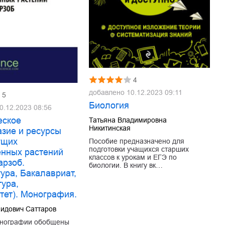
4
добавлено
10.12.2023 09:11
5
Биология
0.12.2023 08:56
еское
Татьяна Владимировна
Никитинская
азие и ресурсы
ущих
Пособие предназначено для
подготовки учащихся старших
енных растений
классов к урокам и ЕГЭ по
арзоб.
биологии. В книгу вк…
ура, Бакалавриат,
тура,
тет). Монография.
идович Саттаров
онографии обобщены