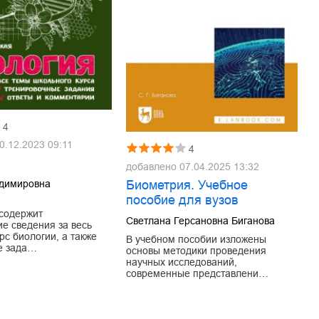
4
0.12.2023 09:11
4
добавлено
07.04.2025 13:32
Биометрия. Учебное
адимировна
пособие для вузов
содержит
Светлана Герсановна Биганова
ие сведения за весь
рс биологии, а также
В учебном пособии изложены
е зада…
основы методики проведения
научных исследований,
современные представлени…