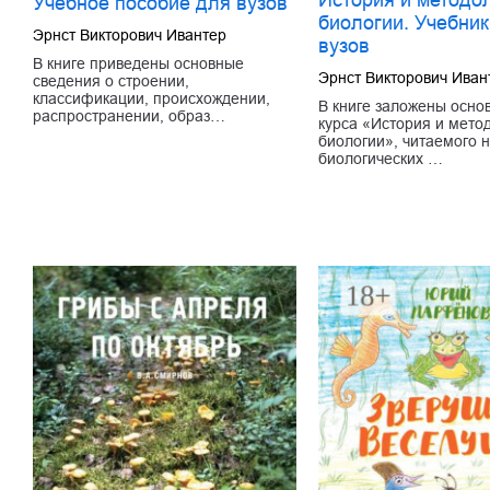
История и методо
Учебное пособие для вузов
биологии. Учебник
Эрнст Викторович Ивантер
вузов
В книге приведены основные
Эрнст Викторович Иван
сведения о строении,
классификации, происхождении,
В книге заложены осно
распространении, образ…
курса «История и мето
биологии», читаемого 
биологических …