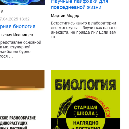
Научные лайфхаки для
повседневной жизни
5
Мартин Модер
7.04.2025 13:32
Встретились как-то в лаборатории
рная биология
две молекулы… Звучит как начало
анекдота, не правда ли? Если вам
ильевич Иванищев
та…
представлен основной
ов молекулярной
наиболее бурно
гося …