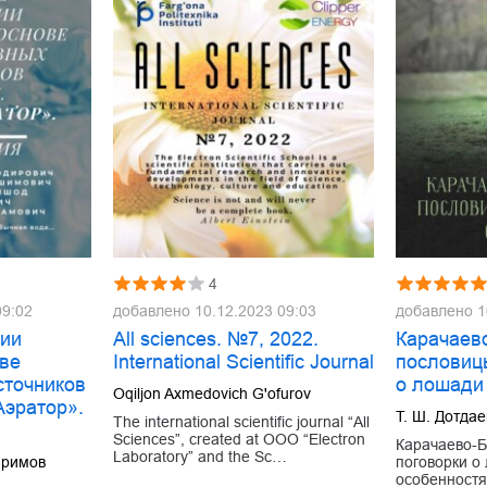
4
09:02
добавлено
10.12.2023 09:03
добавлено
1
гии
All sciences. №7, 2022.
Карачаев
ове
International Scientific Journal
пословиц
сточников
о лошади
Oqiljon Axmedovich G'ofurov
Аэратор».
Т. Ш. Дотдае
The international scientific journal “All
Sciences”, created at OOO “Electron
Карачаево-Б
Laboratory” and the Sc…
аримов
поговорки о
особенностя