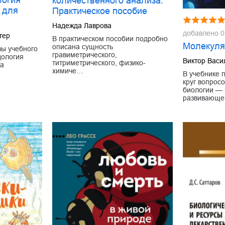
логия
количественного анализа.
 для
Практическое пособие
Надежда Лаврова
добавлено
0
тер
В практическом пособии подробно
Молекуля
описана сущность
вы учебного
гравиметрического,
дология
Виктор Вас
титриметрического, физико-
на
химиче…
В учебнике 
круг вопрос
биологии — 
развивающе