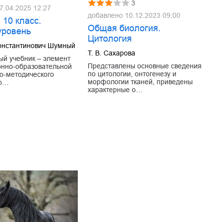
3
7.04.2025 12:27
добавлено
10.12.2023 09:00
 10 класс.
Общая биология.
уровень
Цитология
онстантинович Шумный
Т. В. Сахарова
й учебник – элемент
Представлены основные сведения
нно-образовательной
по цитологии, онтогенезу и
о-методического
морфологии тканей, приведены
по…
характерные о…