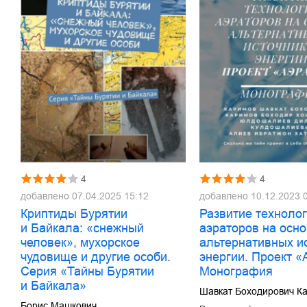
4
4
добавлено
07.04.2025 15:12
добавлено
10.12.2023 
Криптиды Бурятии
Развитие техноло
и Байкала: «снежный
аэраторов на осн
человек», мухорское
альтернативных и
чудовище и другие особи.
энергии. Проект «
Серия «Тайны Бурятии
Монография
и Байкала»
Шавкат Боходирович К
Борис Машкович