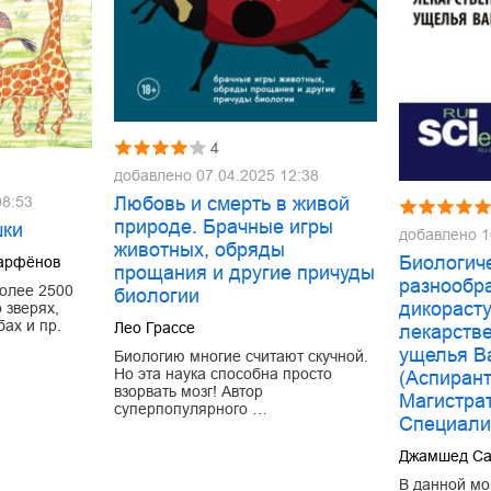
4
добавлено
07.04.2025 12:38
Любовь и смерть в живой
08:53
природе. Брачные игры
шки
добавлено
1
животных, обряды
Биологич
арфёнов
прощания и другие причуды
разнообр
более 2500
биологии
дикораст
о зверях,
бах и пр.
Лео Грассе
лекарств
ущелья В
Биологию многие считают скучной.
Но эта наука способна просто
(Аспирант
взорвать мозг! Автор
Магистра
суперпопулярного …
Специали
Джамшед Са
В данной м