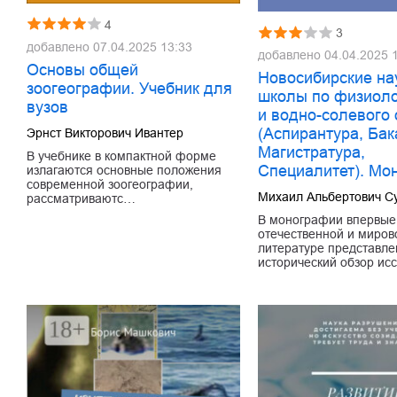
4
3
добавлено
07.04.2025 13:33
добавлено
04.04.2025 
Основы общей
Новосибирские на
зоогеографии. Учебник для
школы по физиоло
вузов
и водно-солевого 
(Аспирантура, Бак
Эрнст Викторович Ивантер
Магистратура,
В учебнике в компактной форме
Специалитет). Мо
излагаются основные положения
современной зоогеографии,
Михаил Альбертович С
рассматриваютс…
В монографии впервые
отечественной и миров
литературе представле
исторический обзор и