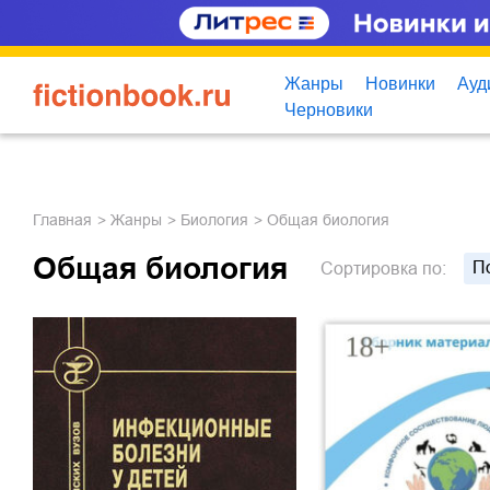
Жанры
Новинки
Ауд
Черновики
Главная
Жанры
биология
Общая биология
Общая биология
П
Сортировка
по: