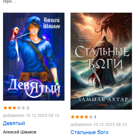
геро…
3
добавлено
10.12.2023 08:10
4
Девятый
добавлено
10.12.2023 08:23
Стальные боги
Алексей Шмаков