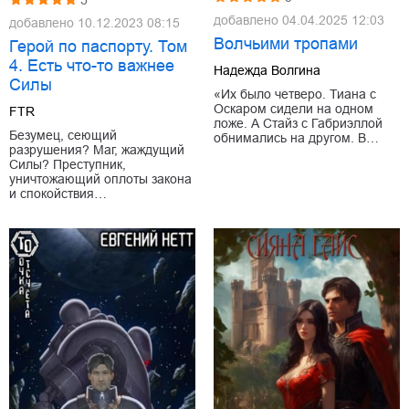
добавлено
04.04.2025 12:03
добавлено
10.12.2023 08:15
Волчьими тропами
Герой по паспорту. Том
4. Есть что-то важнее
Надежда Волгина
Силы
«Их было четверо. Тиана с
Оскаром сидели на одном
FTR
ложе. А Стайз с Габриэллой
Безумец, сеющий
обнимались на другом. В…
разрушения? Маг, жаждущий
Силы? Преступник,
уничтожающий оплоты закона
и спокойствия…