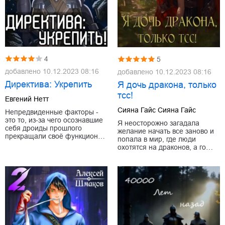
4
5
добавлено
10.12.2023 08:16
добавлено
10.12.2023 08:16
Директива: Укрепить
Я дочь дракона, только
тсс!
Евгений Нетт
Сияна Гайс Сияна Гайс
Непредвиденные факторы -
это то, из-за чего осознавшие
Я неосторожно загадала
себя дроиды прошлого
желание начать все заново и
прекращали своё функцион…
попала в мир, где люди
охотятся на драконов, а го…