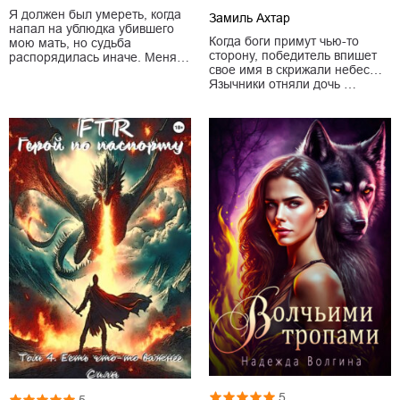
Я должен был умереть, когда
Замиль Ахтар
напал на ублюдка убившего
Когда боги примут чью-то
мою мать, но судьба
сторону, победитель впишет
распорядилась иначе. Меня…
свое имя в скрижали небес…
Язычники отняли дочь …
5
5