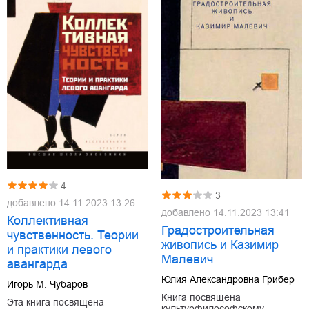
4
3
добавлено
14.11.2023 13:26
добавлено
14.11.2023 13:41
Коллективная
Градостроительная
чувственность. Теории
живопись и Казимир
и практики левого
Малевич
авангарда
Юлия Александровна Грибер
Игорь М. Чубаров
Книга посвящена
Эта книга посвящена
культурфилософскому