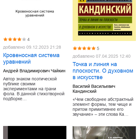
4
добавлено
09.12.2023 21:28
5
Кровеносная система
добавлено
07.04.2025 12:40
уравнений
Точка и линия на
плоскости. О духовном
Андрей Владимирович Чайкин
в искусстве
Автор знаком поэтической
публике своими
Василий Васильевич
экспериментами на грани
Кандинский
фола. В данной стихотворной
подборке…
«Чем свободнее абстрактный
элемент формы, тем чище и
притом примитивнее его
звучание» – эти слова Ка…