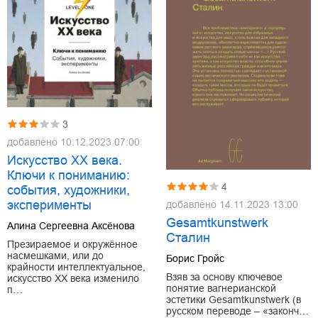
3
добавлено
10.12.2023 07:00
Искусство XX века.
Ключи к пониманию:
4
события, художники,
эксперименты
добавлено
14.11.2023 13:00
Gesamtkunstwerk
Алина Сергеевна Аксёнова
Сталин
Презираемое и окружённое
насмешками, или до
Борис Гройс
крайности интеллектуальное,
Взяв за основу ключевое
искусство XX века изменило
понятие вагнерианской
п…
эстетики Gesamtkunstwerk (в
русском переводе – «законч…