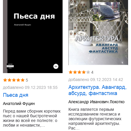
4
добавлено
09.12.2023 14:42
5
Архитектура. Авангард,
добавлено
09.12.2023 18:55
абсурд, фантастика
Пьеса дня
Александр Иванович Локотко
Анатолий Фуцин
Книга является первым
Перед вами сборник коротких
исследованием генезиса и
пьес о нашей быстротечной
эволюции футуристических
жизни во всей ее полноте: о
направлений архитектуры.
любви и ненависти,…
Рас…