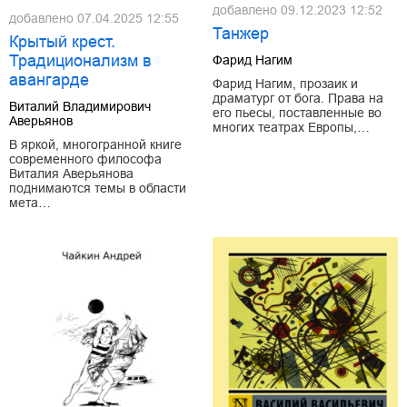
добавлено
09.12.2023 12:52
добавлено
07.04.2025 12:55
Танжер
Крытый крест.
Традиционализм в
Фарид Нагим
авангарде
Фарид Нагим, прозаик и
драматург от бога. Права на
Виталий Владимирович
его пьесы, поставленные во
Аверьянов
многих театрах Европы,…
В яркой, многогранной книге
современного философа
Виталия Аверьянова
поднимаются темы в области
мета…