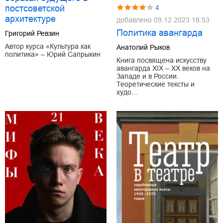
постсоветской
4
архитектуре
добавлено
09.12.2023 18:53
Политика авангарда
Григорий Ревзин
Автор курса «Культура как
Анатолий Рыков
политика» – Юрий Сапрыкин
Книга посвящена искусству
авангарда ХIХ – ХХ веков на
Западе и в России.
Теоретические тексты и
худо…