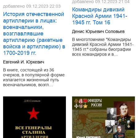
добавлено
09.12.2023 21:04
добавлено
09.12.2023 22:03
Командиры дивизий
История отечественной
Красной Армии 1941-
артиллерии в лицах:
1945 гг. Том 16
военачальники,
Денис Юрьевич Соловьев
возглавлявшие
В многотомнике "Командиры
артиллерию (ракетные
дивизий Красной Армии 1941-
войска и артиллерию) в
1945 гг." собраны биографии
1700-2019 гг.
всех командиров и в…
Евгений И. Юркевич
В книге, состоящей из 36
очерков, в популярной форме
излагается жизненный путь
военачальников, возгл…