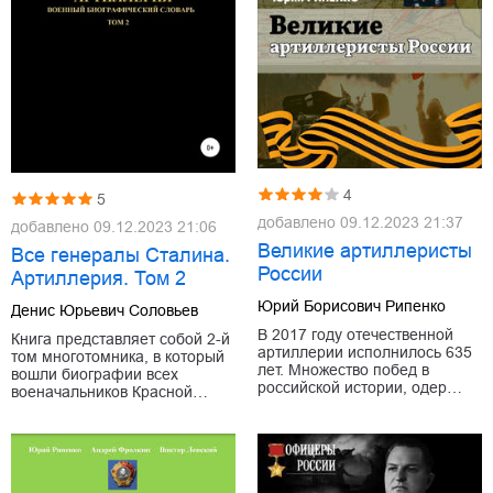
4
5
добавлено
09.12.2023 21:37
добавлено
09.12.2023 21:06
Великие артиллеристы
Все генералы Сталина.
России
Артиллерия. Том 2
Юрий Борисович Рипенко
Денис Юрьевич Соловьев
В 2017 году отечественной
Книга представляет собой 2-й
артиллерии исполнилось 635
том многотомника, в который
лет. Множество побед в
вошли биографии всех
российской истории, одер…
военачальников Красной…