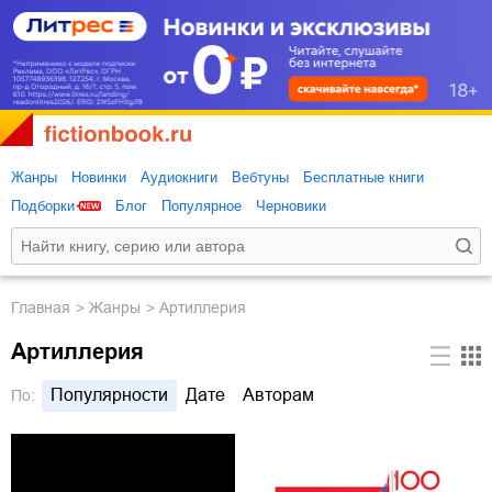
Жанры
Новинки
Аудиокниги
Вебтуны
Бесплатные книги
Подборки
Блог
Популярное
Черновики
Главная
Жанры
Артиллерия
Артиллерия
Популярности
Дате
Авторам
По: