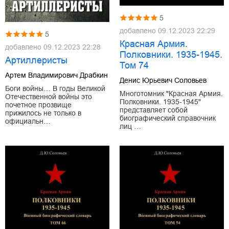
5
добавлено
09.12.2023 22:29
5
Красная Армия.
добавлено
09.12.2023 22:28
Полковники. 1935-1945.
Артиллеристы
Том 74
Артем Владимирович Драбкин
Денис Юрьевич Соловьев
Боги войны… В годы Великой
Многотомник "Красная Армия.
Отечественной войны это
Полковники. 1935-1945"
почетное прозвище
представляет собой
прижилось не только в
биографический справочник
официальн…
лиц …