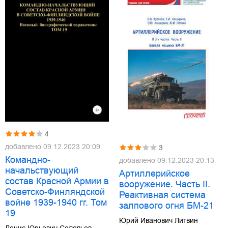
4
добавлено
09.12.2023 20:09
3
Командно-
добавлено
09.12.2023 20:13
начальствующий
Артиллерийское
состав Красной Армии в
вооружение. Часть II.
Советско-Финляндской
Реактивная система
войне 1939-1940 гг. Том
залпового огня БМ-21
19
Юрий Иванович Литвин
Денис Юрьевич Соловьев