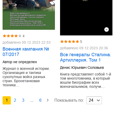
4
5
добавлено
09.12.2023 22:53
добавлено
09.12.2023 20:36
Военная кампания №
07/2017
Все генералы Сталина.
Артиллерия. Том 1
Автор не определен
Денис Юрьевич Соловьев
Журнал о военной истории.
Организация и тактика
Книга представляет собой 1-й
сухопутных войск разных
том многотомника, в который
стран. Бронетанковая
вошли биографии всех
техника…
военачальников, получи…
1
2
3
...
6
Показывать по:
24