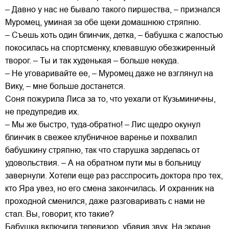
– Давно у нас не бывало такого пиршества, – признался
Муромец, уминая за обе щеки домашнюю стряпню.
– Съешь хоть один блинчик, детка, – бабушка с жалостью
покосилась на спортсменку, клевавшую обезжиренный
творог. – Ты и так худенькая – больше некуда.
– Не уговаривайте ее, – Муромец даже не взглянул на
Вику, – мне больше достанется.
Соня пожурила Лиса за то, что уехали от Кузьминичны,
не предупредив их.
– Мы же быстро, туда-обратно! – Лис щедро окунул
блинчик в свежее клубничное варенье и похвалил
бабушкину стряпню, так что старушка зарделась от
удовольствия. – А на обратном пути мы в больницу
завернули. Хотели еще раз расспросить доктора про тех,
кто Яра увез, но его смена закончилась. И охранник на
проходной сменился, даже разговаривать с нами не
стал. Вы, говорит, кто такие?
Бабушка включила телевизор, убавив звук. На экране