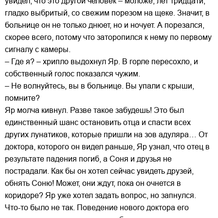
увидел, что это другой человек – моложе, лет тридцати,
гладко выбритый, со свежим порезом на щеке. Значит, в
больнице он не только днюет, но и ночует. А порезался,
скорее всего, потому что заторопился к нему по первому
сигналу с камеры.
– Где я? – хрипло выдохнул Яр. В горле пересохло, и
собственный голос показался чужим.
– Не волнуйтесь, вы в больнице. Вы упали с крыши,
помните?
Яр молча кивнул. Разве такое забудешь! Это был
единственный шанс остановить отца и спасти всех
других лунатиков, которые пришли на зов адуляра… От
доктора, которого он видел раньше, Яр узнал, что отец в
результате падения погиб, а Соня и друзья не
пострадали. Как бы он хотел сейчас увидеть друзей,
обнять Соню! Может, они ждут, пока он очнется в
коридоре? Яр уже хотел задать вопрос, но запнулся.
Что-то было не так. Поведение нового доктора его