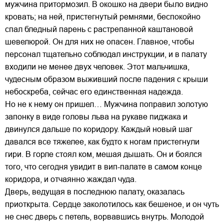
мужчина притормозил. В окошко на двери было видно
кровать; на ней, пристегнутый ремнями, беспокойно
спал бледный парень с растрепанной каштановой
шевелюрой. Он для них не опасен. Главное, чтобы
персонал тщательно соблюдал инструкции, и в палату
входили не менее двух человек. Этот мальчишка,
чудесным образом выживший после падения с крыши
небоскреба, сейчас его единственная надежда.
Но не к нему он пришел… Мужчина поправил золотую
запонку в виде головы льва на рукаве пиджака и
двинулся дальше по коридору. Каждый новый шаг
давался все тяжелее, как будто к ногам пристегнули
гири. В горле стоял ком, мешая дышать. Он и боялся
того, что сегодня увидит в вип-палате в самом конце
коридора, и отчаянно жаждал чуда.
Дверь, ведущая в последнюю палату, оказалась
приоткрыта. Сердце заколотилось как бешеное, и он чуть
не снес дверь с петель, ворвавшись внутрь. Молодой