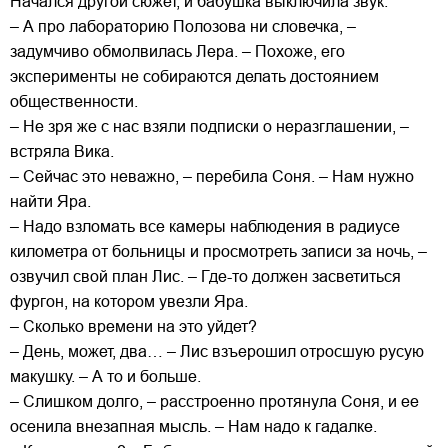
Начался другой сюжет, и бабушка выключила звук.
– А про лабораторию Полозова ни словечка, –
задумчиво обмолвилась Лера. – Похоже, его
эксперименты не собираются делать достоянием
общественности.
– Не зря же с нас взяли подписки о неразглашении, –
встряла Вика.
– Сейчас это неважно, – перебила Соня. – Нам нужно
найти Яра.
– Надо взломать все камеры наблюдения в радиусе
километра от больницы и просмотреть записи за ночь, –
озвучил свой план Лис. – Где-то должен засветиться
фургон, на котором увезли Яра.
– Сколько времени на это уйдет?
– День, может, два… – Лис взъерошил отросшую русую
макушку. – А то и больше.
– Слишком долго, – расстроенно протянула Соня, и ее
осенила внезапная мысль. – Нам надо к гадалке.