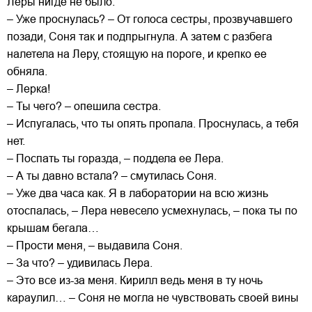
Леры нигде не было.
– Уже проснулась? – От голоса сестры, прозвучавшего
позади, Соня так и подпрыгнула. А затем с разбега
налетела на Леру, стоящую на пороге, и крепко ее
обняла.
– Лерка!
– Ты чего? – опешила сестра.
– Испугалась, что ты опять пропала. Проснулась, а тебя
нет.
– Поспать ты горазда, – поддела ее Лера.
– А ты давно встала? – смутилась Соня.
– Уже два часа как. Я в лаборатории на всю жизнь
отоспалась, – Лера невесело усмехнулась, – пока ты по
крышам бегала…
– Прости меня, – выдавила Соня.
– За что? – удивилась Лера.
– Это все из-за меня. Кирилл ведь меня в ту ночь
караулил… – Соня не могла не чувствовать своей вины