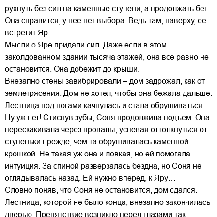
рухнуть без сил на каменные ступени, а продолжать бег.
Она справится, у нее нет выбора. Ведь там, наверху, ее
встретит Яр…
Мысли о Яре придали сил. Даже если в этом
заколдованном здании тысяча этажей, она все равно не
остановится. Она добежит до крыши.
Внезапно стены завибрировали – дом задрожал, как от
землетрясения. Дом не хотел, чтобы она бежала дальше.
Лестница под ногами качнулась и стала обрушиваться.
Ну уж нет! Стиснув зубы, Соня продолжила подъем. Она
перескакивала через провалы, успевая оттолкнуться от
ступеньки прежде, чем та обрушивалась каменной
крошкой. Не такая уж она и ловкая, но ей помогала
интуиция. За спиной разверзалась бездна, но Соня не
оглядывалась назад. Ей нужно вперед, к Яру…
Словно поняв, что Соня не остановится, дом сдался.
Лестница, которой не было конца, внезапно закончилась
дверью. Препятствие возникло перед глазами так