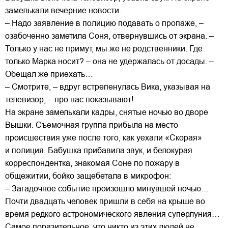
замелькали вечерние новости.
– Надо заявление в полицию подавать о пропаже, –
озабоченно заметила Соня, отвернувшись от экрана. –
Только у нас не примут, мы же не родственники. Где
только Марка носит? – она не удержалась от досады. –
Обещал же приехать…
– Смотрите, – вдруг встрепенулась Вика, указывая на
телевизор, – про нас показывают!
На экране замелькали кадры, снятые ночью во дворе
Вышки. Съемочная группа прибыла на место
происшествия уже после того, как уехали «Скорая»
и полиция. Бабушка прибавила звук, и белокурая
корреспондентка, знакомая Соне по пожару в
общежитии, бойко защебетала в микрофон:
– Загадочное событие произошло минувшей ночью…
Почти двадцать человек пришли в себя на крыше во
время редкого астрономического явления суперлуния…
Самое поразительное, что никто из этих людей не