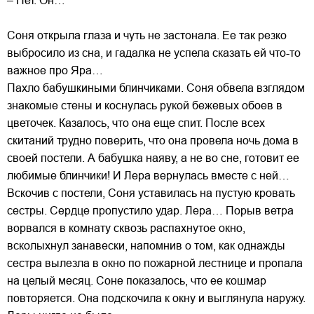
– Нет. Он…
Соня открыла глаза и чуть не застонала. Ее так резко
выбросило из сна, и гадалка не успела сказать ей что-то
важное про Яра…
Пахло бабушкиными блинчиками. Соня обвела взглядом
знакомые стены и коснулась рукой бежевых обоев в
цветочек. Казалось, что она еще спит. После всех
скитаний трудно поверить, что она провела ночь дома в
своей постели. А бабушка наяву, а не во сне, готовит ее
любимые блинчики! И Лера вернулась вместе с ней…
Вскочив с постели, Соня уставилась на пустую кровать
сестры. Сердце пропустило удар. Лера… Порыв ветра
ворвался в комнату сквозь распахнутое окно,
всколыхнул занавески, напомнив о том, как однажды
сестра вылезла в окно по пожарной лестнице и пропала
на целый месяц. Соне показалось, что ее кошмар
повторяется. Она подскочила к окну и выглянула наружу.