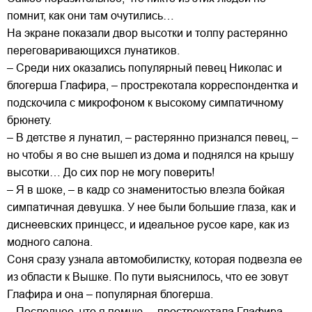
помнит, как они там очутились…
На экране показали двор высотки и толпу растерянно
переговаривающихся лунатиков.
– Среди них оказались популярный певец Николас и
блогерша Глафира, – прострекотала корреспондентка и
подскочила с микрофоном к высокому симпатичному
брюнету.
– В детстве я лунатил, – растерянно признался певец, –
но чтобы я во сне вышел из дома и поднялся на крышу
высотки… До сих пор не могу поверить!
– Я в шоке, – в кадр со знаменитостью влезла бойкая
симпатичная девушка. У нее были большие глаза, как и
диснеевских принцесс, и идеальное русое каре, как из
модного салона.
Соня сразу узнала автомобилистку, которая подвезла ее
из области к Вышке. По пути выяснилось, что ее зовут
Глафира и она – популярная блогерша.
– Последнее, что я помню, – прострекотала Глафира, –