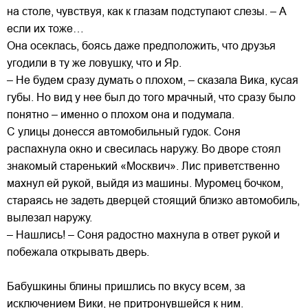
на столе, чувствуя, как к глазам подступают слезы. – А
если их тоже…
Она осеклась, боясь даже предположить, что друзья
угодили в ту же ловушку, что и Яр.
– Не будем сразу думать о плохом, – сказала Вика, кусая
губы. Но вид у нее был до того мрачный, что сразу было
понятно – именно о плохом она и подумала.
С улицы донесся автомобильный гудок. Соня
распахнула окно и свесилась наружу. Во дворе стоял
знакомый старенький «Москвич». Лис приветственно
махнул ей рукой, выйдя из машины. Муромец бочком,
стараясь не задеть дверцей стоящий близко автомобиль,
вылезал наружу.
– Нашлись! – Соня радостно махнула в ответ рукой и
побежала открывать дверь.
Бабушкины блины пришлись по вкусу всем, за
исключением Вики, не притронувшейся к ним.