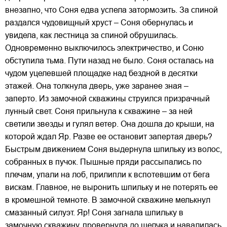
внезапно, что Соня едва успела затормозить. За спиной
раздался чудовищный хруст – Соня обернулась и
увидела, как лестница за спиной обрушилась.
Одновременно выключилось электричество, и Соню
обступила тьма. Пути назад не было. Соня осталась на
чудом уцелевшей площадке над бездной в десятки
этажей. Она толкнула дверь, уже заранее зная –
заперто. Из замочной скважины струился призрачный
лунный свет. Соня прильнула к скважине – за ней
светили звезды и гулял ветер. Она дошла до крыши, на
которой ждал Яр. Разве ее остановит запертая дверь?
Быстрым движением Соня выдернула шпильку из волос,
собранных в пучок. Пышные пряди рассыпались по
плечам, упали на лоб, прилипли к вспотевшим от бега
вискам. Главное, не выронить шпильку и не потерять ее
в кромешной темноте. В замочной скважине мелькнул
смазанный силуэт. Яр! Соня загнала шпильку в
замочную скважину, провернула до щелчка и навалилась