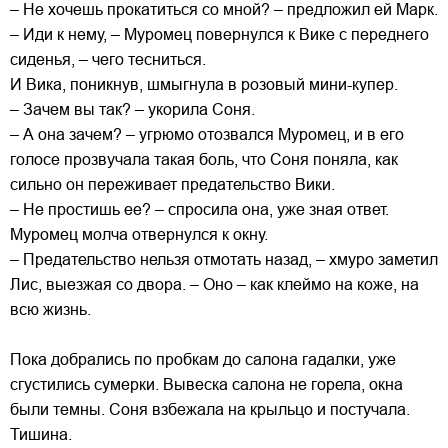
– Не хочешь прокатиться со мной? – предложил ей Марк.
– Иди к нему, – Муромец повернулся к Вике с переднего
сиденья, – чего тесниться.
И Вика, поникнув, шмыгнула в розовый мини-купер.
– Зачем вы так? – укорила Соня.
– А она зачем? – угрюмо отозвался Муромец, и в его
голосе прозвучала такая боль, что Соня поняла, как
сильно он переживает предательство Вики.
– Не простишь ее? – спросила она, уже зная ответ.
Муромец молча отвернулся к окну.
– Предательство нельзя отмотать назад, – хмуро заметил
Лис, выезжая со двора. – Оно – как клеймо на коже, на
всю жизнь.
Пока добрались по пробкам до салона гадалки, уже
сгустились сумерки. Вывеска салона не горела, окна
были темны. Соня взбежала на крыльцо и постучала.
Тишина.