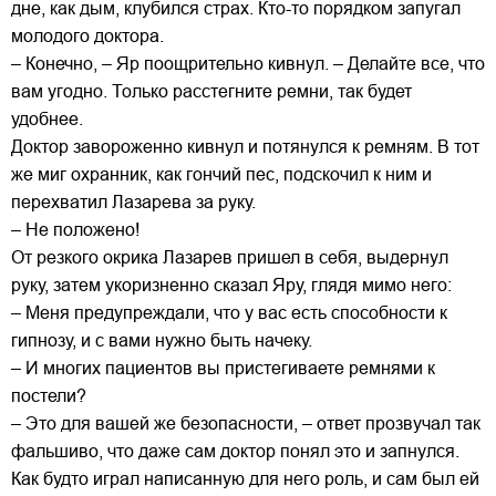
дне, как дым, клубился страх. Кто-то порядком запугал
молодого доктора.
– Конечно, – Яр поощрительно кивнул. – Делайте все, что
вам угодно. Только расстегните ремни, так будет
удобнее.
Доктор завороженно кивнул и потянулся к ремням. В тот
же миг охранник, как гончий пес, подскочил к ним и
перехватил Лазарева за руку.
– Не положено!
От резкого окрика Лазарев пришел в себя, выдернул
руку, затем укоризненно сказал Яру, глядя мимо него:
– Меня предупреждали, что у вас есть способности к
гипнозу, и с вами нужно быть начеку.
– И многих пациентов вы пристегиваете ремнями к
постели?
– Это для вашей же безопасности, – ответ прозвучал так
фальшиво, что даже сам доктор понял это и запнулся.
Как будто играл написанную для него роль, и сам был ей