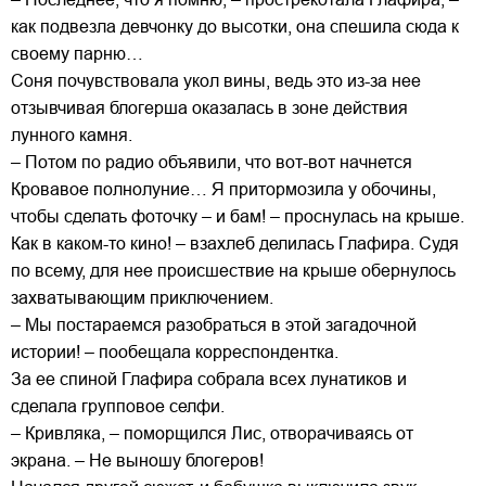
как подвезла девчонку до высотки, она спешила сюда к
своему парню…
Соня почувствовала укол вины, ведь это из-за нее
отзывчивая блогерша оказалась в зоне действия
лунного камня.
– Потом по радио объявили, что вот-вот начнется
Кровавое полнолуние… Я притормозила у обочины,
чтобы сделать фоточку – и бам! – проснулась на крыше.
Как в каком-то кино! – взахлеб делилась Глафира. Судя
по всему, для нее происшествие на крыше обернулось
захватывающим приключением.
– Мы постараемся разобраться в этой загадочной
истории! – пообещала корреспондентка.
За ее спиной Глафира собрала всех лунатиков и
сделала групповое селфи.
– Кривляка, – поморщился Лис, отворачиваясь от
экрана. – Не выношу блогеров!