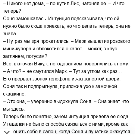
– Никого нет дома, – пошутил Лис, нагоняя ее. – И что
теперь?
Соня замешкалась. Интуиция подсказывала, что ей
нужно было сюда приехать, но что делать теперь, она не
знала.
– Ну, раз мы зря прокатились, – Марк вышел из розового
мини-купера и облокотился о капот, – может, в клуб
заглянем, потусим?
Все, включая Вику, с негодованием повернулись к нему.
– А что? – не смутился Марк. – Тут за углом как раз…
Его прервал звонок телефона из-за запертой двери.
Соня так и подпрыгнула, приложив ухо к замочной
скважине.
– Это она, – уверенно выдохнула Соня. – Она знает, что
мы здесь.
Теперь было понятно, зачем интуиция привела ее сюда.
У гадалки не было способа связаться с ними, кроме как
позвонить себе в салон, когда Соня и лунатики окажутся