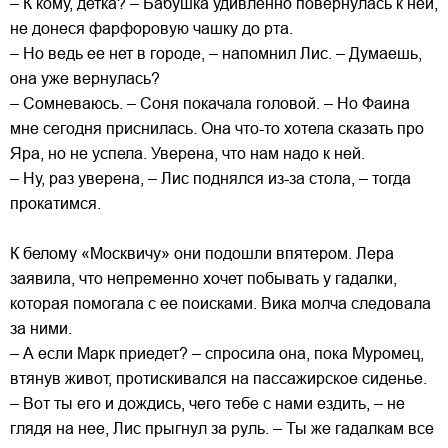
– К кому, детка? – Бабушка удивленно повернулась к ней,
не донеся фарфоровую чашку до рта.
– Но ведь ее нет в городе, – напомнил Лис. – Думаешь,
она уже вернулась?
– Сомневаюсь. – Соня покачала головой. – Но Фаина
мне сегодня приснилась. Она что-то хотела сказать про
Яра, но не успела. Уверена, что нам надо к ней.
– Ну, раз уверена, – Лис поднялся из-за стола, – тогда
прокатимся.
К белому «Москвичу» они подошли впятером. Лера
заявила, что непременно хочет побывать у гадалки,
которая помогала с ее поисками. Вика молча следовала
за ними.
– А если Марк приедет? – спросила она, пока Муромец,
втянув живот, протискивался на пассажирское сиденье.
– Вот ты его и дождись, чего тебе с нами ездить, – не
глядя на нее, Лис прыгнул за руль. – Ты же гадалкам все