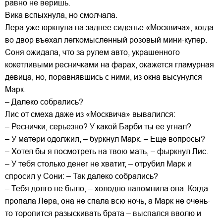
равно не веришь.
Вика вспыхнула, но смолчала.
Лера уже юркнула на заднее сиденье «Москвича», когда
во двор въехал легкомысленный розовый мини-купер.
Соня ожидала, что за рулем авто, украшенного
кокетливыми ресничками на фарах, окажется гламурная
девица, но, поравнявшись с ними, из окна высунулся
Марк.
– Далеко собрались?
Лис от смеха даже из «Москвича» вывалился:
– Реснички, серьезно? У какой Барби ты ее угнал?
– У матери одолжил, – буркнул Марк. – Еще вопросы?
– Хотел бы я посмотреть на твою мать, – фыркнул Лис.
– У тебя столько денег не хватит, – отрубил Марк и
спросил у Сони: – Так далеко собрались?
– Тебя долго не было, – холодно напомнила она. Когда
пропала Лера, она не спала всю ночь, а Марк не очень-
то торопится разыскивать брата – выспался вволю и