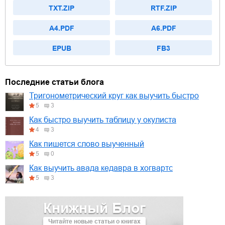
TXT.ZIP
RTF.ZIP
A4.PDF
A6.PDF
EPUB
FB3
Последние статьи блога
Тригонометрический круг как выучить быстро
5
3
Как быстро выучить таблицу у окулиста
4
3
Как пишется слово выученный
5
0
Как выучить авада кедавра в хогвартс
5
3
Книжный Блог
Читайте новые статьи о книгах