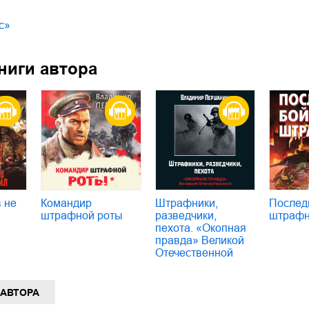
с»
ниги автора
 не
Командир
Штрафники,
Послед
штрафной роты
разведчики,
штрафн
пехота. «Окопная
правда» Великой
Отечественной
 АВТОРА