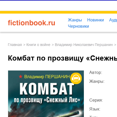
Жанры
Новинки
Ауд
Черновики
Главная
книги о войне
Владимир Николаевич Першанин
Комбат по прозвищу «Снежн
Автор:
Жанры:
Серия:
Язык: