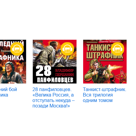
ний бой
28 панфиловцев.
Танкист-штрафник.
ика
«Велика Россия, а
Вся трилогия
отступать некуда –
одним томом
позади Москва!»