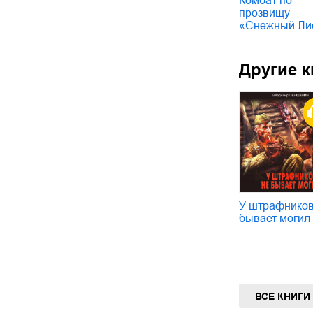
Комбат по
прозвищу
«Снежный Ли
Другие к
У штрафников
бывает могил
ВСЕ КНИГИ