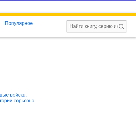
Популярное
овые войска
,
стории серьезно
,