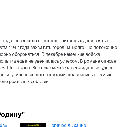
 года, позволило в течение считанных дней взять в
а 1942 года захватить город на Волге. Но положение
порно обороняться. В декабре немецкие войска
опытка едва не увенчалась успехом. В романе описан
рея Шестакова. За свои смелые и неожиданные удары
анки, усиленные десантниками, появлялись в самых
нове реальных событий.
Родину"
ев».
Горячее дыхание