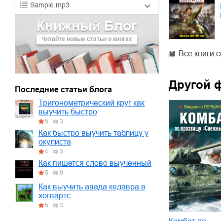
Sample.mp3
Книжный Блог
01.mp3
30:10
Читайте новые статьи о книгах
02.mp3
25:50
Все книги 
03.mp3
20:00
Другой 
Последние статьи блога
Тригонометрический круг как
выучить быстро
5
3
Как быстро выучить таблицу у
окулиста
4
3
Как пишется слово выученный
5
0
Как выучить авада кедавра в
хогвартс
5
3