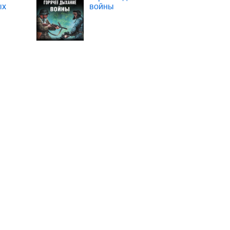
ых
войны