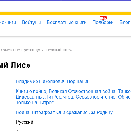
иокниги
Вебтуны
Бесплатные книги
Подборки
Блог
Комбат по прозвищу «Снежный Лис»
ый Лис»
Владимир Николаевич Першанин
книги о войне
,
Великая Отечественная война
,
танк
диверсанты
,
ЛитРес: чтец
,
серьезное чтение
,
об и
только на Литрес
Война. Штрафбат. Они сражались за Родину
Русский