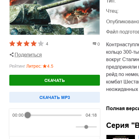
Тип:
Чтец:
Опубликовано
Файл подгото
4
0
Контрнаступле
кольцо 300-т
Поделиться
вокруг Стали
Рейтинг
Литрес
:
4.5
предприняли 
рейд по неме
СКАЧАТЬ
комбат Шеста
неожиданных 
CКАЧАТЬ MP3
Полная верс
00:00
04:18
Серия "