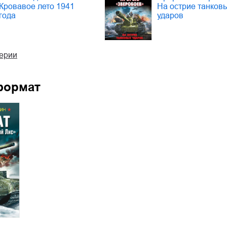
Кровавое лето 1941
На острие танков
года
ударов
серии
формат