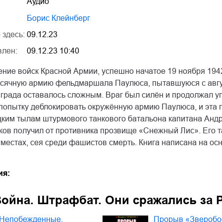
Аудио
Борис Клейнберг
 здесь:
09.12.23
влен:
09.12.23 10:40
ние войск Красной Армии, успешно начатое 19 ноября 1942
ысячную армию фельдмаршала Паулюса, пытавшуюся с август
нграда оставалось сложным. Враг был силён и продолжал у
попытку деблокировать окружённую армию Паулюса, и эта п
цким тылам штурмового танкового батальона капитана Анд
ков получил от противника прозвище «Снежный Лис». Его т
местах, сея среди фашистов смерть. Книга написана на ос
ия:
Война. Штрафбат. Они сражались за 
Непобежденные.
Прорыв «Зверобо