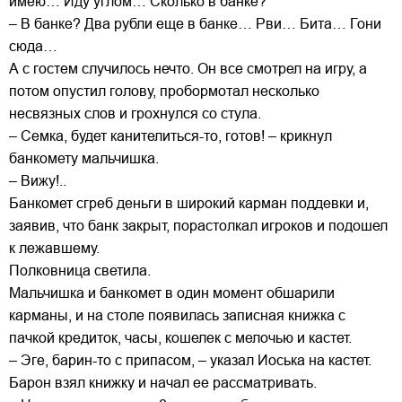
имею… Иду углом… Сколько в банке?
– В банке? Два рубли еще в банке… Рви… Бита… Гони
сюда…
А с гостем случилось нечто. Он все смотрел на игру, а
потом опустил голову, пробормотал несколько
несвязных слов и грохнулся со стула.
– Семка, будет канителиться-то, готов! – крикнул
банкомету мальчишка.
– Вижу!..
Банкомет сгреб деньги в широкий карман поддевки и,
заявив, что банк закрыт, порастолкал игроков и подошел
к лежавшему.
Полковница светила.
Мальчишка и банкомет в один момент обшарили
карманы, и на столе появилась записная книжка с
пачкой кредиток, часы, кошелек с мелочью и кастет.
– Эге, барин-то с припасом, – указал Иоська на кастет.
Барон взял книжку и начал ее рассматривать.