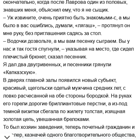
окончательно, когда после Лаврова один из половых,
знавших меня, объяснил ему, что я не сыщик.
– Уж извините, очень приятно быть знакомыми-с, а мы
было в вас ошиблись, думали, «лягаш», – протянул он
мне руку, без приглашения садясь за стол.
– Водочки дозвольте, а мы вам песенку сыграем. Вы у
нас и так гостя спугнули, – указывая на место, где сидел
плечистый брюнет, сказал песенник.
Я дал два двугривенных, и песенники грянули
«Капказскую».
В дверях главной залы появился новый субъект,
красивый, щегольски одетый мужчина средних лет, с
ловко расчесанной на обе стороны бородкой. На руках
его горели дорогие бриллиантовые перстни, а из-под
темной визитки сбегала по жилету толстая, изящная
золотая цепь, увешанная брелоками.
То был хозяин заведения, теперь почетный гражданин и
кавалер, казначей одного благотворительного общества,