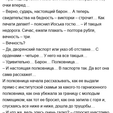
очки вперед…
– Верно, сударь, настоящий барон… А теперь
свидетельства на бедность – викторки – строчит… Как
печати делает! – пояснил Иоська гостю… – И такцыя
недорога. Сичас, ежели плакать – полтора рубля,
вечность – три.
– Вечность?
– Да, дворянский паспорт или указ об отставке… С
орденами – четыре… У него на все такцыя…
– Удивительно… Барон… Полковница…
– И настоящая полковница… В паспорте так. Да вот она
сама расскажет…
И полковница начала рассказывать, как ее выдали
прямо с институтской скамьи за какого-то гарнизонного
полковника, как она убежала за границу с молодым
помещиком, как тот ее бросил, как она запила с горя и,
спускаясь все ниже и ниже, дошла до трущобы…
– И что же, ведь здесь очень гадко? – спросил участливо