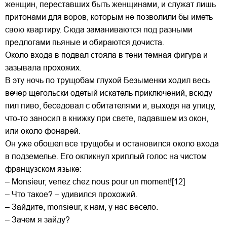
женщин, переставших быть женщинами, и служат лишь
притонами для воров, которым не позволили бы иметь
свою квартиру. Сюда заманиваются под разными
предлогами пьяные и обираются дочиста.
Около входа в подвал стояла в тени темная фигура и
зазывала прохожих.
В эту ночь по трущобам глухой Безыменки ходил весь
вечер щегольски одетый искатель приключений, всюду
пил пиво, беседовал с обитателями и, выходя на улицу,
что-то заносил в книжку при свете, падавшем из окон,
или около фонарей.
Он уже обошел все трущобы и остановился около входа
в подземелье. Его окликнул хриплый голос на чистом
французском языке:
– Monsieur, venez chez nous pour un moment![12]
– Что такое? – удивился прохожий.
– Зайдите, monsieur, к нам, у нас весело.
– Зачем я зайду?