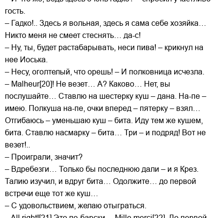
гость.
– Гадко!.. Здесь я вольная, здесь я сама себе хозяйка…
Никто меня не смеет стеснять… да-с!
– Ну, ты, будет растабарывать, неси пива! – крикнул на
нее Иоська.
– Несу, оголтелый, что орешь! – И полковница исчезла.
– Malheur[20]! Не везет… А? Каково… Нет, вы
послушайте… Ставлю на шестерку куш – дана. На-пе –
имею. Полкуша на-пе, очки вперед – пятерку – взял…
Отгибаюсь – уменьшаю куш – бита. Иду тем же кушем,
бита. Ставлю насмарку – бита… Три – и подряд! Вот не
везет!..
– Проиграли, значит?
– Вдребезги… Только бы последнюю дали – и я Крез.
Талию изучил, и вдруг бита… Одолжите… до первой
встречи еще тот же куш…
– С удовольствием, желаю отыграться.
– All right![21] Это по-барски… Mille merci[22]. До первой