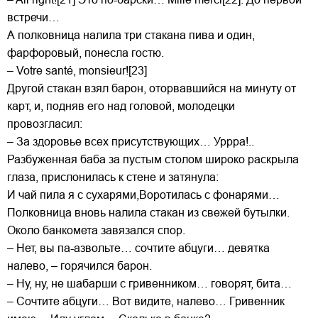
встречи…
А полковница налила три стакана пива и один,
фарфоровый, понесла гостю.
– Votre santé, monsieur![23]
Другой стакан взял барон, оторвавшийся на минуту от
карт, и, подняв его над головой, молодецки
провозгласил:
– За здоровье всех присутствующих… Уррра!..
Разбуженная баба за пустым столом широко раскрыла
глаза, прислонилась к стене и затянула:
И чай пила я с сухарями,Воротилась с фонарями…
Полковница вновь налила стакан из свежей бутылки.
Около банкомета завязался спор.
– Нет, вы па-азвольте… сочтите абцуги… девятка
налево, – горячился барон.
– Ну, ну, не шабарши с гривенником… говорят, бита…
– Сочтите абцуги… Вот видите, налево… Гривенник