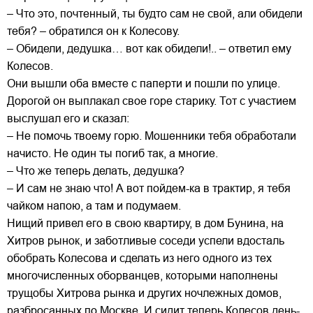
– Что это, почтенный, ты будто сам не свой, али обидели
тебя? – обратился он к Колесову.
– Обидели, дедушка… вот как обидели!.. – ответил ему
Колесов.
Они вышли оба вместе с паперти и пошли по улице.
Дорогой он выплакал свое горе старику. Тот с участием
выслушал его и сказал:
– Не помочь твоему горю. Мошенники тебя обработали
начисто. Не один ты погиб так, а многие.
– Что же теперь делать, дедушка?
– И сам не знаю что! А вот пойдем-ка в трактир, я тебя
чайком напою, а там и подумаем.
Нищий привел его в свою квартиру, в дом Бунина, на
Хитров рынок, и заботливые соседи успели вдосталь
обобрать Колесова и сделать из него одного из тех
многочисленных оборванцев, которыми наполнены
трущобы Хитрова рынка и других ночлежных домов,
разбросанных по Москве. И сидит теперь Колесов день-