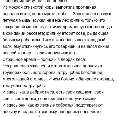
Последние живут на счет первых.
Из мокрой слизистой норы выползла противная,
бородавчатая, цвета мрака, жаба… Заныряла в воздухе
летучая мышь, заухал на весь лес филин, только что
сожравший маленькую птичку, дремавшую около гнезда
в ожидании рассвета; филину вторит сова, рыдающая
больным ребенком. Тихо и жалобно завыл голодный
волк, ему откликнулись его товарищи, и начался дикий
лесной концерт – ария полуночников.
Страшное время – полночь в дебрях леса.
Несравненно ужаснее и отвратительнее полночь в
трущобах большого города, в трущобах блестящей,
многолюдной столицы. И чем богаче, обширнее столица,
тем ужаснее трущобы…
И здесь, как в дебрях леса, есть свои хищники, свои
совы, свои волки, свои филины и летучие мыши…
И здесь они, как их лесные собратья, подстерегают
добычу и подло, потихоньку, наверняка пользуются