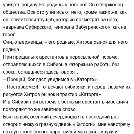
увидеть родину. Но родины у него нет. Он отверженец
общества. Все отступились от него, кроме таких же, как
он, обитателей трущоб, которые посмотрят на него,
«варнака Сибирского, генерала Забугрянского», как на
героя.
Они, отверженцы, – его родные, Хитров рынок для него
родина.
При прощаньях арестантов в пересыльной тюрьме,
отправляющихся в Сибирь в каторжные работы без
срока, оставшиеся здесь говорят:
– Прощай, бог даст, увидимся в «Каторге».
– Постараемся! – отвечают сибиряки, и перед глазами их
рисуется Хитров рынок и трактир «Каторга».
И в Сибири при встрече с беглыми арестанты-москвичи
повторяют то же заветное слово…
Был сырой, осенний вечер, когда я в последний раз
отворил низкую грязную дверь «Каторги»; мне навстречу
пахнул столб белого пара, смеси махорки, сивухи и