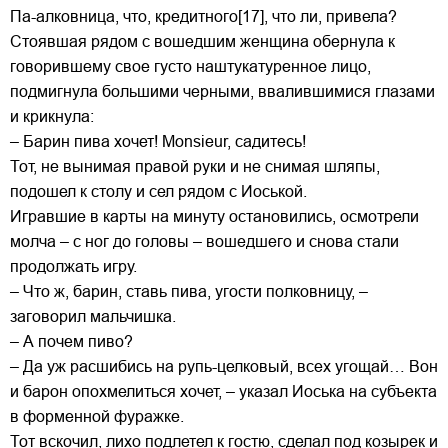
Па-алковница, что, кредитного[17], что ли, привела?
Стоявшая рядом с вошедшим женщина обернула к
говорившему свое густо наштукатуренное лицо,
подмигнула большими черными, ввалившимися глазами
и крикнула:
– Барин пива хочет! Monsieur, садитесь!
Тот, не вынимая правой руки и не снимая шляпы,
подошел к столу и сел рядом с Иоськой.
Игравшие в карты на минуту остановились, осмотрели
молча – с ног до головы – вошедшего и снова стали
продолжать игру.
– Что ж, барин, ставь пива, угости полковницу, –
заговорил мальчишка.
– А почем пиво?
– Да уж расшибись на рупь-целковый, всех угощай… Вон
и барон опохмелиться хочет, – указал Иоська на субъекта
в форменной фуражке.
Тот вскочил, лихо подлетел к гостю, сделал под козырек и