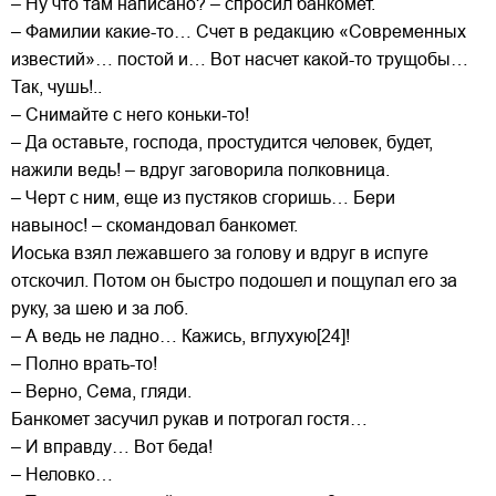
– Ну что там написано? – спросил банкомет.
– Фамилии какие-то… Счет в редакцию «Современных
известий»… постой и… Вот насчет какой-то трущобы…
Так, чушь!..
– Снимайте с него коньки-то!
– Да оставьте, господа, простудится человек, будет,
нажили ведь! – вдруг заговорила полковница.
– Черт с ним, еще из пустяков сгоришь… Бери
навынос! – скомандовал банкомет.
Иоська взял лежавшего за голову и вдруг в испуге
отскочил. Потом он быстро подошел и пощупал его за
руку, за шею и за лоб.
– А ведь не ладно… Кажись, вглухую[24]!
– Полно врать-то!
– Верно, Сема, гляди.
Банкомет засучил рукав и потрогал гостя…
– И вправду… Вот беда!
– Неловко…