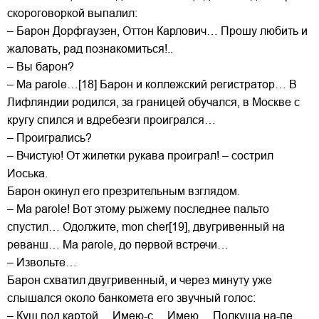
скороговоркой выпалил:
– Барон Дорфгаузен, Оттон Карлович… Прошу любить и
жаловать, рад познакомиться!..
– Вы барон?
– Ma parole…[18] Барон и коллежский регистратор… В
Лифляндии родился, за границей обучался, в Москве с
кругу спился и вдребезги проигрался…
– Проигрались?
– Вчистую! От жилетки рукава проиграл! – сострил
Иоська.
Барон окинул его презрительным взглядом.
– Ma parole! Вот этому рыжему последнее пальто
спустил… Одолжите, mon cher[19], двугривенный на
реванш… Ma parole, до первой встречи…
– Извольте…
Барон схватил двугривенный, и через минуту уже
слышался около банкомета его звучный голос:
– Куш под картой… Имею-с… Имею… Полкуша на-пе,