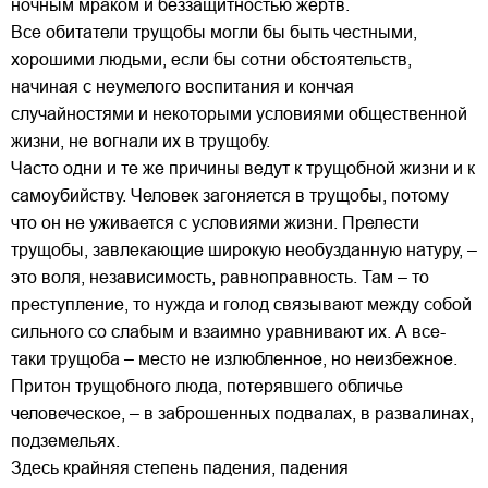
ночным мраком и беззащитностью жертв.
Все обитатели трущобы могли бы быть честными,
хорошими людьми, если бы сотни обстоятельств,
начиная с неумелого воспитания и кончая
случайностями и некоторыми условиями общественной
жизни, не вогнали их в трущобу.
Часто одни и те же причины ведут к трущобной жизни и к
самоубийству. Человек загоняется в трущобы, потому
что он не уживается с условиями жизни. Прелести
трущобы, завлекающие широкую необузданную натуру, –
это воля, независимость, равноправность. Там – то
преступление, то нужда и голод связывают между собой
сильного со слабым и взаимно уравнивают их. А все-
таки трущоба – место не излюбленное, но неизбежное.
Притон трущобного люда, потерявшего обличье
человеческое, – в заброшенных подвалах, в развалинах,
подземельях.
Здесь крайняя степень падения, падения