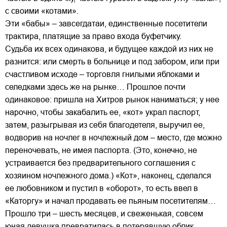
с своими «котами».
Эти «бабы» – завсегдатаи, единственные посетители
трактира, платящие за право входа буфетчику.
Судьба их всех одинакова, и будущее каждой из них не
разнится: или смерть в больнице и под забором, или при
счастливом исходе – торговля гнилыми яблоками и
селедками здесь же на рынке… Прошлое почти
одинаковое: пришла на Хитров рынок наниматься; у нее
нарочно, чтобы закабалить ее, «кот» украл паспорт,
затем, разыгрывая из себя благодетеля, выручил ее,
водворив на ночлег в ночлежный дом – место, где можно
переночевать, не имея паспорта. (Это, конечно, не
устраивается без предварительного соглашения с
хозяином ночлежного дома.) «Кот», наконец, сделался
ее любовником и пустил в «оборот», то есть ввел в
«Каторгу» и начал продавать ее пьяным посетителям…
Прошло три – шесть месяцев, и свеженькая, совсем
юная девушка превратилась в потерявшую облик