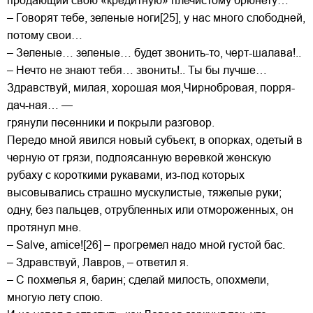
продающий свою «кредитную» плечистому брюнету…
– Говорят тебе, зеленые ноги[25], у нас много слободней,
потому свои…
– Зеленые… зеленые… будет звонить-то, черт-шалава!..
– Нечто не знают тебя… звонить!.. Ты бы лучше…
Здравствуй, милая, хорошая моя,Чирнобровая, порря-
дач-ная… —
грянули песенники и покрыли разговор.
Передо мной явился новый субъект, в опорках, одетый в
черную от грязи, подпоясанную веревкой женскую
рубаху с короткими рукавами, из-под которых
высовывались страшно мускулистые, тяжелые руки;
одну, без пальцев, отрубленных или отмороженных, он
протянул мне.
– Salve, amice![26] – прогремел надо мной густой бас.
– Здравствуй, Лавров, – ответил я.
– С похмелья я, барин; сделай милость, опохмели,
многую лету спою.