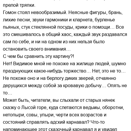
прелой тряпки.
Гомон стоял невообразимый. Неясные фигуры, брань,
лихие песни, звуки гармоники и кларнета, бурленье
пьяных, стук стеклянной посуды, крики о помощи… Все
это смешивалось в общий хаос, каждый звук раздавался
сам по себе, и ни на одном из них нельзя было
остановить своего внимания…
С чем бы сравнить эту картину?!
Нет! Видимое мной не похоже на жилище людей, шумно
празднующих какое-нибудь торжество… Нет, это не то…
Не похоже оно и на берлогу диких зверей, отчаянно
дерущихся между собой за кровавую добычу… Опять не
то…
Может быть, читатели, вы слыхали от старых нянек
сказку о Лысой горе, куда слетаются ведьмы, оборотни,
нетопыри, совы, упыри, черти всех возрастов и
состояний справлять адский карнавал? Что-то
напоминающее этот сказочный карнавал я и увидел