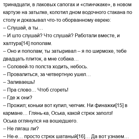
тринадцати, в лаковых сапогах и «спинчжаке», в новом
картузе на затылке, колотил дном водочного стакана по
столу и доказывал что-то оборванному еврею:
– Слушай, а ты…
– И што слушай? Что слушай? Работали вместе, и
халтура[14] пополам.
– Оно и пополам; ты затыривал – я по ширмохе, тебе
двадцать плиток, а мне собака…
– Соловей-то полста ходить, небось.
– Провалиться, за четвертную ушел…
– Заливаешь!
– Пра слово… Чтоб сгореть!
– Где ж они?
– Прожил; коньки вот купил, чепчик. Ни финажки[15] в
кармане… Глянь-ка, Оська, какой стрюк заполз!
Оська оглянулся на вошедшего.
– Не лягаш ли?
– Не-е… просто стрюк шатаный[16]… Да вот узнаем…