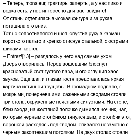
– Теперь, monsieur, трактиры заперты, а у нас пиво и
водка есть, у нас интересно для вас, зайдите!
От стены отделилась высокая фигура и за рукав
потащила его вниз.
Тот не сопротивлялся и шел, опустив руку в карман
короткого пальто и крепко стиснув стальной, с острыми
шипами, кастет.
– Entrez![13] – раздалось у него над самым ухом.
Дверь отворилась. Перед вошедшим блеснул
красноватый свет густого пара, и его оглушил хаос
звуков. Еще шаг, и глазам гостя представилась яркая
картина истинной трущобы. В громадном подвале, с
мокрыми, почерневшими, саженными сводами стояли
три стола, окруженные неясными силуэтами. На стене,
близ входа, на жестяной полочке дымился ночник, над
которым черным столбиком тянулся дым, и столбик этот,
воронкой расходясь под сводом, сливался незаметно с
черным закоптевшим потолком. На двух столах стояли