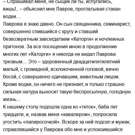
– Спрашивал меня, не сыщик ли ты, испугались,
вишь!.. – объяснил мне Лавров, проглатывая стакан
водки…
Лаврова я знаю давно. Он сын священника, семинарист,
совершенно спившийся с кругу и ставший
безвозвратным завсегдатаем «Каторги» и ночлежных
притонов. За все посещения мною в продолжение
многих лет «Каторги» я никогда не видал Лаврова
трезвым… Это – здоровенный двадцатипятилетний
малый, с громадной, всклокоченной головой, вечно
босой, с совершенно одичавшим, животным лицом.
Кроме водки, он ничего не признает, и только страшно
сильная натура выносит такую беспросыпную, голодную
жизнь…
К нашему столу подошла одна из «теток», баба лет
тридцати, и, назвав меня «кавалером», попросила
угостить «папиросочкой». Вскоре за ней подсел и мужик,
справлявшийся у Лаврова обо мне и успокоившийся