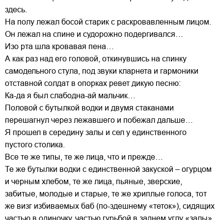
здесь.
На полу лежал босой старик с раскровавленным лицом.
Он лежал на спине и судорожно подергивался…
Изо рта шла кровавая пена…
А как раз над его головой, откинувшись на спинку
самодельного стула, под звуки кларнета и гармоники
отставной солдат в опорках ревет дикую песню:
Ка-да я был слабодна-ай мальчик…
Половой с бутылкой водки и двумя стаканами
перешагнул через лежавшего и побежал дальше…
Я прошел в середину залы и сел у единственного
пустого столика.
Все те же типы, те же лица, что и прежде…
Те же бутылки водки с единственной закуской – огурцом
и черным хлебом, те же лица, пьяные, зверские,
забитые, молодые и старые, те же хриплые голоса, тот
же визг избиваемых баб (по-здешнему «теток»), сидящих
частью в одиночку, частью гурьбой в заднем углу «залы»,