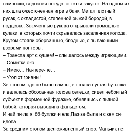
лампочки, водочная посуда, остатки закусок. На одном из
них шла ожесточенная игра в банк. Метал плотный
русак, с окладистой, степенной рыжей бородой, в
поддевке. Засученные рукава открывали громадные
кулаки, в которых почти скрывалась засаленная колода.
Кругом стояли оборванные, бледные, с пылающими
взорами понтеры.
– Транспа-арт с кушем! – слышалось между играющими.
– Семитка око…
– Имею… На-пере-пе…
– Угол от гривны!
За столом, где не было лампы, а стояла пустая бутылка
и валялась обсосанная голова селедки, сидел небритый
субъект в форменной фуражке, обнявшись с пьяной
бабой, которая выводила фальцетом:
И чай пи-ла я, бб-буллки-и ела,Паз-за-была и с кем си-
идела.
За средним столом шел оживленный спор. Мальчик лет