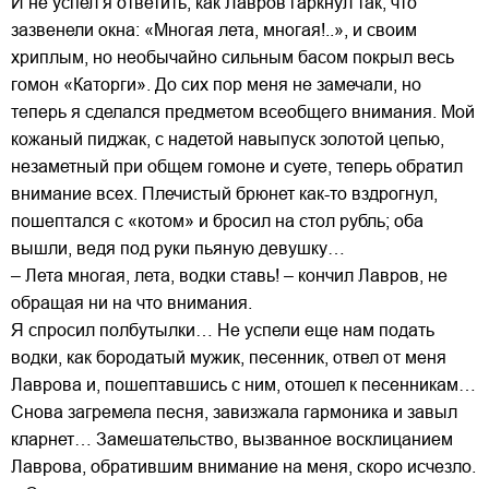
И не успел я ответить, как Лавров гаркнул так, что
зазвенели окна: «Многая лета, многая!..», и своим
хриплым, но необычайно сильным басом покрыл весь
гомон «Каторги». До сих пор меня не замечали, но
теперь я сделался предметом всеобщего внимания. Мой
кожаный пиджак, с надетой навыпуск золотой цепью,
незаметный при общем гомоне и суете, теперь обратил
внимание всех. Плечистый брюнет как-то вздрогнул,
пошептался с «котом» и бросил на стол рубль; оба
вышли, ведя под руки пьяную девушку…
– Лета многая, лета, водки ставь! – кончил Лавров, не
обращая ни на что внимания.
Я спросил полбутылки… Не успели еще нам подать
водки, как бородатый мужик, песенник, отвел от меня
Лаврова и, пошептавшись с ним, отошел к песенникам…
Снова загремела песня, завизжала гармоника и завыл
кларнет… Замешательство, вызванное восклицанием
Лаврова, обратившим внимание на меня, скоро исчезло.