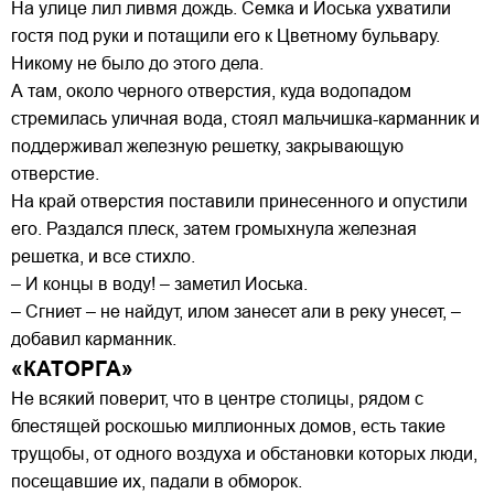
На улице лил ливмя дождь. Семка и Иоська ухватили
гостя под руки и потащили его к Цветному бульвару.
Никому не было до этого дела.
А там, около черного отверстия, куда водопадом
стремилась уличная вода, стоял мальчишка-карманник и
поддерживал железную решетку, закрывающую
отверстие.
На край отверстия поставили принесенного и опустили
его. Раздался плеск, затем громыхнула железная
решетка, и все стихло.
– И концы в воду! – заметил Иоська.
– Сгниет – не найдут, илом занесет али в реку унесет, –
добавил карманник.
«КАТОРГА»
Не всякий поверит, что в центре столицы, рядом с
блестящей роскошью миллионных домов, есть такие
трущобы, от одного воздуха и обстановки которых люди,
посещавшие их, падали в обморок.