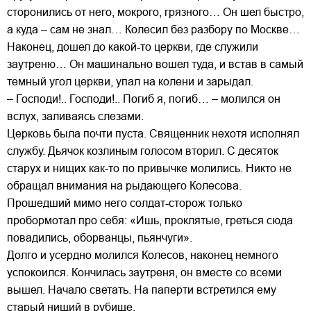
сторонились от него, мокрого, грязного… Он шел быстро,
а куда – сам не знал… Колесил без разбору по Москве…
Наконец, дошел до какой-то церкви, где служили
заутреню… Он машинально вошел туда, и встав в самый
темный угол церкви, упал на колени и зарыдал.
– Господи!.. Господи!.. Погиб я, погиб… – молился он
вслух, заливаясь слезами.
Церковь была почти пуста. Священник нехотя исполнял
службу. Дьячок козлиным голосом вторил. С десяток
старух и нищих как-то по привычке молились. Никто не
обращал внимания на рыдающего Колесова.
Прошедший мимо него солдат-сторож только
пробормотал про себя: «Ишь, проклятые, греться сюда
повадились, оборванцы, пьянчуги».
Долго и усердно молился Колесов, наконец немного
успокоился. Кончилась заутреня, он вместе со всеми
вышел. Начало светать. На паперти встретился ему
старый нищий в рубище.