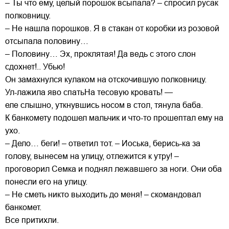
– Ты что ему, целый порошок всыпала? – спросил русак
полковницу.
– Не нашла порошков. Я в стакан от коробки из розовой
отсыпала половину…
– Половину… Эх, проклятая! Да ведь с этого слон
сдохнет!.. Убью!
Он замахнулся кулаком на отскочившую полковницу.
Ул-лажила яво спатьНа тесовую кровать! —
еле слышно, уткнувшись носом в стол, тянула баба.
К банкомету подошел мальчик и что-то прошептал ему на
ухо.
– Дело… беги! – ответил тот. – Иоська, берись-ка за
голову, вынесем на улицу, отлежится к утру! –
проговорил Семка и поднял лежавшего за ноги. Они оба
понесли его на улицу.
– Не сметь никто выходить до меня! – скомандовал
банкомет.
Все притихли.