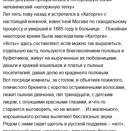
человеческий «каторжную тетку».
Лет пять тому назад я встретился в «Каторге» с
настоящей княжной, известной Москве по скандальному
процессу и умершей в 1885 году в больнице… Покойная
некоторое время была завсегдатаем «Каторги»…
«Коты» здесь составляют, если можно так выразиться,
отдельную касту, пользуются благоволением половых и
буфетчиков, живут на вырученные их любовницами
деньги и кражей кошельков и платья у пьяных
посетителей, давая долю из краденого половым.
Вот посреди комнаты, за столом, в объятиях пожилого,
плечистого брюнета с коротко остриженными волосами,
лежит пьяная девчонка, лет тринадцати, с детским
лицом, с опухшими красными глазами, и что-то
старается выговорить, но не может… Из маленького,
хорошенького ротика вылетают бессвязные звуки.
Рядом с ними сидит щеголь в русской поддевке – «кот»,