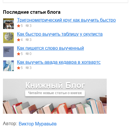
01.mp3
30:10
Последние статьи блога
02.mp3
25:50
Тригонометрический круг как выучить быстро
5
3
03.mp3
20:00
Как быстро выучить таблицу у окулиста
4
3
Как пишется слово выученный
5
0
Как выучить авада кедавра в хогвартс
5
3
Книжный Блог
Читайте новые статьи о книгах
Автор:
Виктор Муравьёв