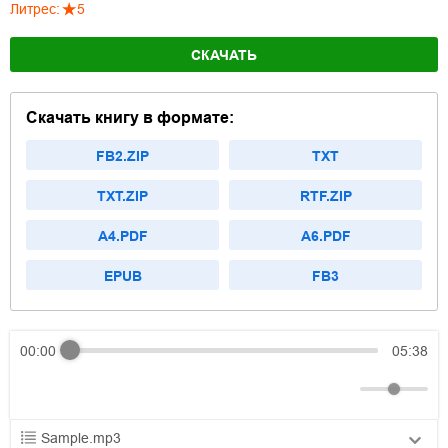
Литрес
:
5
СКАЧАТЬ
Скачать книгу в формате:
FB2.ZIP
TXT
TXT.ZIP
RTF.ZIP
A4.PDF
A6.PDF
EPUB
FB3
00:00
05:38
Sample.mp3