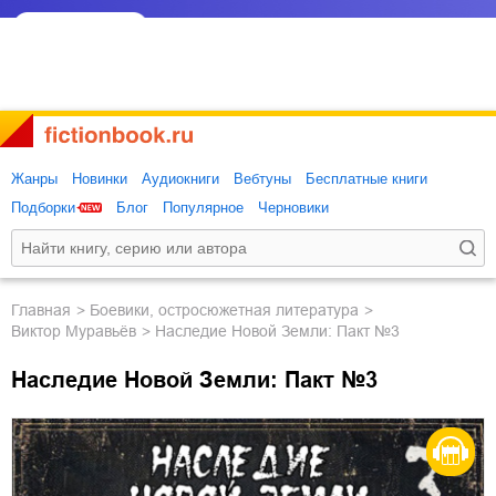
Жанры
Новинки
Аудиокниги
Вебтуны
Бесплатные книги
Подборки
Блог
Популярное
Черновики
Главная
боевики, остросюжетная литература
Виктор Муравьёв
Наследие Новой Земли: Пакт №3
Наследие Новой Земли: Пакт №3