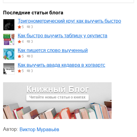
01.mp3
30:10
Последние статьи блога
02.mp3
25:50
Тригонометрический круг как выучить быстро
5
3
03.mp3
20:00
Как быстро выучить таблицу у окулиста
4
3
Как пишется слово выученный
5
0
Как выучить авада кедавра в хогвартс
5
3
Книжный Блог
Читайте новые статьи о книгах
Автор:
Виктор Муравьёв