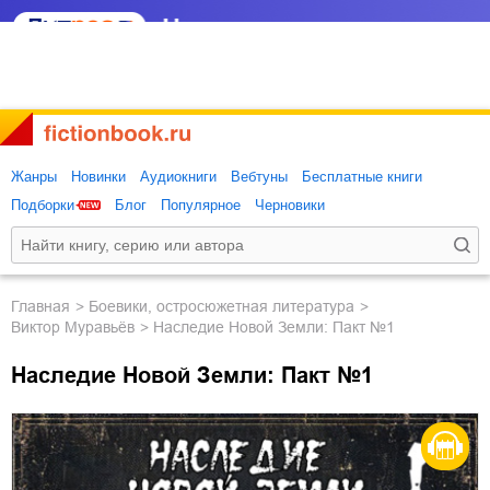
Жанры
Новинки
Аудиокниги
Вебтуны
Бесплатные книги
Подборки
Блог
Популярное
Черновики
Главная
боевики, остросюжетная литература
Виктор Муравьёв
Наследие Новой Земли: Пакт №1
Наследие Новой Земли: Пакт №1