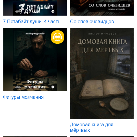
7 Петабайт души. 4 часть
Со слов очевидцев
Фигуры молчания
Домовая книга для
мёртвых