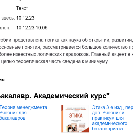
Текст
 здесь:
10.12.23
влен:
10.12.23 10:06
обии представлена логика как наука об открытии, развитии
основные понятия, рассматривается большое количество п
олее известных логических парадоксов. Главный акцент в 
й целью теоретическая часть сведена к минимуму.
ия:
акалавр. Академический курс"
Теория менеджмента.
Этика 3-е изд., пер
Учебник для
доп. Учебник и
бакалавров
практикум для
академического
бакалавриата