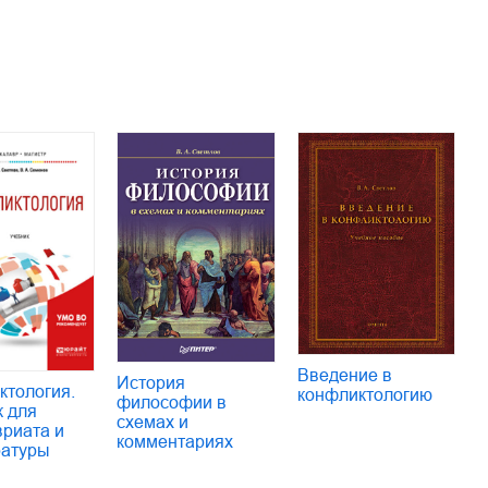
Введение в
История
ктология.
конфликтологию
философии в
к для
схемах и
вриата и
комментариях
ратуры