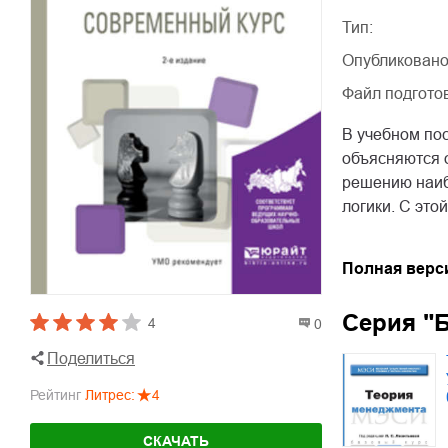
Тип:
Опубликовано
Файл подгото
В учебном пос
объясняются 
решению наиб
логики. С это
Полная верс
Серия "Б
4
0
Поделиться
Рейтинг
Литрес
:
4
СКАЧАТЬ