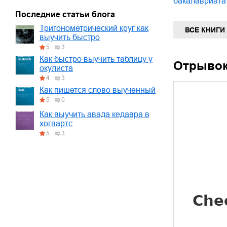
бакалавриата
Последние статьи блога
Тригонометрический круг как
ВСЕ КНИГИ
выучить быстро
5
3
Как быстро выучить таблицу у
Отрыво
окулиста
4
3
Как пишется слово выученный
5
0
Как выучить авада кедавра в
хогвартс
5
3