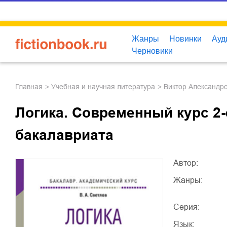
Жанры
Новинки
Ауд
Черновики
Главная
учебная и научная литература
Виктор Александр
Логика. Современный курс 2-е
бакалавриата
Автор:
Жанры:
Серия:
Язык: