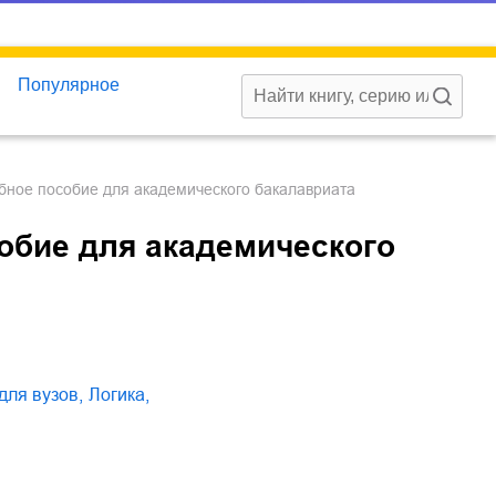
Популярное
Учебное пособие для академического бакалавриата
собие для академического
 для вузов
,
логика
,