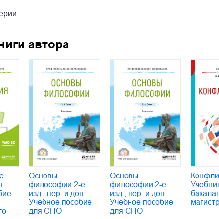
серии
ниги автора
е
Основы
Основы
Конфли
п.
философии 2-е
философии 2-е
Учебни
бие
изд., пер. и доп.
изд., пер. и доп.
бакала
Учебное пособие
Учебное пособие
магист
го
для СПО
для СПО