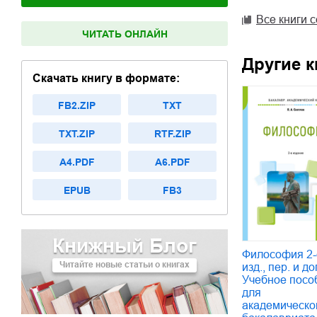
Все книги 
ЧИТАТЬ ОНЛАЙН
Другие к
Скачать книгу в формате:
FB2.ZIP
TXT
TXT.ZIP
RTF.ZIP
A4.PDF
A6.PDF
EPUB
FB3
Книжный Блог
Философия 2-
Читайте новые статьи о книгах
изд., пер. и до
Учебное посо
для
академическо