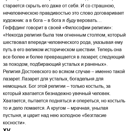
старается скрыть его даже от себя. И со страшною,
нечеловеческою правдивостью это слово договаривает
художник: а в бога – в бога я
буду
веровать…
Геффдинг говорит в своей «Философии религии»:
«Некогда религия была тем огненным столпом, который
шествовал впереди человеческого рода, указывая ему
путь в его великом историческом шествии. Теперь она
все более и более превращается в лазарет, следующий
за походом, подбирающий усталых и раненых».
Религия Достоевского во всяком случае – именно такой
лазарет. Лазарет для усталых, богадельня для
немощных. Бог этой религии – только костыль, за
который хватается безнадежно увечный человек.
Хватается, пытается подняться и опереться, но костыль
то и дело ломается. А кругом – мрачная, унылая
пустыня, и царит над нею холодное «безгласие
косности».
XV