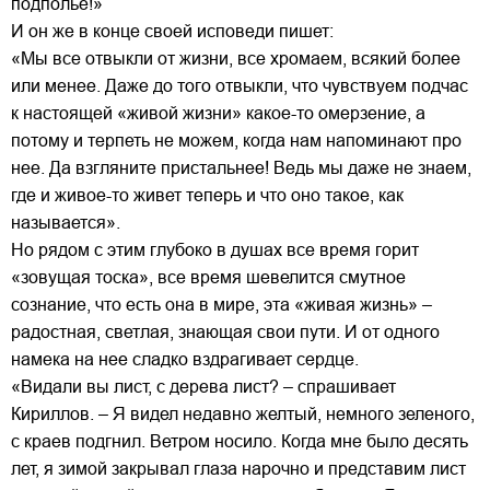
подполье!»
И он же в конце своей исповеди пишет:
«Мы все отвыкли от жизни, все хромаем, всякий более
или менее. Даже до того отвыкли, что чувствуем подчас
к настоящей «живой жизни» какое-то омерзение, а
потому и терпеть не можем, когда нам напоминают про
нее. Да взгляните пристальнее! Ведь мы даже не знаем,
где и живое-то живет теперь и что оно такое, как
называется».
Но рядом с этим глубоко в душах все время горит
«зовущая тоска», все время шевелится смутное
сознание, что есть она в мире, эта «живая жизнь» –
радостная, светлая, знающая свои пути. И от одного
намека на нее сладко вздрагивает сердце.
«Видали вы лист, с дерева лист? – спрашивает
Кириллов. – Я видел недавно желтый, немного зеленого,
с краев подгнил. Ветром носило. Когда мне было десять
лет, я зимой закрывал глаза нарочно и представим лист