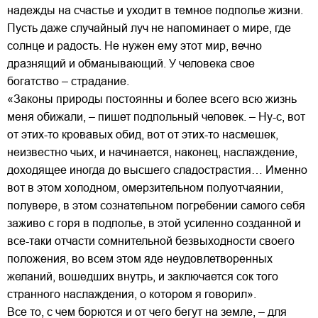
надежды на счастье и уходит в темное подполье жизни.
Пусть даже случайный луч не напоминает о мире, где
солнце и радость. Не нужен ему этот мир, вечно
дразнящий и обманывающий. У человека свое
богатство – страдание.
«Законы природы постоянны и более всего всю жизнь
меня обижали, – пишет подпольный человек. – Ну-с, вот
от этих-то кровавых обид, вот от этих-то насмешек,
неизвестно чьих, и начинается, наконец, наслаждение,
доходящее иногда до высшего сладострастия… Именно
вот в этом холодном, омерзительном полуотчаянии,
полувере, в этом сознательном погребении самого себя
заживо с горя в подполье, в этой усиленно созданной и
все-таки отчасти сомнительной безвыходности своего
положения, во всем этом яде неудовлетворенных
желаний, вошедших внутрь, и заключается сок того
странного наслаждения, о котором я говорил».
Все то, с чем борются и от чего бегут на земле, – для