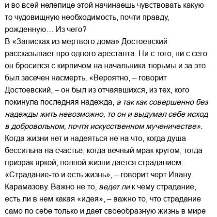
и во всей нелепице этой начинаешь чувствовать какую-
то чудовищную необходимость, почти правду,
рожденную… Из чего?
В «Записках из мертвого дома» Достоевский
рассказывает про одного арестанта. Ни с того, ни с сего
он бросился с кирпичом на начальника тюрьмы и за это
был засечен насмерть. «Вероятно, – говорит
Достоевский, – он был из отчаявшихся, из тех, кого
покинула последняя надежда,
а так как совершенно без
надежды жить невозможно, то он и выдумал себе исход
в добровольном, почти искусственном мученичестве».
Когда жизни нет и надеяться не на что, когда душа
бессильна на счастье, когда вечный мрак кругом, тогда
призрак яркой, полной жизни дается страданием.
«Страдание-то и есть жизнь», – говорит черт Ивану
Карамазову. Важно не то,
ведет ли
к чему страдание,
есть ли в нем какая «идея», – важно то, что страдание
само по себе только и дает своеобразную жизнь в мире