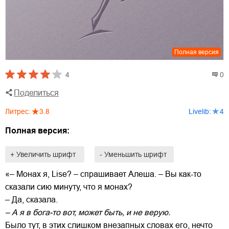
Полная версия
4
0
Поделиться
Литрес
:
3.8
Livelib
:
4
Полная версия:
+ Увеличить шрифт
- Уменьшить шрифт
«– Монах я, Lise? – спрашивает Алеша. – Вы как-то
сказали сию минуту, что я монах?
– Да, сказала.
– А я в бога-то вот, может быть, и не верую.
Было тут, в этих слишком внезапных словах его, нечто