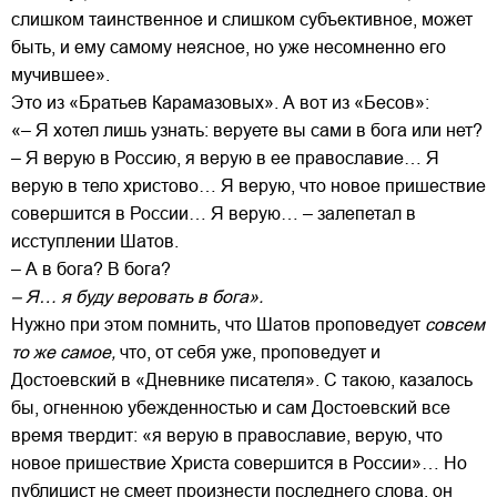
слишком таинственное и слишком субъективное, может
быть, и ему самому неясное, но уже несомненно его
мучившее».
Это из «Братьев Карамазовых». А вот из «Бесов»:
«– Я хотел лишь узнать: веруете вы сами в бога или нет?
– Я верую в Россию, я верую в ее православие… Я
верую в тело христово… Я верую, что новое пришествие
совершится в России… Я верую… – залепетал в
исступлении Шатов.
– А в бога? В бога?
– Я… я буду веровать в бога».
Нужно при этом помнить, что Шатов проповедует
совсем
то же самое,
что, от себя уже, проповедует и
Достоевский в «Дневнике писателя». С такою, казалось
бы, огненною убежденностью и сам Достоевский все
время твердит: «я верую в православие, верую, что
новое пришествие Христа совершится в России»… Но
публицист не смеет произнести последнего слова, он