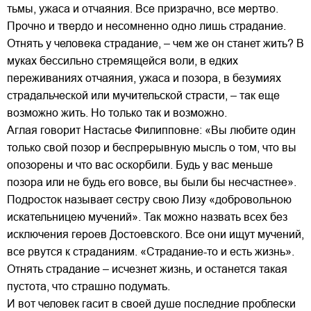
тьмы, ужаса и отчаяния. Все призрачно, все мертво.
Прочно и твердо и несомненно одно лишь страдание.
Отнять у человека страдание, – чем же он станет жить? В
муках бессильно стремящейся воли, в едких
переживаниях отчаяния, ужаса и позора, в безумиях
страдальческой или мучительской страсти, – так еще
возможно жить. Но только так и возможно.
Аглая говорит Настасье Филипповне: «Вы любите один
только свой позор и беспрерывную мысль о том, что вы
опозорены и что вас оскорбили. Будь у вас меньше
позора или не будь его вовсе, вы были бы несчастнее».
Подросток называет сестру свою Лизу «добровольною
искательницею мучений». Так можно назвать всех без
исключения героев Достоевского. Все они ищут мучений,
все рвутся к страданиям. «Страдание-то и есть жизнь».
Отнять страдание – исчезнет жизнь, и останется такая
пустота, что страшно подумать.
И вот человек гасит в своей душе последние проблески