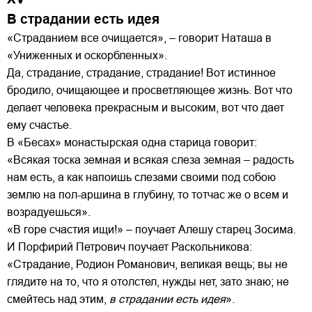
В страдании есть идея
«Страданием все очищается», – говорит Наташа в
«Униженных и оскорбленных».
Да, страдание, страдание, страдание! Вот истинное
бродило, очищающее и просветляющее жизнь. Вот что
делает человека прекрасным и высоким, вот что дает
ему счастье.
В «Бесах» монастырская одна старица говорит:
«Всякая тоска земная и всякая слеза земная – радость
нам есть, а как напоишь слезами своими под собою
землю на пол-аршина в глубину, то тотчас же о всем и
возрадуешься».
«В горе счастия ищи!» – поучает Алешу старец Зосима.
И Порфирий Петрович поучает Раскольникова:
«Страдание, Родион Романович, великая вещь; вы не
глядите на то, что я отолстел, нужды нет, зато знаю; не
смейтесь над этим,
в страдании есть идея
».