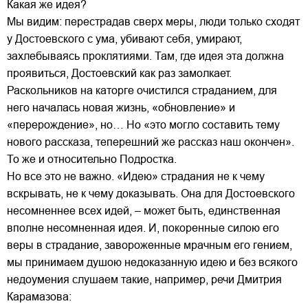
Какая же идея?
Мы видим: перестрадав сверх меры, люди только сходят
у Достоевского с ума, убивают себя, умирают,
захлебываясь проклятиями. Там, где идея эта должна
проявиться, Достоевский как раз замолкает.
Раскольников на каторге очистился страданием, для
него началась новая жизнь, «обновление» и
«перерождение», но… Но «это могло составить тему
нового рассказа, теперешний же рассказ наш окончен».
То же и относительно Подростка.
Но все это не важно. «Идею» страдания не к чему
вскрывать, не к чему доказывать. Она для Достоевского
несомненнее всех идей, – может быть, единственная
вполне несомненная идея. И, покоренные силою его
веры в страдание, завороженные мрачным его гением,
мы принимаем душою недоказанную идею и без всякого
недоумения слушаем такие, например, речи Дмитрия
Карамазова: