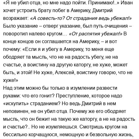
«Я не убил отца, но мне надо пойти. Принимаю!..» Иван
хочет устроить брату побег в Америку, Дмитрий
возражает:
«А совесть-то? От страдания ведь убежал!»
Было указание – отверг указание, был путь очищения –
поворотил налево кругом…
«От распятия убежал!»
В
конце концов он соглашается на Америку, – и вот
почему: «Если я и убегу в Америку, то меня еще
ободряет та мысль, что не на радость убегу, не на
счастье, а воистину на другую каторгу, не хуже, может
быть, и этой! Не хуже, Алексей, воистину говорю, что не
хуже!»
Над этим можно бы только в изумлении развести
руками: что его гонит? Преступление, которое надо
«искупить» страданием? Но ведь Дмитрий в нем
неповинен, не он убил отца. Почему же его ободряет
мысль, что он бежит на такую же каторгу, а не на радость
и счастье?.. Но не изумляешься. Смотришь кругом на
бессильно корчащуюся, немощную и безвольную жизнь,