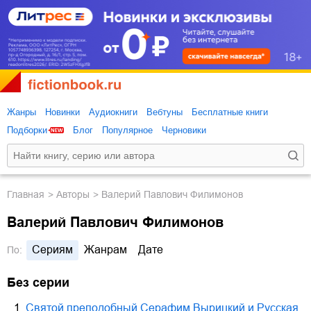
Жанры
Новинки
Аудиокниги
Вебтуны
Бесплатные книги
Подборки
Блог
Популярное
Черновики
Главная
Авторы
Валерий Павлович Филимонов
Валерий Павлович Филимонов
Сериям
Жанрам
Дате
По:
Без серии
1.
Святой преподобный Серафим Вырицкий и Русская