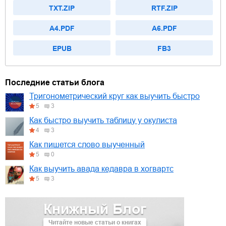
TXT.ZIP
RTF.ZIP
A4.PDF
A6.PDF
EPUB
FB3
Последние статьи блога
Тригонометрический круг как выучить быстро
5
3
Как быстро выучить таблицу у окулиста
4
3
Как пишется слово выученный
5
0
Как выучить авада кедавра в хогвартс
5
3
Книжный Блог
Читайте новые статьи о книгах