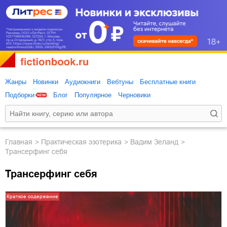
Жанры
Новинки
Аудиокниги
Вебтуны
Бесплатные книги
Подборки
Блог
Популярное
Черновики
Главная
практическая эзотерика
Вадим Зеланд
Трансерфинг себя
Трансерфинг себя
Краткое содержание