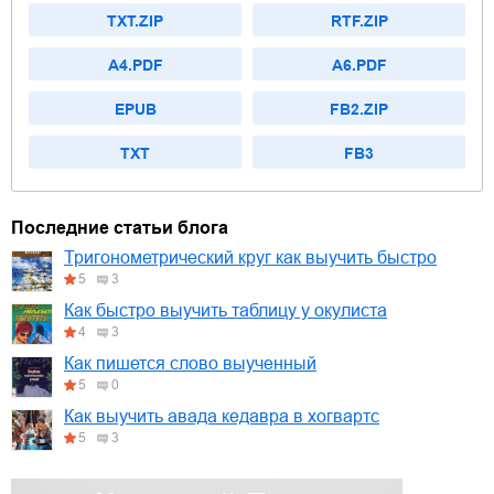
TXT.ZIP
RTF.ZIP
A4.PDF
A6.PDF
EPUB
FB2.ZIP
TXT
FB3
Последние статьи блога
Тригонометрический круг как выучить быстро
5
3
Как быстро выучить таблицу у окулиста
4
3
Как пишется слово выученный
5
0
Как выучить авада кедавра в хогвартс
5
3