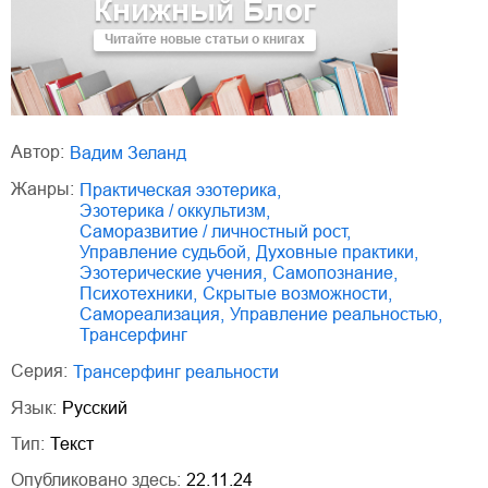
Книжный Блог
Читайте новые статьи о книгах
Автор:
Вадим Зеланд
Жанры:
практическая эзотерика
,
эзотерика / оккультизм
,
саморазвитие / личностный рост
,
управление судьбой
,
духовные практики
,
эзотерические учения
,
самопознание
,
психотехники
,
скрытые возможности
,
самореализация
,
управление реальностью
,
трансерфинг
Серия:
Трансерфинг реальности
Язык:
Русский
Тип:
Текст
Опубликовано здесь:
22.11.24