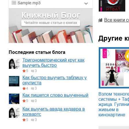
Sample.mp3
Книжный Блог
01.mp3
30:10
Все книги 
Читайте новые статьи о книгах
02.mp3
25:50
03.mp3
20:00
Другие к
Последние статьи блога
Тригонометрический круг как
выучить быстро
5
3
Как быстро выучить таблицу у
окулиста
4
3
Взлом техног
Как пишется слово выученный
системы + Та
5
0
жрица. Гулян
Как выучить авада кедавра в
живьем в
хогвартс
кинокартине
5
3