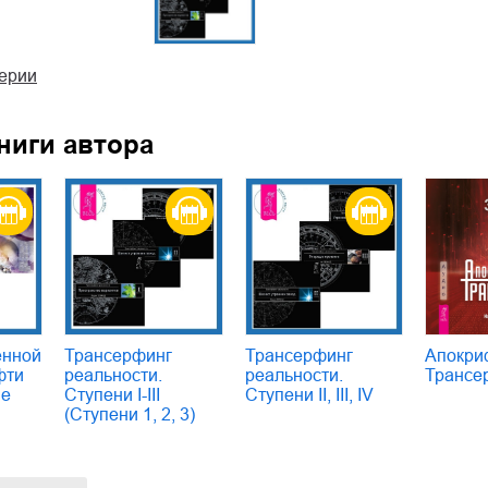
серии
ниги автора
енной
Трансерфинг
Трансерфинг
Апокри
фти
реальности.
реальности.
Трансе
ие
Ступени I-III
Ступени II, III, IV
(Ступени 1, 2, 3)