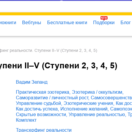
иокниги
Вебтуны
Бесплатные книги
Подборки
Блог
финг реальности. Ступени II–V (Ступени 2, 3, 4, 5)
ни II–V (Ступени 2, 3, 4, 5)
Вадим Зеланд
практическая эзотерика
,
эзотерика / оккультизм
,
саморазвитие / личностный рост
,
самосовершенст
управление судьбой
,
эзотерические учения
,
как до
как достичь успеха
,
исполнение желаний
,
самопоз
скрытые возможности
,
управление реальностью
,
комплект
Трансерфинг реальности