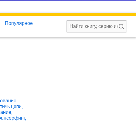
Популярное
вование
,
стичь цели
,
нание
,
трансерфинг
,