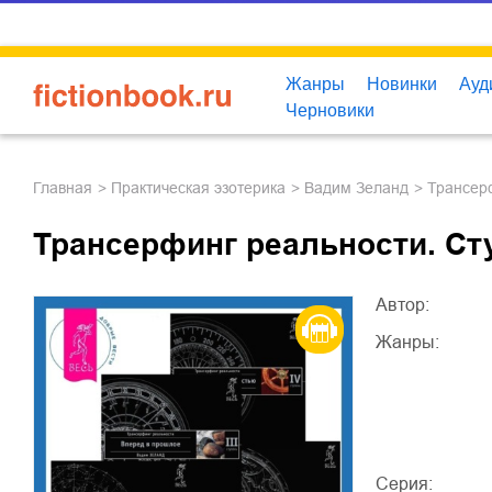
Жанры
Новинки
Ауд
Черновики
Главная
практическая эзотерика
Вадим Зеланд
Трансер
Трансерфинг реальности. Ступе
Автор:
Жанры:
Серия: