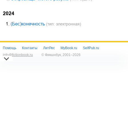
2024
1.
(Бес)конечность
(тип: электронная)
Помощь
Контакты
ЛитРес
MyBook.ru
SelfPub.ru
info@fictionbook.ru
© Фикшнбук, 2001–
2026