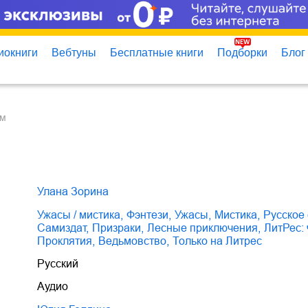
иокниги
Вебтуны
Бесплатные книги
Подборки
Блог
ом
Улана Зорина
ужасы / мистика
,
фэнтези
,
ужасы
,
мистика
,
русское
Самиздат
,
призраки
,
лесные приключения
,
ЛитРес:
проклятия
,
ведьмовство
,
только на Литрес
Русский
Аудио