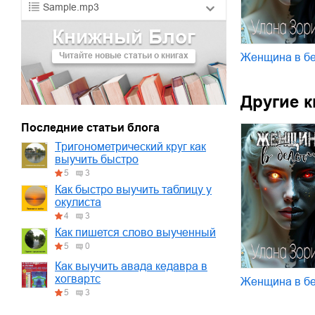
Sample.mp3
Книжный Блог
01.mp3
30:10
Читайте новые статьи о книгах
Женщина в б
02.mp3
25:50
03.mp3
20:00
Другие к
Последние статьи блога
Тригонометрический круг как
выучить быстро
5
3
Как быстро выучить таблицу у
окулиста
4
3
Как пишется слово выученный
5
0
Как выучить авада кедавра в
хогвартс
Женщина в б
5
3