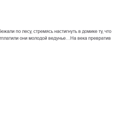
ежали по лесу, стремясь настигнуть в домике ту, что
 отплатили они молодой ведунье…На века превратив