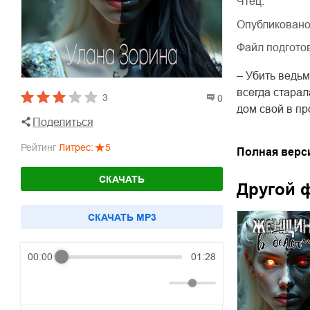
Чтец:
Опубликовано
Файл подгото
– Убить ведьм
всегда старал
3
0
дом свой в пр
Поделиться
Рейтинг
Литрес
:
5
Полная верс
СКАЧАТЬ
Другой 
CКАЧАТЬ MP3
00:00
01:28