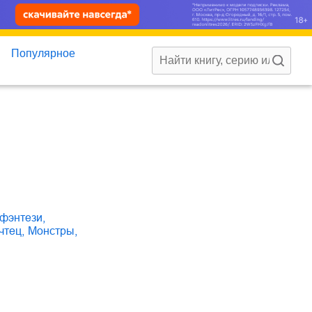
Популярное
 фэнтези
,
 чтец
,
монстры
,