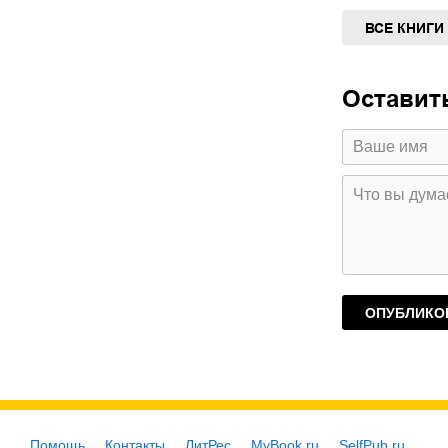
ВСЕ КНИГИ
Оставит
Помощь
Контакты
ЛитРес
MyBook.ru
SelfPub.ru