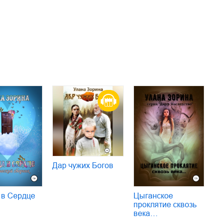
Дар чужих Богов
Цыганское
 в Сердце
проклятие сквозь
века…