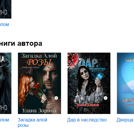
елом
ниги автора
елом
Загадка алой
Дар в наследство
Дверца
розы