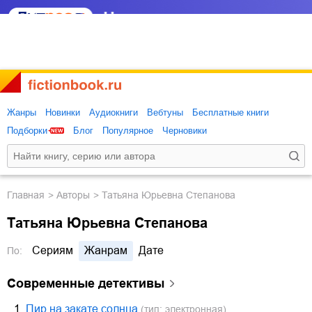
Жанры
Новинки
Аудиокниги
Вебтуны
Бесплатные книги
Подборки
Блог
Популярное
Черновики
Главная
Авторы
Татьяна Юрьевна Степанова
Татьяна Юрьевна Степанова
Сериям
Жанрам
Дате
По:
современные детективы
1.
Пир на закате солнца
(тип: электронная)