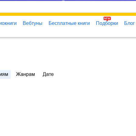
иокниги
Вебтуны
Бесплатные книги
Подборки
Блог
иям
Жанрам
Дате