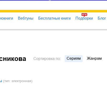
иокниги
Вебтуны
Бесплатные книги
Подборки
Блог
сникова
Сериям
Жанрам
Сортировка
по:
цы
(тип: электронная)