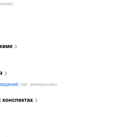
онная)
оками
й
заданий
(тип: электронная)
 конспектах