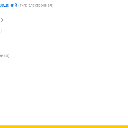
 заданий
(тип: электронная)
)
нная)