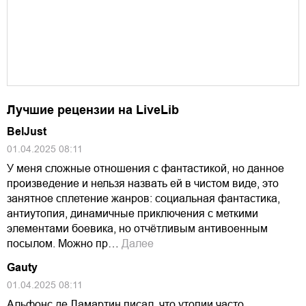
Лучшие рецензии на LiveLib
BelJust
01.04.2025 08:11
У меня сложные отношения с фантастикой, но данное
произведение и нельзя назвать ей в чистом виде, это
занятное сплетение жанров: социальная фантастика,
антиутопия, динамичные приключения с меткими
элементами боевика, но отчётливым антивоенным
посылом. Можно пр…
Далее
Gauty
01.04.2025 08:11
Альфонс де Ламартин писал, что утопии часто