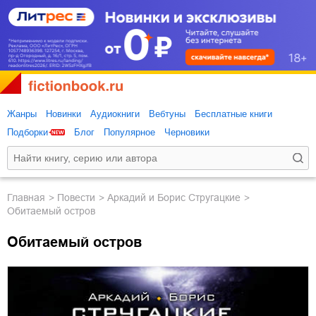
Жанры
Новинки
Аудиокниги
Вебтуны
Бесплатные книги
Подборки
Блог
Популярное
Черновики
Главная
повести
Аркадий и Борис Стругацкие
Обитаемый остров
Обитаемый остров