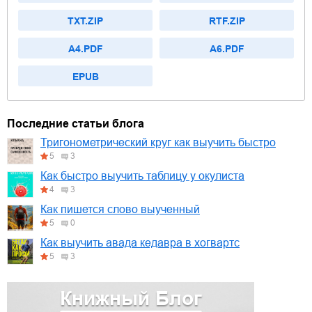
TXT.ZIP
RTF.ZIP
A4.PDF
A6.PDF
EPUB
Последние статьи блога
Тригонометрический круг как выучить быстро
5
3
Как быстро выучить таблицу у окулиста
4
3
Как пишется слово выученный
5
0
Как выучить авада кедавра в хогвартс
5
3
Книжный Блог