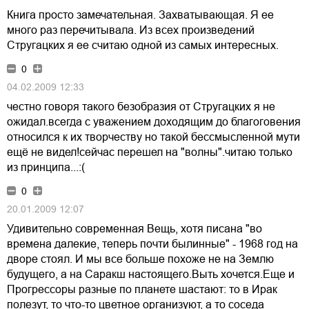
Книга просто замечательная. Захватывающая. Я ее
много раз перечитывала. Из всех произведений
Стругацких я ее считаю одной из самых интересных.
0
04.02.2009 12:33
честно говоря такого безобразия от Стругацких я не
ожидал.всегда с уважением доходящим до благоговения
относился к их творчеству но такой бессмысленной мути
ещё не видел!сейчас перешел на "волны".читаю только
из принципа...:(
0
20.01.2009 12:07
Удивительно современная Вещь, хотя писана "во
времена далекие, теперь почти былинные" - 1968 год на
дворе стоял. И мы все больше похоже не на Землю
будущего, а на Саракш настоящего.Выть хочется.Еще и
Прогрессоры разные по планете шастают: то в Ирак
полезут, то что-то цветное организуют, а то соседа