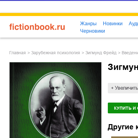
Жанры
Новинки
Ауд
Черновики
Главная
зарубежная психология
Зигмунд Фрейд
Введен
Зигмун
+ Увеличит
КУПИТЬ И
Другие 