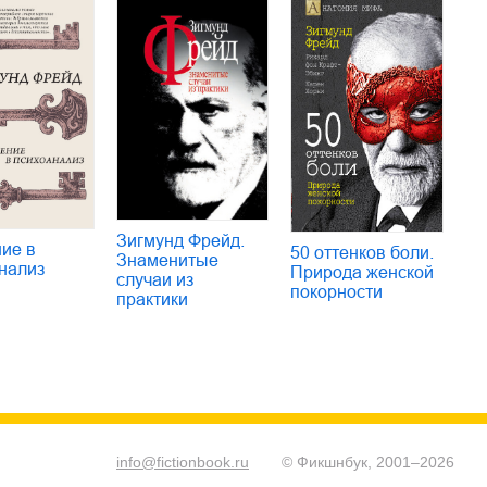
Зигмунд Фрейд.
ие в
50 оттенков боли.
Знаменитые
нализ
Природа женской
случаи из
покорности
практики
info@fictionbook.ru
© Фикшнбук, 2001–
2026