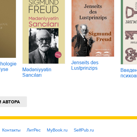
Jenseits des
hologie
Lustprinzips
lyse
Mədəniyyətin
Введен
Sancıları
психоа
И АВТОРА
Контакты
ЛитРес
MyBook.ru
SelfPub.ru