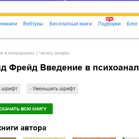
иокниги
Вебтуны
Бесплатные книги
Подборки
Блог
ие в психоанализ
Читать онлайн
д Фрейд Введение в психоанал
ь шрифт
- Уменьшить шрифт
 СКАЧАТЬ ВСЮ КНИГУ
книги автора