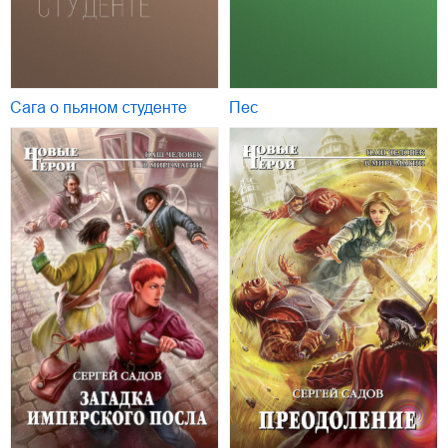
Сага о пьяном студенте
Пес