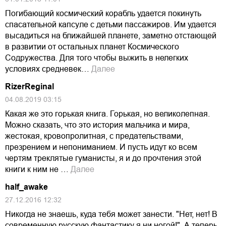
Погибающий космический корабль удается покинуть
спасательной капсуле с детьми пассажиров. Им удается
высадиться на ближайшей планете, заметно отстающей
в развитии от остальных планет Космического
Содружества. Для того чтобы выжить в нелегких
условиях средневек…
Далее
RizerReginal
04.08.2019 03:15
Какая же это горькая книга. Горькая, но великолепная.
Можно сказать, что это история мальчика и мира,
жестокая, кровопролитная, с предательствами,
презрением и непониманием. И пусть идут ко всем
чертям треклятые гуманисты, я и до прочтения этой
книги к ним не …
Далее
half_awake
27.12.2016 12:32
Никогда не знаешь, куда тебя может занести. "Нет, нет! В
современную русскую фантастику я ни ногой!". А теперь