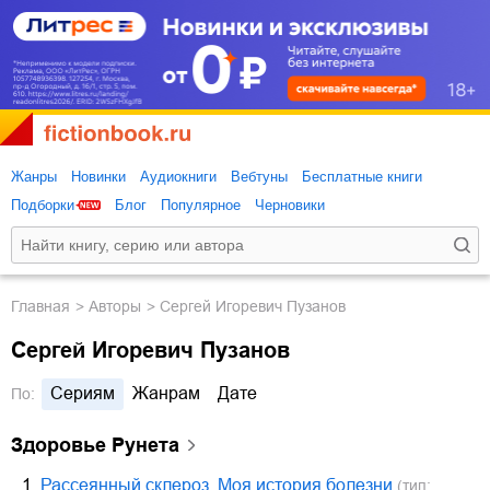
Жанры
Новинки
Аудиокниги
Вебтуны
Бесплатные книги
Подборки
Блог
Популярное
Черновики
Главная
Авторы
Сергей Игоревич Пузанов
Сергей Игоревич Пузанов
Сериям
Жанрам
Дате
По:
Здоровье Рунета
1.
Рассеянный склероз. Моя история болезни
(тип: